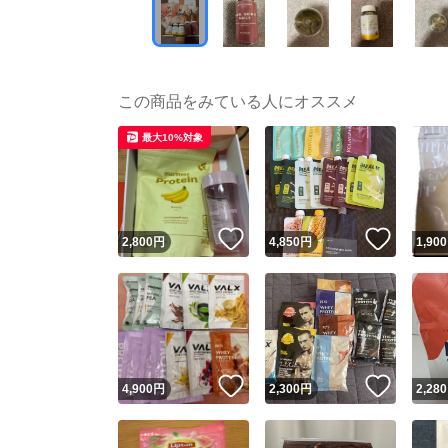
この商品をみている人にオススメ
最大10%対象
いいね！
いいね
2,800
円
4,850
円
1,900
いいね！
いいね
4,900
円
2,300
円
2,280