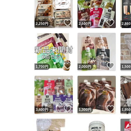
いいね！
いいね
2,250
円
2,600
円
2,860
いいね！
いいね
1,700
円
2,000
円
1,500
Yaho
安心取引
安心
いいね！
いいね
3,400
円
1,300
円
1,950
取引実績
取引