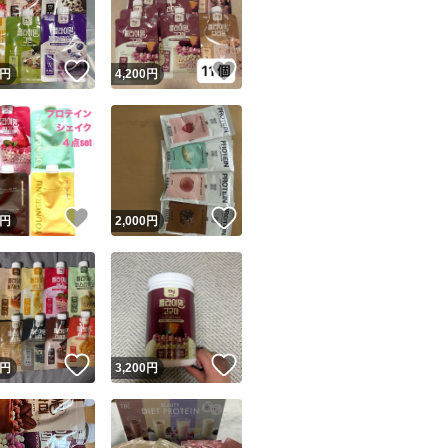
商品情報コピー機
リマ実績◯+
このユーザーは他フリマサービスでの取引実績があります
！
いいね！
いいね！
円
4,200
円
出品ページへ
&安心発送
キャンセル
ジは実績に基づく表示であり、発送を保証しているものではありません
このユーザーは高頻度で24時間以内＆設定した発送日数内に
ード＆安心発送
ます
！
いいね！
いいね！
円
2,000
円
ード発送
このユーザーは高頻度で24時間以内に発送しています
発送
このユーザーは設定した発送日数内に発送しています
！
いいね！
いいね！
円
3,200
円