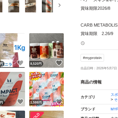
賞味期限2026/8
CARB METABOL
賞味期限 2.26/9
レイヤードバー 
#
myprotein
賞味期限2026/7/9
！
いいね！
いいね！
円
8,520
円
出品日時：
2026年5月7日 
プロテイン20g（
商品の情報
賞味期限2027/5
スポ
カテゴリ
そ
プロテイン20g（
！
いいね！
いいね！
円
1,599
円
ブランド
MYP
賞味期限2026/12