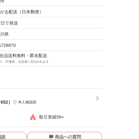
用
TEIN
がる配送（日本郵便）
使用
2日で発送
川県
5728870
マは全品送料無料・匿名配送
り、評価後、出品者に支払われます
（
652
）
本人確認前
取引実績99+
相談
商品への質問