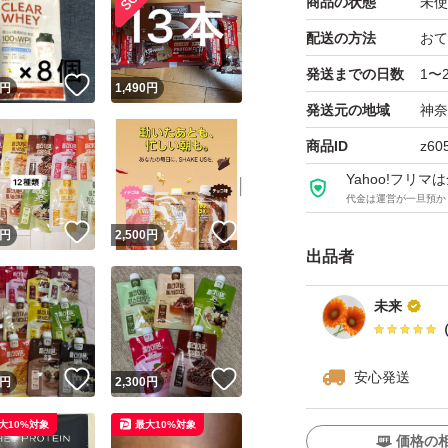
商品の状態
未使
【ブランド】MYPRO
配送の方法
おて
【商品の状態】未
発送までの日数
1〜
！
いいね！
円
1,490
円
発送元の地域
神奈
商品ID
z60
Yahoo!フリ
代金は運営が一旦預か
！
いいね！
いいね！
円
2,500
円
出品者
未来
安心発送
！
いいね！
いいね！
円
2,300
円
大10%対象
最大10%対象
価格の