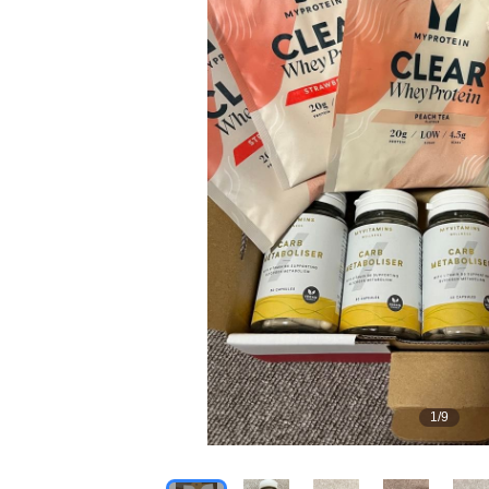
1
/
9