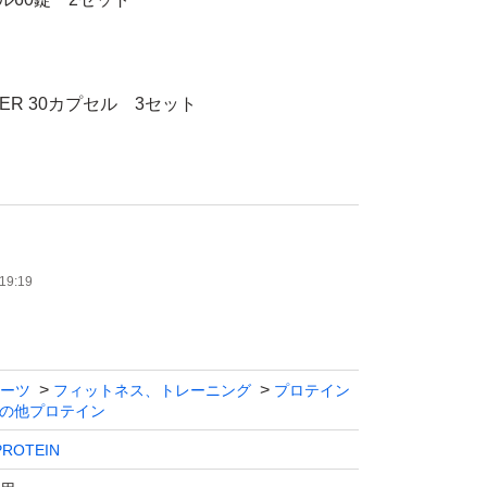
ISER 30カプセル 3セット
２本
19:19
ストロベリー&キツイ）2袋
ーツ
フィットネス、トレーニング
プロテイン
の他プロテイン
ピーチティー）1袋
ROTEIN