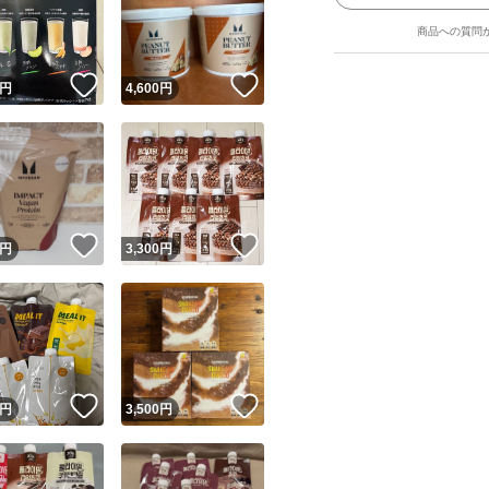
商品への質問
！
いいね！
いいね！
円
4,600
円
ユーザーの実績について
！
いいね！
いいね！
円
3,300
円
o!フリマが定めた一定の基準を満たしたユーザーにバッジを付与しています
出品者
この商品の情報をコピーします
取引出品者
Yahoo!フリマの基準をクリアした安心・安全なユーザーです
！
いいね！
いいね！
商品画像の
無断転載は禁止
されています
円
3,500
円
コピーされた情報は
必ずご自身の商品に合わせて編集
してください
コピーは
1商品につき1回
です
実績◯+
このユーザーはYahoo!フリマの取引を完了させた実績があり