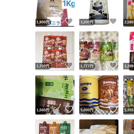
他フ
いいね！
いいね
1,900
円
3,200
円
2,580
スピード
※このバッ
スピ
いいね！
いいね
1,700
円
1,777
円
1,299
スピ
安心
いいね！
いいね
1,500
円
5,000
円
5,555