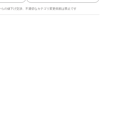
からの値下げ交渉、不適切なカテゴリ変更依頼は禁止です
ます