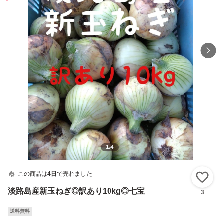
1
/
4
この商品は
4日
で売れました
い
淡路島産新玉ねぎ◎訳あり10kg◎七宝
3
送料無料