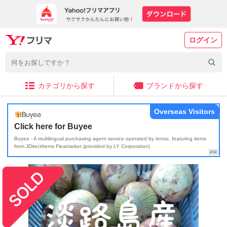
ログイン
カテゴリから探す
ブランドから探す
Overseas Visitors
Click here for Buyee
Buyee - A multilingual purchasing agent service operated by tenso, featuring items
from JDirectItems Fleamarket (provided by LY Corporation)