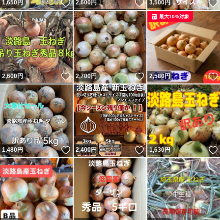
いいね！
いいね！
1,650
円
2,600
円
3,500
円
最大10%対象
いいね！
いいね！
2,600
円
2,700
円
2,580
円
いいね！
いいね！
1,480
円
2,400
円
1,630
円