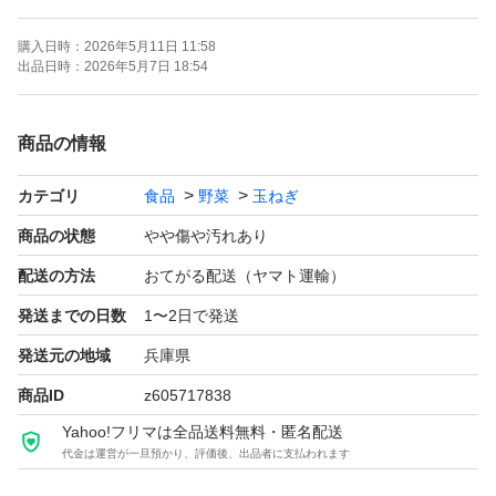
ません。
購入日時：
2026年5月11日 11:58
大きさが様々ですので、お料理に合わせてお使い下さい。
出品日時：
2026年5月7日 18:54
品種:七宝（早生）
商品の情報
重量:箱込み約10kg
カテゴリ
食品
野菜
玉ねぎ
サイズ:色々
商品の状態
やや傷や汚れあり
保存性を高める為、薄皮を残してありますので少し土が付
配送の方法
おてがる配送（ヤマト運輸）
いた状態での発送となります。
発送までの日数
1〜2日で発送
発送元の地域
兵庫県
風通しの良い日陰か冷蔵庫で保存しお早めにお召し上がり
商品ID
z605717838
下さい。
Yahoo!フリマは全品送料無料・匿名配送
代金は運営が一旦預かり、評価後、出品者に支払われます
新玉ねぎですので、天候や配送状況により傷みが発生する