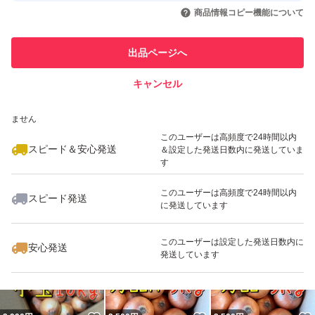
いいね！
いいね！
2,100
円
2,100
円
2,100
円
引を完了させた実績があります
商品情報コピー機能について
最大10%対象
最大10%対象
最大10%対象
このユーザーは他フリマサービス
他フリマ実績◯+
出品ページへ
での取引実績があります
キャンセル
スピード&安心発送
いいね！
いいね！
2,580
※このバッジは実績に基づく表示であり、発送を保証しているものではあり
円
2,100
円
2,280
円
ません
最大10%対象
最大10%対象
このユーザーは高頻度で24時間以内
スピード＆安心発送
＆設定した発送日数内に発送していま
す
このユーザーは高頻度で24時間以内
スピード発送
に発送しています
いいね！
いいね！
3,500
円
1,890
円
1,480
円
最大10%対象
このユーザーは設定した発送日数内に
安心発送
発送しています