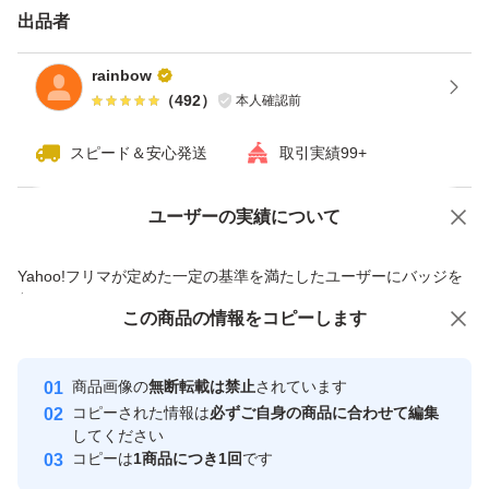
場合がございますのでご了承下さい。
出品者
rainbow
☆訳ありにご理解頂ける方のみご購入宜しくお願い致しま
（
492
）
本人確認前
す。
スピード＆安心発送
取引実績99+
ユーザーの実績について
価格の相談
商品への質問
商品への質問からの値下げ交渉、不適切なカテゴリ変更依頼は禁止です
Yahoo!フリマが定めた一定の基準を満たしたユーザーにバッジを
付与しています
この商品をみている人にオススメ
この商品の情報をコピーします
安心取引出品者
最大10%対象
最大10%対象
最大10%対象
Yahoo!フリマの基準をクリアした安
安心取引出品者
商品画像の
無断転載は禁止
されています
心・安全なユーザーです
コピーされた情報は
必ずご自身の商品に合わせて編集
取引実績
してください
コピーは
1商品につき1回
です
このユーザーはYahoo!フリマの取
取引実績◯+