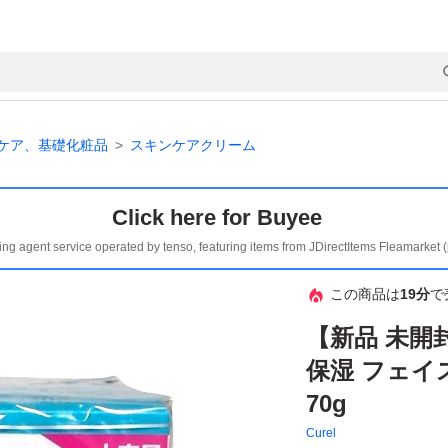
ケア、基礎化粧品
スキンケアクリーム
Click here for Buyee
ing agent service operated by tenso, featuring items from JDirectItems Fleamarket 
この商品は
19分
で
【新品 未開
保湿 フェイス
70g
Curel