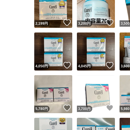
いいね！
いいね
2,199
円
3,200
円
3,500
いいね！
いいね
4,050
円
4,045
円
3,600
Yaho
安心取引
安心
いいね！
いいね
5,780
円
3,700
円
5,980
取引実績
取引