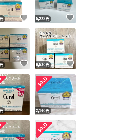
！
いいね！
いいね！
円
5,222
円
！
いいね！
いいね！
円
6,580
円
！
円
2,160
円