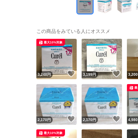
この商品をみている人にオススメ
最大10%対象
いいね！
いいね
3,248
円
3,199
円
3,200
最
いいね！
いいね
2,170
円
2,170
円
4,980
最大10%対象