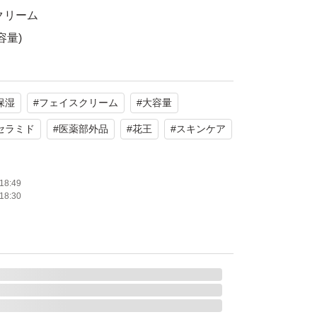
クリーム
容量)
ねます。
保湿
#
フェイスクリーム
#
大容量
願いいたします。
セラミド
#
医薬部外品
#
花王
#
スキンケア
18:49
18:30