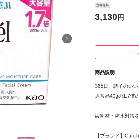
送料無料
3,130
円
商品説明
365日、調子のい
通常品40gの1.7倍
緩衝材・防水対策
【ブランド】Curel 