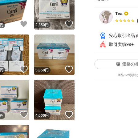
Tea
！
いいね！
いいね！
円
2,350
円
安心取引出品
取引実績99+
ユーザーの実績について
価格の
！
いいね！
いいね！
円
5,850
円
商品への質問
o!フリマが定めた一定の基準を満たしたユーザーにバッジを付与しています
出品者
この商品の情報をコピーします
取引出品者
Yahoo!フリマの基準をクリアした安心・安全なユーザーです
！
いいね！
いいね！
商品画像の
無断転載は禁止
されています
円
4,000
円
コピーされた情報は
必ずご自身の商品に合わせて編集
してください
コピーは
1商品につき1回
です
実績◯+
このユーザーはYahoo!フリマの取引を完了させた実績があり