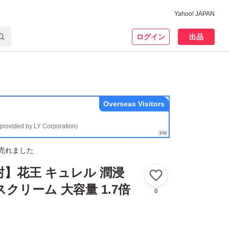
Yahoo! JAPAN
ログイン
出品
Overseas Visitors
(provided by LY Corporation)
売れました
封】花王 キュレル 潤浸
いいね！
クリーム 大容量 1.7倍
0