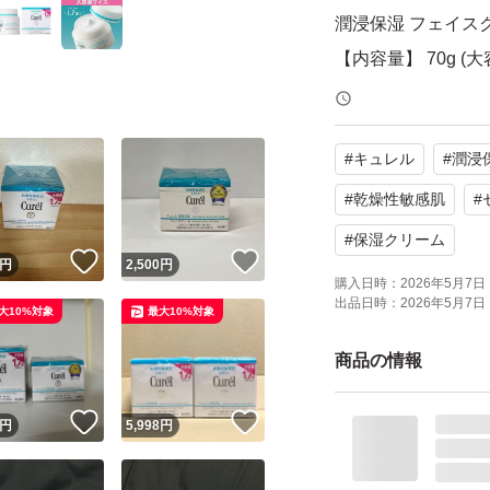
潤浸保湿 フェイス
【内容量】 70g (大
お値下げはできか
#
キュレル
#
潤浸
どうぞよろしくお
#
乾燥性敏感肌
#
#
保湿クリーム
！
いいね！
いいね！
円
2,500
円
購入日時：
2026年5月7日 
出品日時：
2026年5月7日 
大10%対象
最大10%対象
商品の情報
！
いいね！
いいね！
円
5,998
円