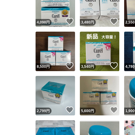
他フ
いいね！
いいね
4,098
円
3,480
円
2,550
スピード
※このバッ
スピ
いいね！
いいね
8,500
円
3,540
円
4,780
スピ
安心
いいね！
いいね
2,799
円
5,600
円
1,900