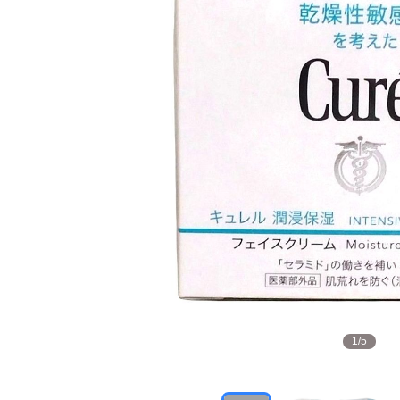
1
/
5