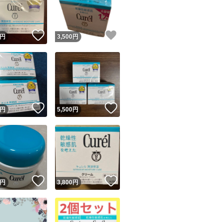
商品情報コピー機
リマ実績◯+
このユーザーは他フリマサービスでの取引実績があります
！
いいね！
いいね！
円
3,500
円
出品ページへ
&安心発送
キャンセル
ジは実績に基づく表示であり、発送を保証しているものではありません
このユーザーは高頻度で24時間以内＆設定した発送日数内に
ード＆安心発送
ます
！
いいね！
いいね！
円
5,500
円
ード発送
このユーザーは高頻度で24時間以内に発送しています
発送
このユーザーは設定した発送日数内に発送しています
！
いいね！
いいね！
円
3,800
円