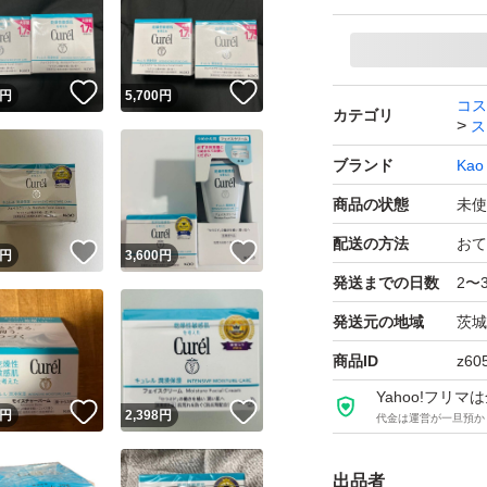
！
いいね！
いいね！
円
5,700
円
コス
カテゴリ
ス
ブランド
Kao
商品の状態
未使
配送の方法
おて
！
いいね！
いいね！
円
3,600
円
発送までの日数
2〜
発送元の地域
茨城
商品ID
z60
Yahoo!フリ
！
いいね！
いいね！
円
2,398
円
代金は運営が一旦預か
出品者