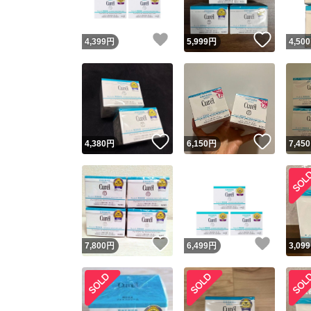
いいね！
いいね
4,399
円
5,999
円
4,500
いいね！
いいね
4,380
円
6,150
円
7,450
いいね！
いいね
7,800
円
6,499
円
3,099