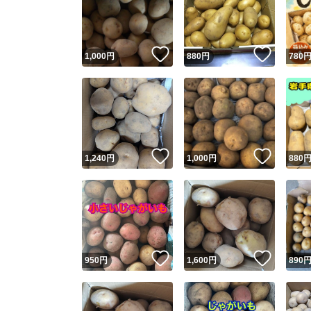
いいね！
いいね
1,000
円
880
円
780
いいね！
いいね
1,240
円
1,000
円
880
Yaho
安心取引
安心
いいね！
いいね
950
円
1,600
円
890
取引実績
取引