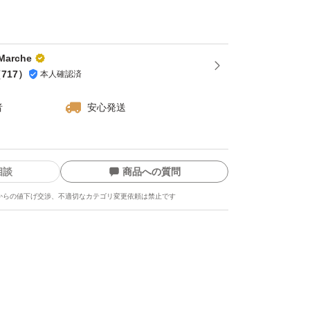
円
0円
円
arche
円
（
717
）
本人確認済
者
安心発送
は、コメントを頂ければ、可能な範囲で対応さ
います。
相談
商品への質問
からの値下げ交渉、不適切なカテゴリ変更依頼は禁止です
たします