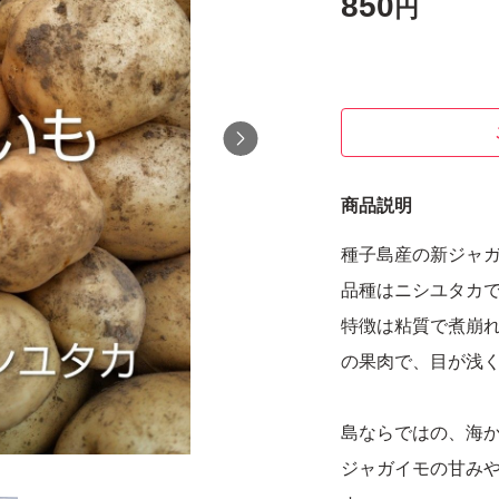
850
円
商品説明
種子島産の新ジャ
品種はニシユタカ
特徴は粘質で煮崩
の果肉で、目が浅
島ならではの、海
ジャガイモの甘み