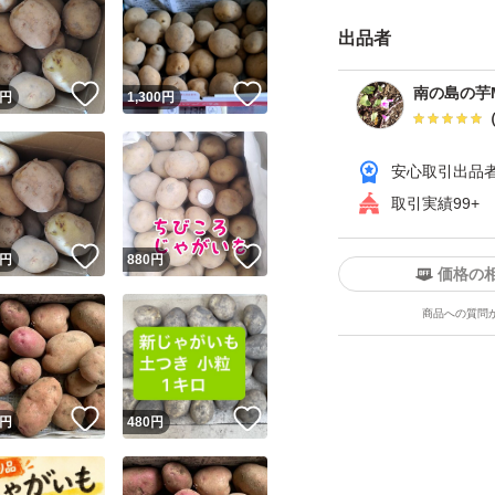
1キロ 850
出品者
3キロ 170
5キロ 2400
！
いいね！
いいね！
南の島の芋M
円
1,300
円
10キロ 3900
になります。
安心取引出品
取引実績99+
大量購入希望の方
せて頂きたいと思
！
いいね！
いいね！
円
880
円
価格の
商品への質問
よろしくお願いい
！
いいね！
いいね！
円
480
円