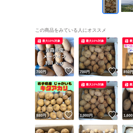
この商品をみている人にオススメ
最大10%対象
最大10%対象
最
いいね！
いいね
700
円
700
円
850
最大10%対象
最
いいね！
いいね
880
円
1,000
円
1,600