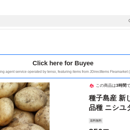
Click here for Buyee
ing agent service operated by tenso, featuring items from JDirectItems Fleamarket 
この商品は
3時間
種子島
品種 ニシユ
送料無料