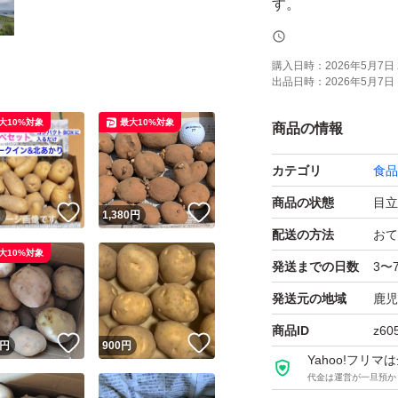
す。
そんなミネラル豊
一度試してはいかがで
購入日時：
2026年5月7日 
出品日時：
2026年5月7日 
保存方法について
大10%対象
最大10%対象
商品の情報
頂ければよくわかりま
カテゴリ
食品
ちなみに私は、玄
流し台の下の収納棚
商品の状態
目立
！
いいね！
いいね！
円
1,380
円
したd(^^)
配送の方法
おて
大10%対象
発送までの日数
3〜
ジャガイモのサイ
発送元の地域
鹿児
1キロ商品は、コン
商品ID
z60
！
いいね！
いいね！
なります。
円
900
円
Yahoo!フリ
商品規格は
代金は運営が一旦預か