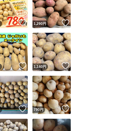
！
いいね！
いいね！
円
1,290
円
ユーザーの実績について
！
いいね！
いいね！
円
1,140
円
o!フリマが定めた一定の基準を満たしたユーザーにバッジを付与しています
出品者
この商品の情報をコピーします
取引出品者
Yahoo!フリマの基準をクリアした安心・安全なユーザーです
！
いいね！
いいね！
商品画像の
無断転載は禁止
されています
円
790
円
コピーされた情報は
必ずご自身の商品に合わせて編集
してください
コピーは
1商品につき1回
です
実績◯+
このユーザーはYahoo!フリマの取引を完了させた実績があり