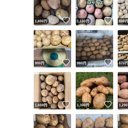
他フ
いいね！
いいね
1,600
円
1,100
円
888
スピード
※このバッ
スピ
いいね！
いいね
900
円
980
円
670
スピ
安心
いいね！
いいね
1,600
円
1,300
円
1,290