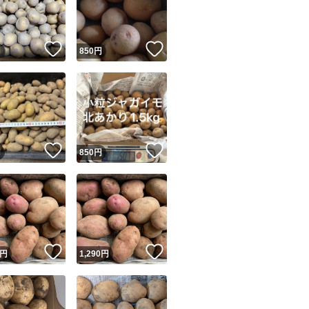
商品情報コピー機
リマ実績◯+
このユーザーは他フリマサービスでの取引実績があります
！
いいね！
いいね！
円
850
円
出品ページへ
&安心発送
キャンセル
ジは実績に基づく表示であり、発送を保証しているものではありません
このユーザーは高頻度で24時間以内＆設定した発送日数内に
ード＆安心発送
ます
！
いいね！
いいね！
円
850
円
ード発送
このユーザーは高頻度で24時間以内に発送しています
発送
このユーザーは設定した発送日数内に発送しています
！
いいね！
いいね！
円
1,290
円