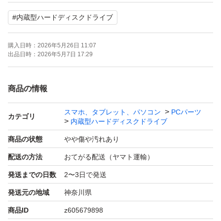
・データ消去済み
#
内蔵型ハードディスクドライブ
中古品のためスレ・使用感あり。
購入日時：
2026年5月26日 11:07
状態は写真をご確認ください。
出品日時：
2026年5月7日 17:29
※保証なし・返品不可
商品の情報
※相性問題はご容赦ください
スマホ、タブレット、パソコン
PCパーツ
※診断ソフトや接続環境により使用時間等が変動する場合
カテゴリ
内蔵型ハードディスクドライブ
がありますが返品理由にはなりません
商品の状態
やや傷や汚れあり
配送の方法
おてがる配送（ヤマト運輸）
即購入OKです
発送までの日数
2〜3日で発送
発送元の地域
神奈川県
商品ID
z605679898