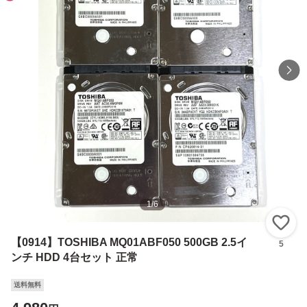
1
/
6
い
【0914】TOSHIBA MQ01ABF050 500GB 2.5イ
5
ンチ HDD 4台セット 正常
送料無料