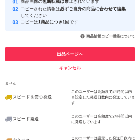
商品画像の
無断転載は禁止
されています
心・安全なユーザーです
コピーされた情報は
必ずご自身の商品に合わせて編集
取引実績
してください
コピーは
1商品につき1回
です
このユーザーはYahoo!フリマの取
取引実績◯+
いいね！
いいね！
4,800
円
9,200
円
3,600
円
引を完了させた実績があります
商品情報コピー機能について
このユーザーは他フリマサービス
他フリマ実績◯+
出品ページへ
での取引実績があります
キャンセル
スピード&安心発送
いいね！
いいね！
3,700
※このバッジは実績に基づく表示であり、発送を保証しているものではあり
円
3,700
円
1,500
円
ません
このユーザーは高頻度で24時間以内
スピード＆安心発送
＆設定した発送日数内に発送していま
す
このユーザーは高頻度で24時間以内
スピード発送
に発送しています
いいね！
いいね！
4,880
円
4,780
円
4,000
円
このユーザーは設定した発送日数内に