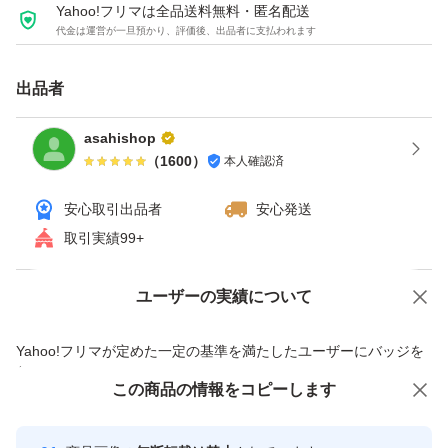
Yahoo!フリマは全品送料無料・匿名配送
代金は運営が一旦預かり、評価後、出品者に支払われます
出品者
asahishop
（
1600
）
本人確認済
安心取引出品者
安心発送
取引実績99+
ユーザーの実績について
価格の相談
商品への質問
商品への質問からの値下げ交渉、不適切なカテゴリ変更依頼は禁止です
Yahoo!フリマが定めた一定の基準を満たしたユーザーにバッジを
付与しています
この商品をみている人にオススメ
この商品の情報をコピーします
安心取引出品者
Yahoo!フリマの基準をクリアした安
安心取引出品者