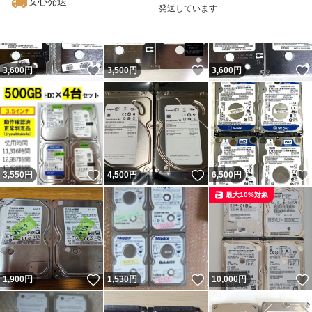
安心発送
発送しています
いいね！
いいね！
3,600
円
3,500
円
3,600
円
いいね！
いいね！
3,550
円
4,500
円
6,500
円
最大10%対象
いいね！
いいね！
1,900
円
1,530
円
10,000
円