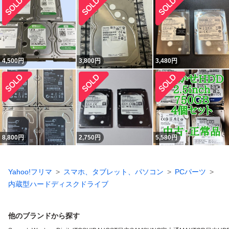
4,500
円
3,800
円
3,480
円
8,800
円
2,750
円
5,580
円
Yahoo!フリマ
スマホ、タブレット、パソコン
PCパーツ
内蔵型ハードディスクドライブ
他のブランドから探す