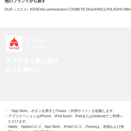
他のブランドから探す
DUO（コスメ）
KOSE
shu uemura
naris COSMETICS
Kao
FANCL
POLA
DHC
Atten
・「App Store」ボタンを押すとiTunes （外部サイト）が起動します。
・アプリケーションはiPhone、iPod touch、iPadまたはAndroidでご利用い
ただけます。
・Apple、Appleのロゴ、App Store、iPodのロゴ、iTunesは、米国および他