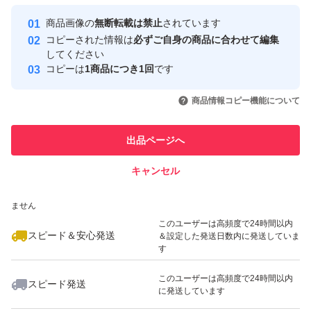
最大10%対象
最大10%対象
最大10%対象
Yahoo!フリマの基準をクリアした安
安心取引出品者
商品画像の
無断転載は禁止
されています
心・安全なユーザーです
コピーされた情報は
必ずご自身の商品に合わせて編集
取引実績
してください
コピーは
1商品につき1回
です
このユーザーはYahoo!フリマの取
取引実績◯+
いいね！
いいね！
3,100
円
3,100
円
3,100
円
引を完了させた実績があります
商品情報コピー機能について
最大10%対象
このユーザーは他フリマサービス
他フリマ実績◯+
出品ページへ
での取引実績があります
キャンセル
スピード&安心発送
いいね！
いいね！
3,400
※このバッジは実績に基づく表示であり、発送を保証しているものではあり
円
3,200
円
3,100
円
ません
最大10%対象
このユーザーは高頻度で24時間以内
スピード＆安心発送
＆設定した発送日数内に発送していま
す
このユーザーは高頻度で24時間以内
スピード発送
に発送しています
いいね！
いいね！
3,200
円
3,500
円
3,200
円