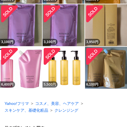
3,100
円
3,100
円
3,950
円
6,400
円
5,500
円
6,100
円
Yahoo!フリマ
コスメ、美容、ヘアケア
スキンケア、基礎化粧品
クレンジング