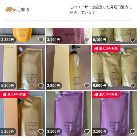
最大10%対象
このユーザーは設定した発送日数内に
安心発送
発送しています
いいね！
いいね！
3,250
円
3,100
円
6,100
円
最大10%対象
いいね！
いいね！
5,100
円
2,800
円
9,000
円
最大10%対象
最大10%対象
いいね！
いいね！
5,100
円
3,100
円
3,100
円