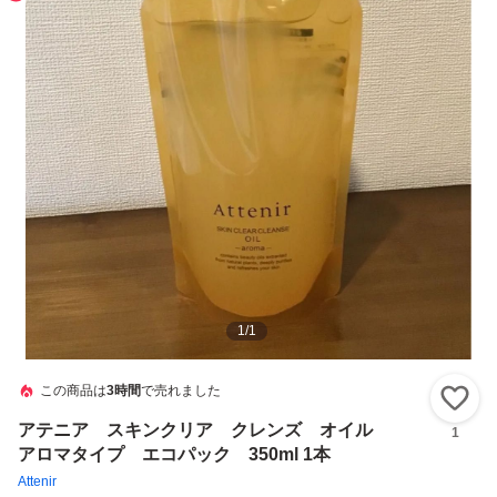
1
/
1
この商品は
3時間
で売れました
い
アテニア スキンクリア クレンズ オイル
1
アロマタイプ エコパック 350ml 1本
Attenir