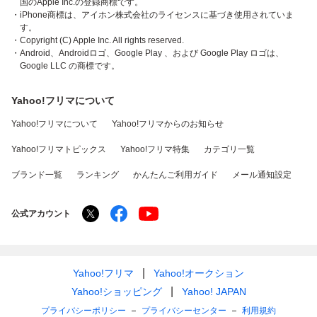
国のApple Inc.の登録商標です。
・iPhone商標は、アイホン株式会社のライセンスに基づき使用されていま
す。
・Copyright (C) Apple Inc. All rights reserved.
・Android、Androidロゴ、Google Play 、および Google Play ロゴは、
Google LLC の商標です。
Yahoo!フリマについて
Yahoo!フリマについて
Yahoo!フリマからのお知らせ
Yahoo!フリマトピックス
Yahoo!フリマ特集
カテゴリ一覧
ブランド一覧
ランキング
かんたんご利用ガイド
メール通知設定
公式アカウント
Yahoo!フリマ
Yahoo!オークション
Yahoo!ショッピング
Yahoo! JAPAN
プライバシーポリシー
プライバシーセンター
利用規約