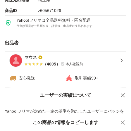
発送元の地域
埼玉県
商品ID
z605671026
Yahoo!フリマは全品送料無料・匿名配送
代金は運営が一旦預かり、評価後、出品者に支払われます
出品者
マウス
（
4005
）
本人確認前
安心発送
取引実績99+
ユーザーの実績について
価格の相談
商品への質問
商品への質問からの値下げ交渉、不適切なカテゴリ変更依頼は禁止です
Yahoo!フリマが定めた一定の基準を満たしたユーザーにバッジを
付与しています
この商品をみている人にオススメ
この商品の情報をコピーします
安心取引出品者