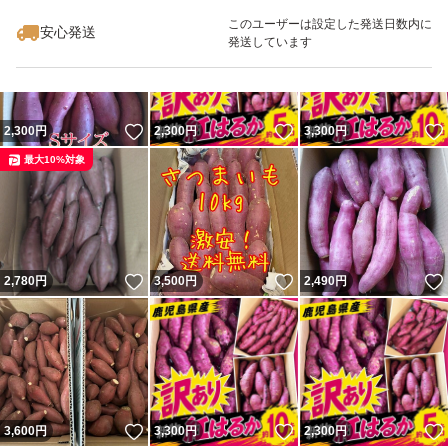
このユーザーは設定した発送日数内に
安心発送
発送しています
いいね！
いいね！
2,300
円
2,300
円
3,300
円
最大10%対象
いいね！
いいね！
2,780
円
3,500
円
2,490
円
いいね！
いいね！
3,600
円
3,300
円
2,300
円