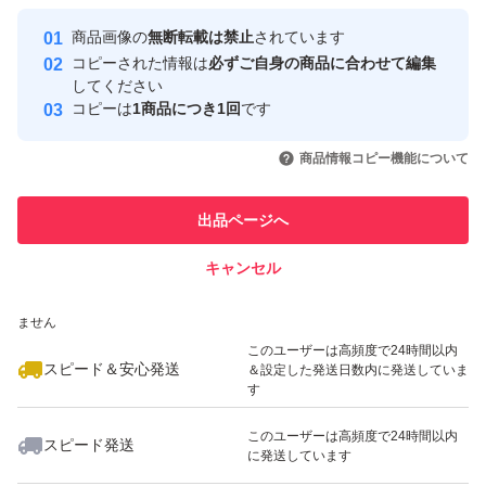
最大10%対象
保管には充分ご注意下さい。
Yahoo!フリマの基準をクリアした安
安心取引出品者
商品画像の
無断転載は禁止
されています
心・安全なユーザーです
コピーされた情報は
必ずご自身の商品に合わせて編集
取引実績
してください
お値下げはしません。
コピーは
1商品につき1回
です
写真はイメージです。
このユーザーはYahoo!フリマの取
取引実績◯+
いいね！
いいね！
2,500
円
3,300
円
3,300
円
引を完了させた実績があります
発送会社は状況によって変更することがあります。
商品情報コピー機能について
このユーザーは他フリマサービス
他フリマ実績◯+
出品ページへ
での取引実績があります
キャンセル
スピード&安心発送
いいね！
いいね！
3,300
※このバッジは実績に基づく表示であり、発送を保証しているものではあり
円
3,300
円
3,300
円
ません
このユーザーは高頻度で24時間以内
スピード＆安心発送
＆設定した発送日数内に発送していま
す
このユーザーは高頻度で24時間以内
スピード発送
に発送しています
いいね！
いいね！
3,680
円
2,400
円
3,300
円