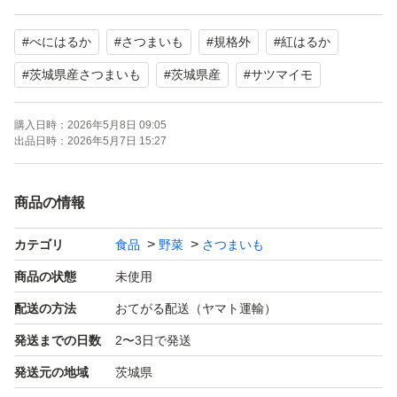
す。
#
べにはるか
#
さつまいも
#
規格外
#
紅はるか
訳ありですので、大きいものや小さいもの、形がいびつだ
#
茨城県産さつまいも
#
茨城県産
#
サツマイモ
ったり、細長いもの、収穫時折れてしまったもの、皮が削
購入日時：
2026年5月8日 09:05
れてしまったもの、虫食いなど、スーパーなどの店頭では
出品日時：
2026年5月7日 15:27
あまり見かけないものも入ってます。
ですが、紅はるかにはかわりはありませんので、
商品の情報
美味しく召し上がれます。
（折れているものはお早めにお召し上がり下さい）
カテゴリ
食品
野菜
さつまいも
商品の状態
未使用
訳ありとなってますが、綺麗なお芋も多く入っておりま
配送の方法
おてがる配送（ヤマト運輸）
す。
発送までの日数
2〜3日で発送
発送元の地域
茨城県
出荷日に検品して箱詰めしておりますが、輸送時の状況や