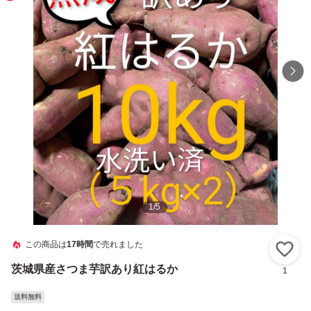
1
/
5
この商品は
17時間
で売れました
い
茨城県産さつま芋訳あり紅はるか
1
送料無料