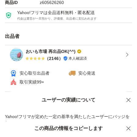
商品ID
z605626260
温度．湿度などで皮に傷がついたり、傷みが出てしまうか
Yahoo!フリマは全品送料無料・匿名配送
もしれません。
代金は運営が一旦預かり、評価後、出品者に支払われます
遠方の方や翌日受け取りできない方は、お受け取り時に傷
出品者
んでいることもあるかもしれませんので、その旨ご了承下
おいも市場 再出品OK(^^)
さい。
（
2146
）
本人確認済
安心取引出品者
安心発送
上記の件で何か気になることがありましたら、ご質問や評
取引実績99+
価する前にコメントにてお問い合わせ下さい。
ユーザーの実績について
価格の相談
商品への質問
一定の温度と湿度が保つ、さつまいも専用貯蔵庫で
商品への質問からの値下げ交渉、不適切なカテゴリ変更依頼は禁止です
追熟させております。
Yahoo!フリマが定めた一定の基準を満たしたユーザーにバッジを
付与しています
ただし、ご購入後は野菜ですので保存状況によって
この商品をみている人にオススメ
この商品の情報をコピーします
安心取引出品者
すぐに傷むこともあります。