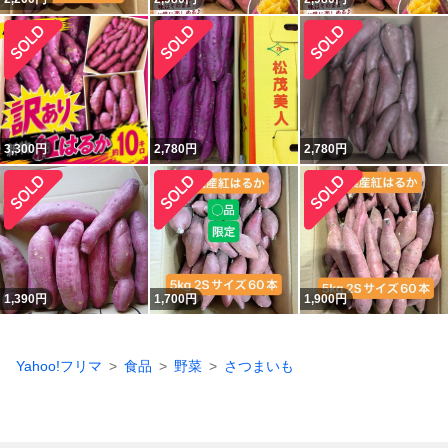
3,300
円
2,780
円
2,780
円
1,390
円
1,700
円
1,900
円
Yahoo!フリマ
食品
野菜
さつまいも