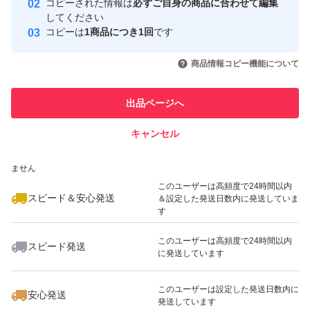
コピーされた情報は
必ずご自身の商品に合わせて編集
取引実績
してください
コピーは
1商品につき1回
です
このユーザーはYahoo!フリマの取
取引実績◯+
いいね！
いいね！
4,500
円
5,800
円
2,500
円
引を完了させた実績があります
商品情報コピー機能について
このユーザーは他フリマサービス
他フリマ実績◯+
出品ページへ
での取引実績があります
キャンセル
スピード&安心発送
いいね！
いいね！
5,100
※このバッジは実績に基づく表示であり、発送を保証しているものではあり
円
3,300
円
3,500
円
ません
このユーザーは高頻度で24時間以内
スピード＆安心発送
＆設定した発送日数内に発送していま
す
このユーザーは高頻度で24時間以内
スピード発送
に発送しています
いいね！
いいね！
3,300
円
3,600
円
5,600
円
最大10%対象
このユーザーは設定した発送日数内に
安心発送
発送しています