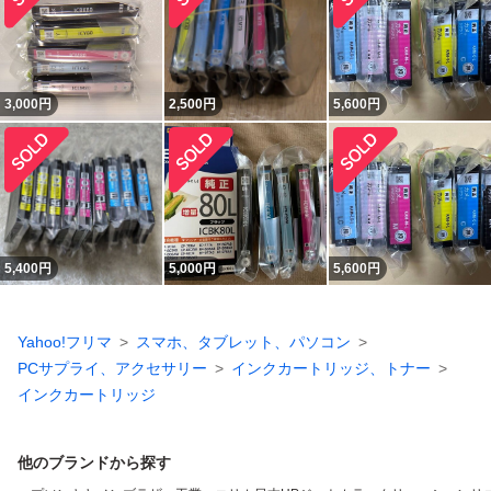
3,000
円
2,500
円
5,600
円
5,400
円
5,000
円
5,600
円
Yahoo!フリマ
スマホ、タブレット、パソコン
PCサプライ、アクセサリー
インクカートリッジ、トナー
インクカートリッジ
他のブランドから探す