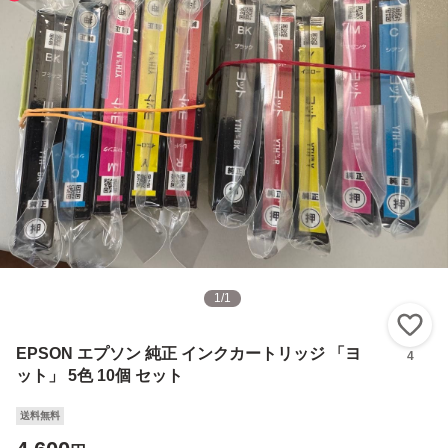
1
/
1
い
EPSON エプソン 純正 インクカートリッジ 「ヨ
4
ット」 5色 10個 セット
送料無料