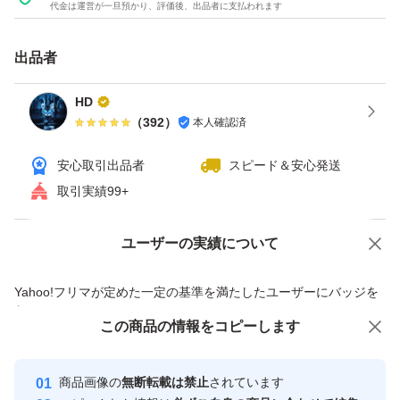
代金は運営が一旦預かり、評価後、出品者に支払われます
出品者
HD
（
392
）
本人確認済
安心取引出品者
スピード＆安心発送
取引実績99+
ユーザーの実績について
価格の相談
商品への質問
商品への質問からの値下げ交渉、不適切なカテゴリ変更依頼は禁止です
Yahoo!フリマが定めた一定の基準を満たしたユーザーにバッジを
付与しています
この商品をみている人にオススメ
この商品の情報をコピーします
安心取引出品者
最大10%対象
Yahoo!フリマの基準をクリアした安
安心取引出品者
商品画像の
無断転載は禁止
されています
心・安全なユーザーです