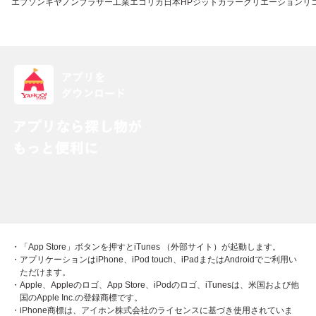
エプソン
キヤノン
ブラザー工業
エコリカ
日本HP
ジット
カラークリエーション
リ
・「App Store」ボタンを押すとiTunes （外部サイト）が起動します。
・アプリケーションはiPhone、iPod touch、iPadまたはAndroidでご利用い
ただけます。
・Apple、Appleのロゴ、App Store、iPodのロゴ、iTunesは、米国および他
国のApple Inc.の登録商標です。
・iPhone商標は、アイホン株式会社のライセンスに基づき使用されていま