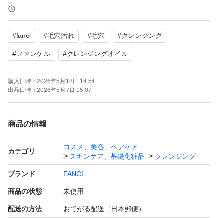
防腐剤無添加、合成香料不使用でお肌に優しい処方です。
#
fancl
#
毛穴汚れ
#
毛穴
#
クレンジング
まつ毛エクOK
濡れた手OK
#
ファンケル
#
クレンジングオイル
購入日時：
2026年5月18日 14:54
お試しや旅行、ゴルフなどにもちょうどよいサイズ。
出品日時：
2026年5月7日 15:07
商品の情報
コスメ、美容、ヘアケア
カテゴリ
スキンケア、基礎化粧品
クレンジング
ブランド
FANCL
商品の状態
未使用
配送の方法
おてがる配送（日本郵便）