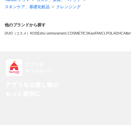
スキンケア、基礎化粧品
クレンジング
他のブランドから探す
DUO（コスメ）
KOSE
shu uemura
naris COSMETICS
Kao
FANCL
POLA
DHC
Atten