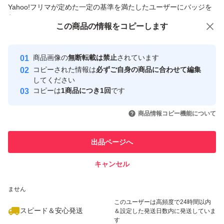
商品への質問からの値下げ交渉、不適切なカテゴリ変更依頼は禁止です
Yahoo!フリマが定めた一定の基準を満たしたユーザーにバッジを
付与しています
この商品をみている人にオススメ
この商品の情報をコピーします
安心取引出品者
最大10%対象
Yahoo!フリマの基準をクリアした安
安心取引出品者
商品画像の
無断転載は禁止
されています
心・安全なユーザーです
コピーされた情報は
必ずご自身の商品に合わせて編集
取引実績
してください
コピーは
1商品につき1回
です
このユーザーはYahoo!フリマの取
取引実績◯+
いいね！
いいね！
1,100
円
1,050
円
2,980
円
引を完了させた実績があります
商品情報コピー機能について
このユーザーは他フリマサービス
他フリマ実績◯+
出品ページへ
での取引実績があります
キャンセル
スピード&安心発送
いいね！
いいね！
1,600
※このバッジは実績に基づく表示であり、発送を保証しているものではあり
円
3,299
円
1,600
円
ません
最大10%対象
このユーザーは高頻度で24時間以内
スピード＆安心発送
＆設定した発送日数内に発送していま
す