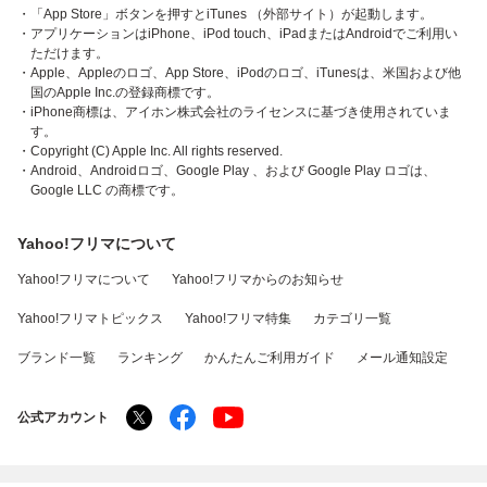
・「App Store」ボタンを押すとiTunes （外部サイト）が起動します。
・アプリケーションはiPhone、iPod touch、iPadまたはAndroidでご利用い
ただけます。
・Apple、Appleのロゴ、App Store、iPodのロゴ、iTunesは、米国および他
国のApple Inc.の登録商標です。
・iPhone商標は、アイホン株式会社のライセンスに基づき使用されていま
す。
・Copyright (C) Apple Inc. All rights reserved.
・Android、Androidロゴ、Google Play 、および Google Play ロゴは、
Google LLC の商標です。
Yahoo!フリマについて
Yahoo!フリマについて
Yahoo!フリマからのお知らせ
Yahoo!フリマトピックス
Yahoo!フリマ特集
カテゴリ一覧
ブランド一覧
ランキング
かんたんご利用ガイド
メール通知設定
公式アカウント