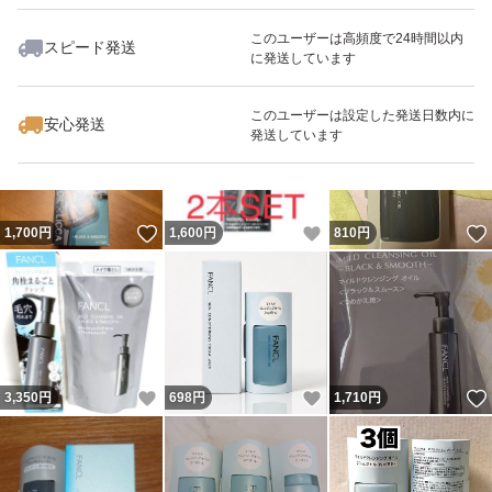
このユーザーは高頻度で24時間以内
スピード発送
に発送しています
いいね！
いいね！
1,600
円
1,700
円
1,700
円
最大10%対象
このユーザーは設定した発送日数内に
安心発送
発送しています
いいね！
いいね！
1,700
円
1,600
円
810
円
いいね！
いいね！
3,350
円
698
円
1,710
円