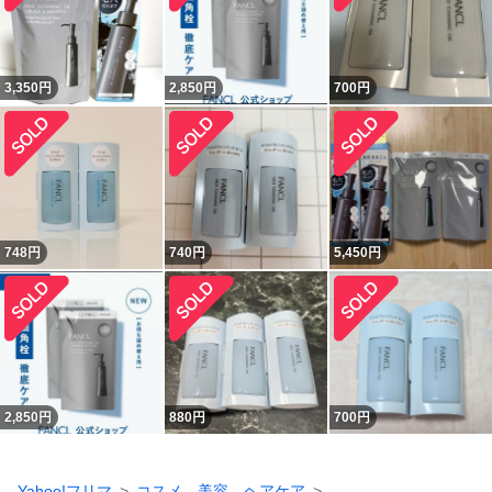
3,350
円
2,850
円
700
円
748
円
740
円
5,450
円
2,850
円
880
円
700
円
Yahoo!フリマ
コスメ、美容、ヘアケア