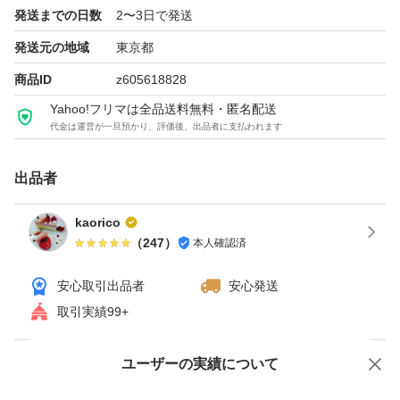
発送までの日数
2〜3日で発送
発送元の地域
東京都
商品ID
z605618828
Yahoo!フリマは全品送料無料・匿名配送
代金は運営が一旦預かり、評価後、出品者に支払われます
出品者
kaorico
（
247
）
本人確認済
安心取引出品者
安心発送
取引実績99+
ユーザーの実績について
価格の相談
商品への質問