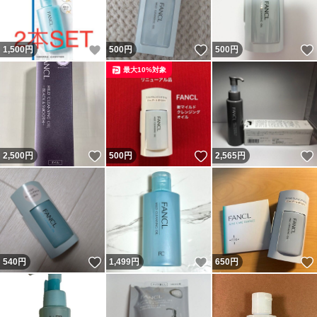
いいね！
いいね！
1,500
円
500
円
500
円
最大10%対象
いいね！
いいね！
2,500
円
500
円
2,565
円
いいね！
いいね！
540
円
1,499
円
650
円