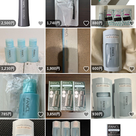
いいね！
いいね！
2,500
円
1,740
円
880
円
いいね！
いいね！
1,230
円
1,900
円
600
円
いいね！
いいね！
785
円
3,850
円
930
円