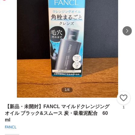
1
/
4
い
【新品・未開封】FANCL マイルドクレンジング
1
オイル ブラック&スムース 炭・吸着泥配合 60
ml
FANCL