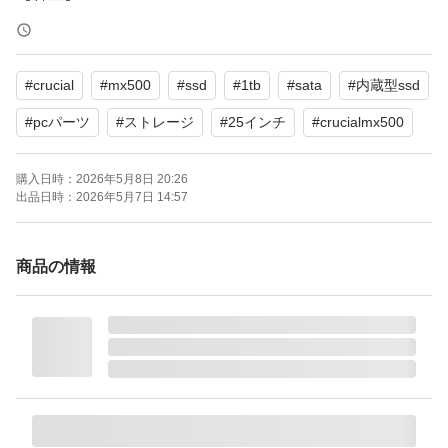
【フォームファクタ】2.5インチ
【インターフェース】SATA
#
crucial
#
mx500
#
ssd
#
1tb
#
sata
#
内蔵型ssd
よろしくお願いいたします。--
#
pcパーツ
#
ストレージ
#
25インチ
#
crucialmx500
CT500MX500SSD1/JP [Crucial MX500 2.5インチ 7mm S
購入日時：
2026年5月8日 20:26
ATA 500GB]
出品日時：
2026年5月7日 14:57
ブランド：crucial crucial MX500
容量（GB）：500.0 GB
商品の情報
SSDフォームファクター：2.5インチ
インターフェース：SATA
NANDタイプ：3D TLC