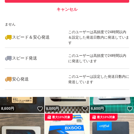
キャンセル
スピード&安心発送
いいね！
いいね！
10,280
※このバッジは実績に基づく表示であり、発送を保証しているものではあり
円
10,600
円
10,000
円
ません
このユーザーは高頻度で24時間以内
スピード＆安心発送
＆設定した発送日数内に発送していま
す
このユーザーは高頻度で24時間以内
スピード発送
に発送しています
いいね！
いいね！
20,000
円
14,000
円
6,750
円
最大10%対象
このユーザーは設定した発送日数内に
安心発送
発送しています
いいね！
いいね！
8,600
円
8,000
円
6,600
円
最大10%対象
最大10%対象