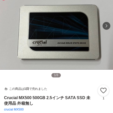
1
/
3
この商品は
1日
で売れました
い
Crucial MX500 500GB 2.5インチ SATA SSD 未
1
使用品 外箱無し
crucial MX500