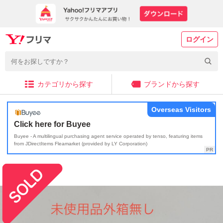
ログイン
カテゴリから探す
ブランドから探す
Overseas Visitors
Click here for Buyee
Buyee - A multilingual purchasing agent service operated by tenso, featuring items
from JDirectItems Fleamarket (provided by LY Corporation)