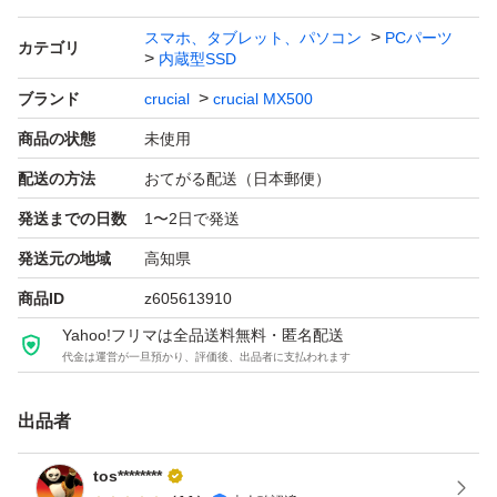
スマホ、タブレット、パソコン
PCパーツ
カテゴリ
内蔵型SSD
ブランド
crucial
crucial MX500
商品の状態
未使用
配送の方法
おてがる配送（日本郵便）
発送までの日数
1〜2日で発送
発送元の地域
高知県
商品ID
z605613910
Yahoo!フリマは全品送料無料・匿名配送
代金は運営が一旦預かり、評価後、出品者に支払われます
出品者
tos********