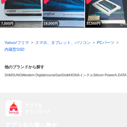
7,000
円
19,000
円
31,500
円
Yahoo!フリマ
スマホ、タブレット、パソコン
PCパーツ
内蔵型SSD
他のブランドから探す
SAMSUNG
Western Digital
crucial
SanDisk
KIOXIA
インテル
Silicon Power
A-DATA