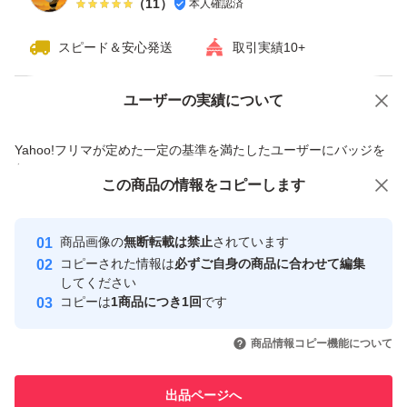
（
11
）
本人確認済
スピード＆安心発送
取引実績10+
ユーザーの実績について
価格の相談
商品への質問
商品への質問からの値下げ交渉、不適切なカテゴリ変更依頼は禁止です
Yahoo!フリマが定めた一定の基準を満たしたユーザーにバッジを
付与しています
この商品をみている人にオススメ
この商品の情報をコピーします
安心取引出品者
最大10%対象
最大10%対象
Yahoo!フリマの基準をクリアした安
安心取引出品者
商品画像の
無断転載は禁止
されています
心・安全なユーザーです
コピーされた情報は
必ずご自身の商品に合わせて編集
取引実績
してください
コピーは
1商品につき1回
です
このユーザーはYahoo!フリマの取
取引実績◯+
いいね！
いいね！
11,700
円
12,950
円
5,780
円
引を完了させた実績があります
商品情報コピー機能について
このユーザーは他フリマサービス
他フリマ実績◯+
出品ページへ
での取引実績があります