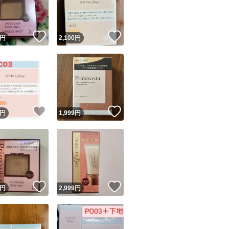
商品情報コピー機
リマ実績◯+
このユーザーは他フリマサービスでの取引実績があります
！
いいね！
いいね！
円
2,100
円
出品ページへ
&安心発送
キャンセル
ジは実績に基づく表示であり、発送を保証しているものではありません
このユーザーは高頻度で24時間以内＆設定した発送日数内に
ード＆安心発送
ます
！
いいね！
いいね！
円
1,999
円
ード発送
このユーザーは高頻度で24時間以内に発送しています
発送
このユーザーは設定した発送日数内に発送しています
！
いいね！
いいね！
円
2,999
円