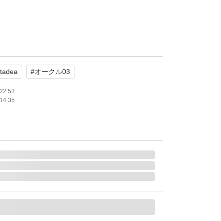
stadea
#
オークル03
22:53
14:35
での発送です。
でご検討ください。