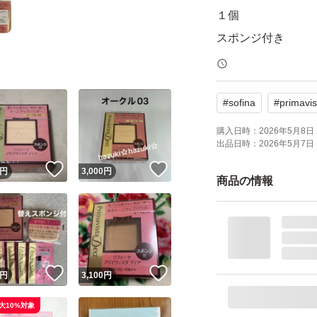
１個
スポンジ付き
2026年4月購入
#
sofina
#
primavi
定価3300円/1個
購入日時：
2026年5月8日 
出品日時：
2026年5月7日 
！
いいね！
いいね！
円
3,000
円
プチプチ保護
商品の情報
ゆうパケットミニ
このままのお値段
！
いいね！
いいね！
円
3,100
円
大10%対象