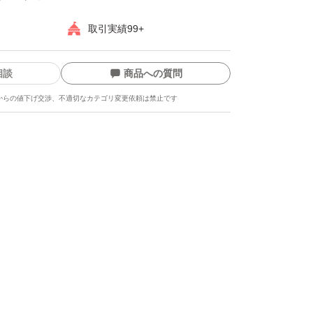
取引実績99+
相談
商品への質問
からの値下げ交渉、不適切なカテゴリ変更依頼は禁止です
ます