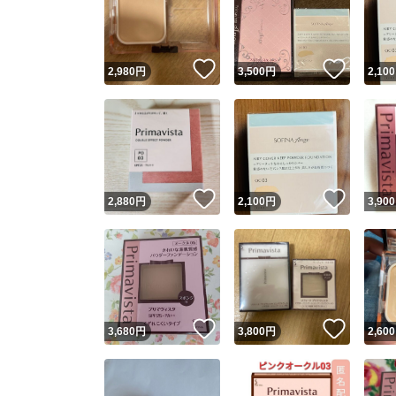
いいね！
いいね
2,980
円
3,500
円
2,100
いいね！
いいね
2,880
円
2,100
円
3,900
Yaho
安心取引
安心
いいね！
いいね
3,680
円
3,800
円
2,600
取引実績
取引