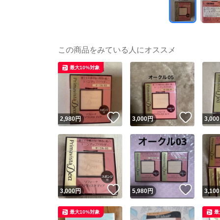
この商品をみている人にオススメ
最大10%対象
いいね！
いいね
2,980
円
3,000
円
3,000
いいね！
いいね
3,000
円
5,980
円
3,100
最大10%対象
最