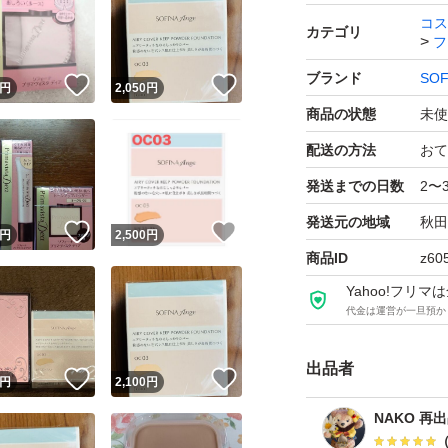
コス
カテゴリ
フ
ブランド
SOF
！
いいね！
いいね！
円
2,050
円
商品の状態
未使
配送の方法
おて
発送までの日数
2〜
発送元の地域
秋田
！
いいね！
いいね！
円
2,500
円
商品ID
z60
Yahoo!フリ
代金は運営が一旦預か
出品者
！
いいね！
いいね！
円
2,100
円
NAKO 再