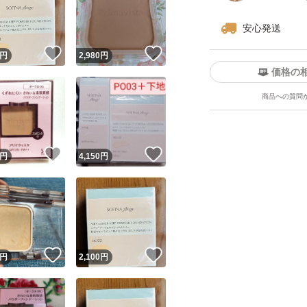
安心発送
！
いいね！
いいね！
円
2,980
円
価格の
商品への質問
ユーザーの実績について
！
いいね！
いいね！
円
4,150
円
o!フリマが定めた一定の基準を満たしたユーザーにバッジを付与しています
出品者
この商品の情報をコピーします
取引出品者
Yahoo!フリマの基準をクリアした安心・安全なユーザーです
！
いいね！
いいね！
商品画像の
無断転載は禁止
されています
円
2,100
円
コピーされた情報は
必ずご自身の商品に合わせて編集
してください
コピーは
1商品につき1回
です
実績◯+
このユーザーはYahoo!フリマの取引を完了させた実績があり