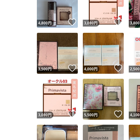
他フ
いいね！
いいね
4,800
円
3,080
円
3,800
スピード
※このバッ
スピ
いいね！
いいね
3,500
円
4,000
円
2,500
スピ
安心
いいね！
いいね
3,080
円
5,500
円
4,100