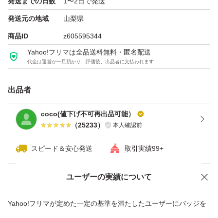
発送までの日数
1〜2日で発送
発送元の地域
山梨県
商品ID
z605595344
Yahoo!フリマは全品送料無料・匿名配送
代金は運営が一旦預かり、評価後、出品者に支払われます
出品者
coco(値下げ不可再出品可能）
（
25233
）
本人確認前
スピード＆安心発送
取引実績99+
ユーザーの実績について
価格の相談
商品への質問
商品への質問からの値下げ交渉、不適切なカテゴリ変更依頼は禁止です
Yahoo!フリマが定めた一定の基準を満たしたユーザーにバッジを
付与しています