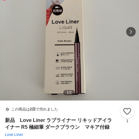
1
/
2
この商品は
2日
で売れました
い
新品 Love Liner ラブライナー リキッドアイラ
1
イナー R5 極細筆 ダークブラウン マキア付録
Love Liner