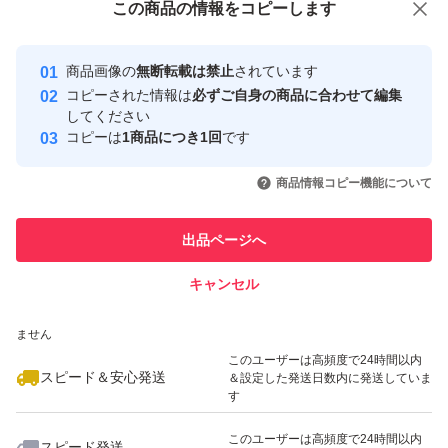
この商品をみている人にオススメ
この商品の情報をコピーします
安心取引出品者
最大10%対象
最大10%対象
最大10%対象
Yahoo!フリマの基準をクリアした安
安心取引出品者
商品画像の
無断転載は禁止
されています
心・安全なユーザーです
コピーされた情報は
必ずご自身の商品に合わせて編集
取引実績
してください
コピーは
1商品につき1回
です
このユーザーはYahoo!フリマの取
取引実績◯+
いいね！
いいね！
1,250
円
1,250
円
1,200
円
引を完了させた実績があります
商品情報コピー機能について
最大10%対象
このユーザーは他フリマサービス
他フリマ実績◯+
出品ページへ
での取引実績があります
キャンセル
スピード&安心発送
いいね！
いいね！
1,300
※このバッジは実績に基づく表示であり、発送を保証しているものではあり
円
1,300
円
1,200
円
ません
このユーザーは高頻度で24時間以内
スピード＆安心発送
＆設定した発送日数内に発送していま
す
このユーザーは高頻度で24時間以内
スピード発送