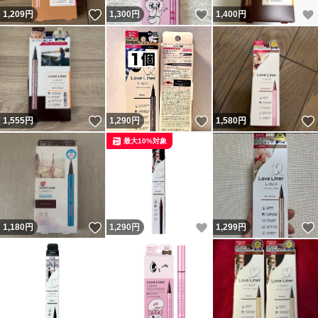
いいね！
いいね！
1,209
円
1,300
円
1,400
円
いいね！
いいね！
1,555
円
1,290
円
1,580
円
最大10%対象
いいね！
いいね！
1,180
円
1,290
円
1,299
円