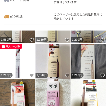
に発送しています
いいね！
いいね！
1,350
円
1,200
円
1,290
円
このユーザーは設定した発送日数内に
安心発送
発送しています
いいね！
いいね！
1,580
円
1,280
円
1,200
円
最大10%対象
いいね！
いいね！
1,290
円
1,350
円
1,200
円