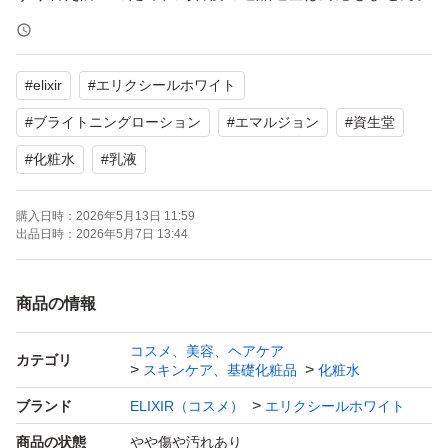
あらかじめご了承ください。
#
elixir
#
エリクシールホワイト
質問は商品に関係あることのみ回答致します。
#
ブライトニングローション
#
エマルジョン
#
資生堂
#
化粧水
#
乳液
購入日時：
2026年5月13日 11:59
出品日時：
2026年5月7日 13:44
商品の情報
コスメ、美容、ヘアケア
カテゴリ
スキンケア、基礎化粧品
化粧水
ブランド
ELIXIR（コスメ）
エリクシールホワイト
商品の状態
やや傷や汚れあり