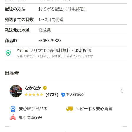
配送の方法
おてがる配送（日本郵便）
発送までの日数
1〜2日で発送
発送元の地域
宮城県
商品ID
z605579328
Yahoo!フリマは全品送料無料・匿名配送
代金は運営が一旦預かり、評価後、出品者に支払われます
出品者
なかなか
（
4727
）
本人確認済
安心取引出品者
スピード＆安心発送
取引実績99+