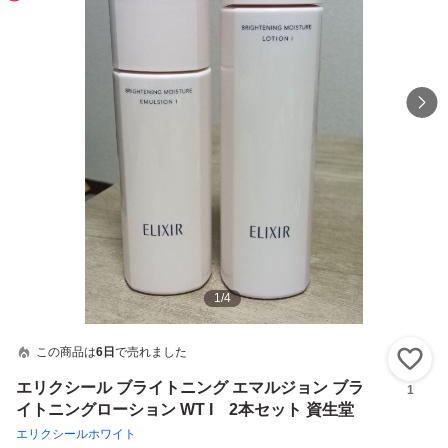
1
/
4
この商品は
6日
で売れました
い
エリクシール ブライトニング エマルジョン ブラ
1
イトニングローション WT I 2本セット 資生堂
エリクシールホワイト