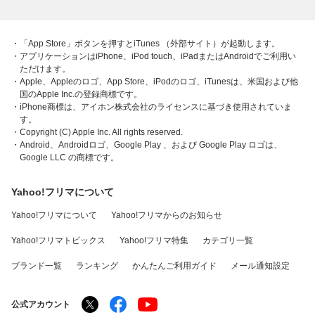
・「App Store」ボタンを押すとiTunes （外部サイト）が起動します。
・アプリケーションはiPhone、iPod touch、iPadまたはAndroidでご利用い
ただけます。
・Apple、Appleのロゴ、App Store、iPodのロゴ、iTunesは、米国および他
国のApple Inc.の登録商標です。
・iPhone商標は、アイホン株式会社のライセンスに基づき使用されていま
す。
・Copyright (C) Apple Inc. All rights reserved.
・Android、Androidロゴ、Google Play 、および Google Play ロゴは、
Google LLC の商標です。
Yahoo!フリマについて
Yahoo!フリマについて
Yahoo!フリマからのお知らせ
Yahoo!フリマトピックス
Yahoo!フリマ特集
カテゴリ一覧
ブランド一覧
ランキング
かんたんご利用ガイド
メール通知設定
公式アカウント