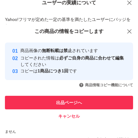
ユーザーの実績について
価格の相談
商品への質問
商品への質問からの値下げ交渉、不適切なカテゴリ変更依頼は禁止です
Yahoo!フリマが定めた一定の基準を満たしたユーザーにバッジを
付与しています
この商品をみている人にオススメ
この商品の情報をコピーします
安心取引出品者
最大10%対象
Yahoo!フリマの基準をクリアした安
安心取引出品者
商品画像の
無断転載は禁止
されています
心・安全なユーザーです
コピーされた情報は
必ずご自身の商品に合わせて編集
取引実績
してください
コピーは
1商品につき1回
です
このユーザーはYahoo!フリマの取
取引実績◯+
いいね！
いいね！
5,000
円
3,700
円
3,900
円
引を完了させた実績があります
商品情報コピー機能について
このユーザーは他フリマサービス
他フリマ実績◯+
出品ページへ
での取引実績があります
キャンセル
スピード&安心発送
いいね！
いいね！
4,900
※このバッジは実績に基づく表示であり、発送を保証しているものではあり
円
6,480
円
5,280
円
ません