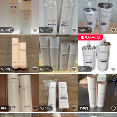
いいね！
いいね！
4,950
円
5,900
円
5,450
円
最大10%対象
いいね！
いいね！
5,500
円
6,900
円
5,200
円
いいね！
いいね！
999
円
5,700
円
950
円