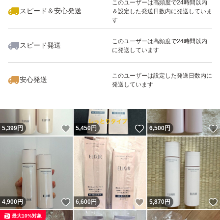
このユーザーは高頻度で24時間以内
スピード＆安心発送
＆設定した発送日数内に発送していま
す
このユーザーは高頻度で24時間以内
スピード発送
に発送しています
いいね！
いいね！
5,900
円
4,800
円
7,800
円
このユーザーは設定した発送日数内に
安心発送
発送しています
いいね！
いいね！
5,399
円
5,450
円
6,500
円
いいね！
いいね！
4,900
円
6,600
円
5,870
円
最大10%対象