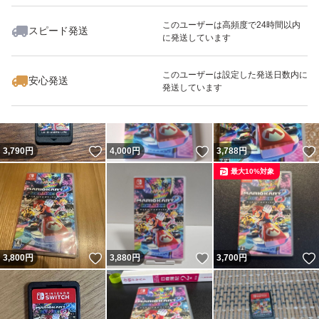
このユーザーは高頻度で24時間以内
スピード発送
に発送しています
いいね！
いいね！
3,600
円
3,500
円
3,550
円
このユーザーは設定した発送日数内に
安心発送
発送しています
いいね！
いいね！
3,790
円
4,000
円
3,788
円
最大10%対象
いいね！
いいね！
3,800
円
3,880
円
3,700
円