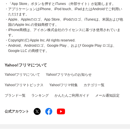
・「App Store」ボタンを押すとiTunes （外部サイト）が起動します。
・アプリケーションはiPhone、iPod touch、iPadまたはAndroidでご利用い
ただけます。
・Apple、Appleのロゴ、App Store、iPodのロゴ、iTunesは、米国および他
国のApple Inc.の登録商標です。
・iPhone商標は、アイホン株式会社のライセンスに基づき使用されていま
す。
・Copyright (C) Apple Inc. All rights reserved.
・Android、Androidロゴ、Google Play 、および Google Play ロゴは、
Google LLC の商標です。
Yahoo!フリマについて
Yahoo!フリマについて
Yahoo!フリマからのお知らせ
Yahoo!フリマトピックス
Yahoo!フリマ特集
カテゴリ一覧
ブランド一覧
ランキング
かんたんご利用ガイド
メール通知設定
公式アカウント