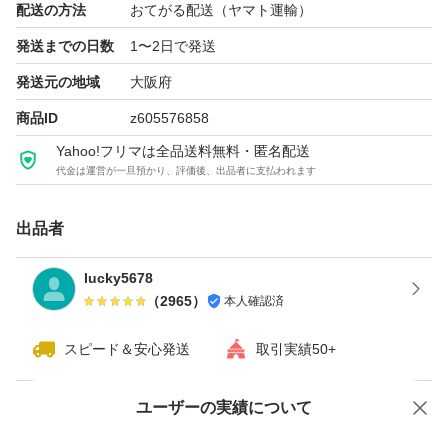
配送の方法
おてがる配送（ヤマト運輸）
発送までの日数
1〜2日で発送
発送元の地域
大阪府
商品ID
z605576858
Yahoo!フリマは全品送料無料・匿名配送
代金は運営が一旦預かり、評価後、出品者に支払われます
出品者
lucky5678
（
2965
）
本人確認済
スピード＆安心発送
取引実績50+
ユーザーの実績について
価格の相談
商品への質問