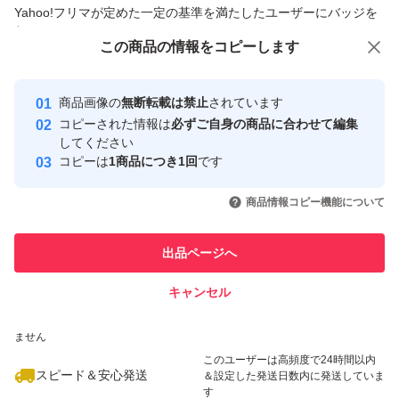
商品への質問からの値下げ交渉、不適切なカテゴリ変更依頼は禁止です
Yahoo!フリマが定めた一定の基準を満たしたユーザーにバッジを
付与しています
この商品をみている人にオススメ
この商品の情報をコピーします
安心取引出品者
最大10%対象
最大10%対象
最大10%対象
Yahoo!フリマの基準をクリアした安
安心取引出品者
商品画像の
無断転載は禁止
されています
心・安全なユーザーです
コピーされた情報は
必ずご自身の商品に合わせて編集
取引実績
してください
コピーは
1商品につき1回
です
このユーザーはYahoo!フリマの取
取引実績◯+
いいね！
いいね！
3,400
円
3,480
円
3,500
円
引を完了させた実績があります
商品情報コピー機能について
このユーザーは他フリマサービス
他フリマ実績◯+
出品ページへ
での取引実績があります
キャンセル
スピード&安心発送
いいね！
いいね！
3,679
※このバッジは実績に基づく表示であり、発送を保証しているものではあり
円
3,680
円
3,800
円
ません
最大10%対象
このユーザーは高頻度で24時間以内
スピード＆安心発送
＆設定した発送日数内に発送していま
す