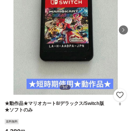
1
/
2
い
★動作品★マリオカート8/デラックス/Switch版
0
★ソフトのみ
送料無料