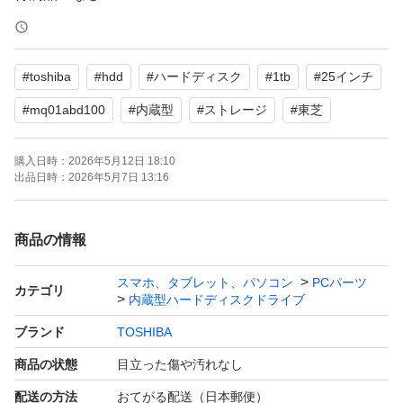
CrystalDiskInfoによる状態
#
toshiba
#
hdd
#
ハードディスク
#
1tb
#
25インチ
・電源投入回数：452回
・使用時間：695時間
#
mq01abd100
#
内蔵型
#
ストレージ
#
東芝
・健康状態：正常
購入日時：
2026年5月12日 18:10
出品日時：
2026年5月7日 13:16
この商品は実際にPCに取り付けて使用した中古品ですの
でご理解のほどよろしくお願いいたします。
商品の情報
ゆうパケットポストminiで発送します。
スマホ、タブレット、パソコン
PCパーツ
カテゴリ
内蔵型ハードディスクドライブ
ブランド
TOSHIBA
よろしくお願いいたします。
商品の状態
目立った傷や汚れなし
配送の方法
おてがる配送（日本郵便）