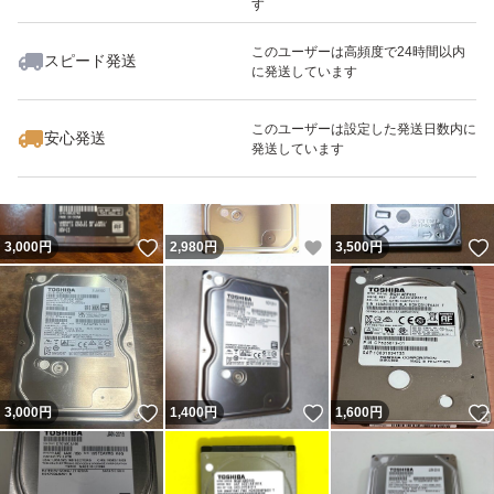
す
このユーザーは高頻度で24時間以内
スピード発送
に発送しています
いいね！
いいね！
2,950
円
3,400
円
4,199
円
このユーザーは設定した発送日数内に
安心発送
発送しています
いいね！
いいね！
3,000
円
2,980
円
3,500
円
いいね！
いいね！
3,000
円
1,400
円
1,600
円