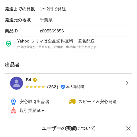
発送までの日数
1〜2日で発送
発送元の地域
千葉県
商品ID
z605569856
Yahoo!フリマは全品送料無料・匿名配送
代金は運営が一旦預かり、評価後、出品者に支払われます
出品者
B4
（
262
）
本人確認済
安心取引出品者
スピード＆安心発送
取引実績50+
ユーザーの実績について
価格の相談
商品への質問