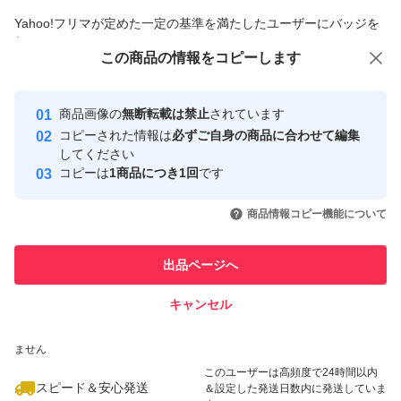
商品への質問からの値下げ交渉、不適切なカテゴリ変更依頼は禁止です
Yahoo!フリマが定めた一定の基準を満たしたユーザーにバッジを
付与しています
この商品をみている人にオススメ
この商品の情報をコピーします
安心取引出品者
最大10%対象
最大10%対象
Yahoo!フリマの基準をクリアした安
安心取引出品者
商品画像の
無断転載は禁止
されています
心・安全なユーザーです
コピーされた情報は
必ずご自身の商品に合わせて編集
取引実績
してください
コピーは
1商品につき1回
です
このユーザーはYahoo!フリマの取
取引実績◯+
いいね！
いいね！
2,480
円
3,500
円
3,200
円
引を完了させた実績があります
商品情報コピー機能について
このユーザーは他フリマサービス
他フリマ実績◯+
出品ページへ
での取引実績があります
キャンセル
スピード&安心発送
いいね！
いいね！
2,980
※このバッジは実績に基づく表示であり、発送を保証しているものではあり
円
2,950
円
4,200
円
ません
最大10%対象
このユーザーは高頻度で24時間以内
スピード＆安心発送
＆設定した発送日数内に発送していま