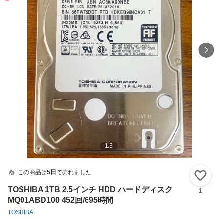
1
/
3
この商品は
5日
で売れました
い
TOSHIBA 1TB 2.5インチ HDD ハードディスク
1
MQ01ABD100 452回/695時間
TOSHIBA