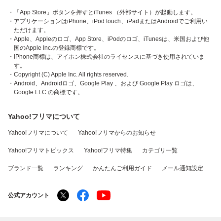
・「App Store」ボタンを押すとiTunes （外部サイト）が起動します。
・アプリケーションはiPhone、iPod touch、iPadまたはAndroidでご利用い
ただけます。
・Apple、Appleのロゴ、App Store、iPodのロゴ、iTunesは、米国および他
国のApple Inc.の登録商標です。
・iPhone商標は、アイホン株式会社のライセンスに基づき使用されていま
す。
・Copyright (C) Apple Inc. All rights reserved.
・Android、Androidロゴ、Google Play 、および Google Play ロゴは、
Google LLC の商標です。
Yahoo!フリマについて
Yahoo!フリマについて
Yahoo!フリマからのお知らせ
Yahoo!フリマトピックス
Yahoo!フリマ特集
カテゴリ一覧
ブランド一覧
ランキング
かんたんご利用ガイド
メール通知設定
公式アカウント