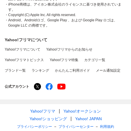
・iPhone商標は、アイホン株式会社のライセンスに基づき使用されていま
す。
・Copyright (C) Apple Inc. All rights reserved.
・Android、Androidロゴ、Google Play 、および Google Play ロゴは、
Google LLC の商標です。
Yahoo!フリマについて
Yahoo!フリマについて
Yahoo!フリマからのお知らせ
Yahoo!フリマトピックス
Yahoo!フリマ特集
カテゴリ一覧
ブランド一覧
ランキング
かんたんご利用ガイド
メール通知設定
公式アカウント
Yahoo!フリマ
Yahoo!オークション
Yahoo!ショッピング
Yahoo! JAPAN
プライバシーポリシー
プライバシーセンター
利用規約