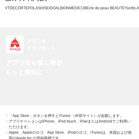
VT
DECORTE
POLA
SHISEIDO
ALBION
MEDICUBE
cle de peau BEAUTE
Yunth
L
・「App Store」ボタンを押すとiTunes （外部サイト）が起動します。
・アプリケーションはiPhone、iPod touch、iPadまたはAndroidでご利用い
ただけます。
・Apple、Appleのロゴ、App Store、iPodのロゴ、iTunesは、米国および他
国のApple Inc.の登録商標です。