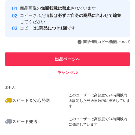
Yahoo!フリマの基準をクリアした安
安心取引出品者
商品画像の
無断転載は禁止
されています
心・安全なユーザーです
コピーされた情報は
必ずご自身の商品に合わせて編集
取引実績
してください
コピーは
1商品につき1回
です
このユーザーはYahoo!フリマの取
取引実績◯+
いいね！
いいね！
2,600
円
2,200
円
2,000
円
引を完了させた実績があります
商品情報コピー機能について
このユーザーは他フリマサービス
他フリマ実績◯+
出品ページへ
での取引実績があります
キャンセル
スピード&安心発送
いいね！
いいね！
1,800
※このバッジは実績に基づく表示であり、発送を保証しているものではあり
円
1,660
円
990
円
ません
最大10%対象
このユーザーは高頻度で24時間以内
スピード＆安心発送
＆設定した発送日数内に発送していま
す
このユーザーは高頻度で24時間以内
スピード発送
に発送しています
いいね！
いいね！
2,299
円
1,999
円
1,660
円