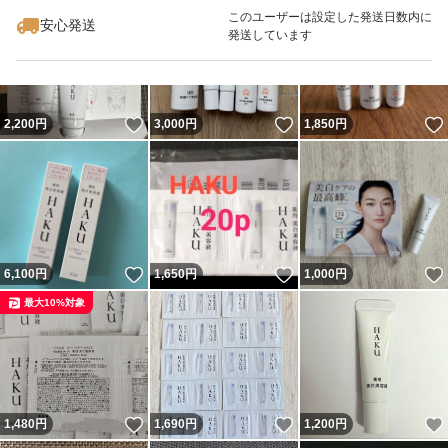
このユーザーは設定した発送日数内に
安心発送
発送しています
いいね！
いいね！
2,200
円
3,000
円
1,850
円
いいね！
いいね！
6,100
円
1,650
円
1,000
円
最大10%対象
いいね！
いいね！
1,480
円
1,690
円
1,200
円