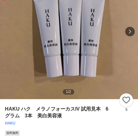
1
/
2
い
HAKU ハク メラノフォーカスIV 試用見本 6
5
グラム 3本 美白美容液
HAKU
送料無料