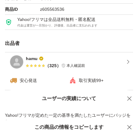
商品ID
z605563536
Yahoo!フリマは全品送料無料・匿名配送
代金は運営が一旦預かり、評価後、出品者に支払われます
出品者
hamu
（
325
）
本人確認前
安心発送
取引実績99+
ユーザーの実績について
価格の相談
商品への質問
商品への質問からの値下げ交渉、不適切なカテゴリ変更依頼は禁止です
Yahoo!フリマが定めた一定の基準を満たしたユーザーにバッジを
付与しています
この商品をみている人にオススメ
この商品の情報をコピーします
安心取引出品者