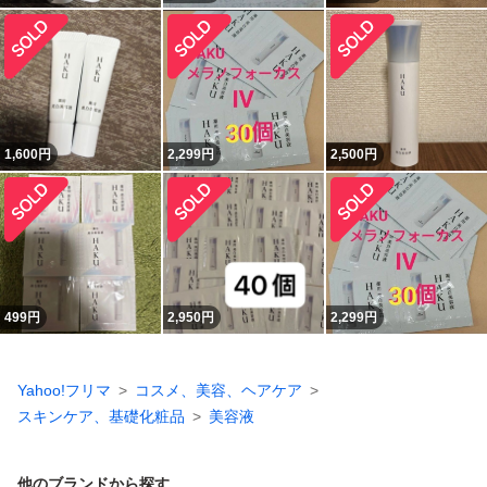
1,600
円
2,299
円
2,500
円
499
円
2,950
円
2,299
円
Yahoo!フリマ
コスメ、美容、ヘアケア
スキンケア、基礎化粧品
美容液
他のブランドから探す