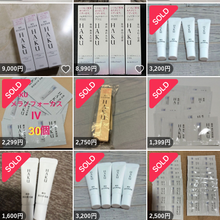
いいね！
いいね！
9,000
円
8,990
円
3,200
円
2,299
円
2,750
円
1,399
円
1,600
円
3,200
円
2,500
円