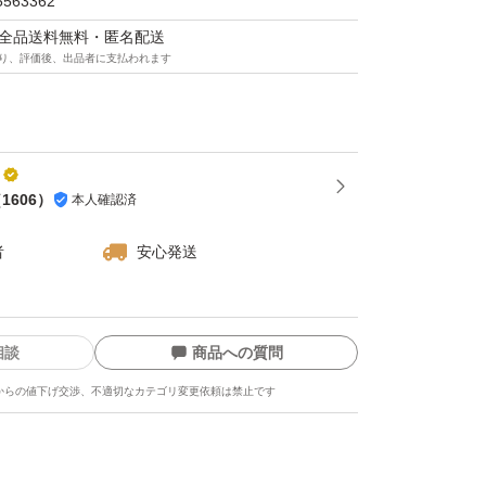
5563362
としてご検討ください。
マは全品送料無料・匿名配送
り、評価後、出品者に支払われます
（
1606
）
本人確認済
者
安心発送
相談
商品への質問
からの値下げ交渉、不適切なカテゴリ変更依頼は禁止です