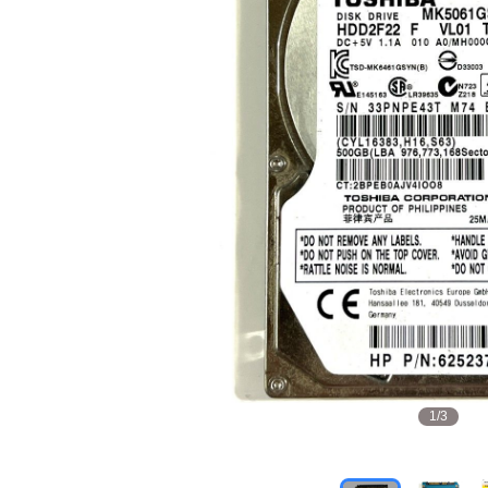
1
/
3