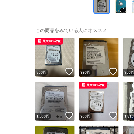
この商品をみている人にオススメ
最大10%対象
いいね！
いいね
800
円
990
円
950
最大10%対象
いいね！
いいね
1,500
円
900
円
1,810