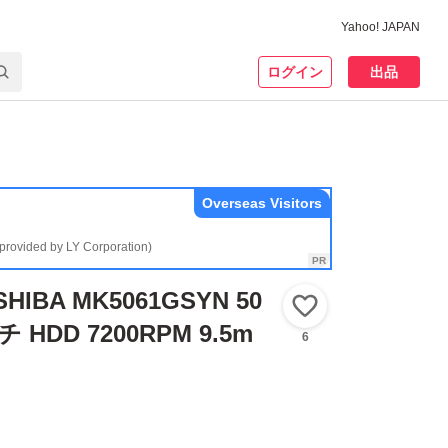
Yahoo! JAPAN
ログイン
出品
Overseas Visitors
(provided by LY Corporation)
HIBA MK5061GSYN 50
いいね！
チ HDD 7200RPM 9.5m
6