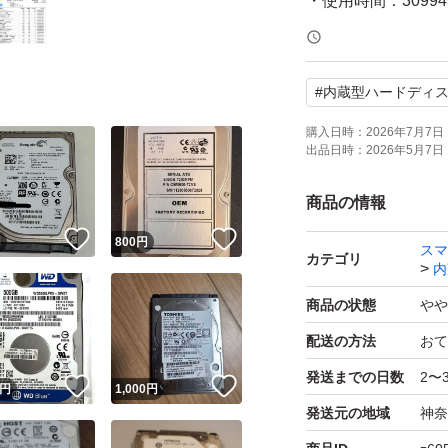
・使用時間：3099
・代替処理済セク
・PC認識確認済み
#
内蔵型ハードディ
・データ消去済み
購入日時：
2026年7月7日 
出品日時：
2026年5月7日 
7200RPMの高速
中古品のためスレ
商品の情報
状態は写真をご確
！
いいね！
いいね！
円
800
円
スマ
カテゴリ
内
※注意表示のため
商品の状態
やや
※保証なし・返品
配送の方法
おて
※相性問題はご容
発送までの日数
2〜
※診断ソフトや接
！
いいね！
いいね！
円
1,000
円
発送元の地域
神奈
す