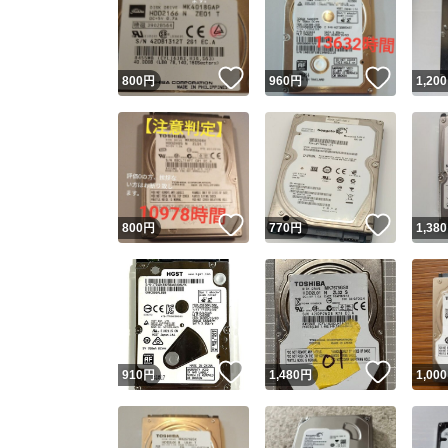
いいね！
いいね
800
円
960
円
1,200
いいね！
いいね
800
円
770
円
1,380
Yaho
安心取引
安心
いいね！
いいね
910
円
1,480
円
1,000
取引実績
取引