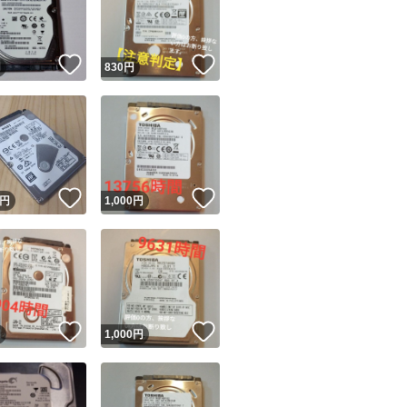
商品情報コピー機
リマ実績◯+
このユーザーは他フリマサービスでの取引実績があります
！
いいね！
いいね！
円
830
円
出品ページへ
&安心発送
キャンセル
ジは実績に基づく表示であり、発送を保証しているものではありません
このユーザーは高頻度で24時間以内＆設定した発送日数内に
ード＆安心発送
ます
！
いいね！
いいね！
円
1,000
円
ード発送
このユーザーは高頻度で24時間以内に発送しています
発送
このユーザーは設定した発送日数内に発送しています
！
いいね！
いいね！
円
1,000
円