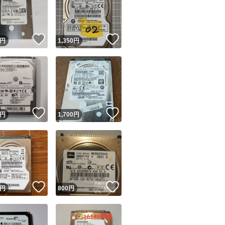
！
いいね！
いいね！
円
1,350
円
ユーザーの実績について
！
いいね！
いいね！
円
1,700
円
o!フリマが定めた一定の基準を満たしたユーザーにバッジを付与しています
出品者
この商品の情報をコピーします
取引出品者
Yahoo!フリマの基準をクリアした安心・安全なユーザーです
！
いいね！
いいね！
商品画像の
無断転載は禁止
されています
円
800
円
コピーされた情報は
必ずご自身の商品に合わせて編集
してください
コピーは
1商品につき1回
です
実績◯+
このユーザーはYahoo!フリマの取引を完了させた実績があり