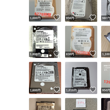
他フ
いいね！
いいね
1,000
円
956
円
980
スピード
※このバッ
スピ
いいね！
いいね
1,800
円
830
円
1,100
スピ
安心
いいね！
いいね
1,600
円
1,010
円
950