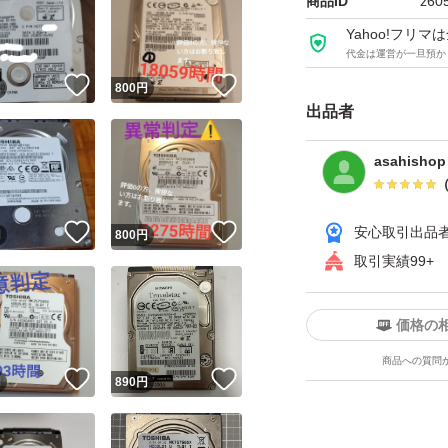
商品ID
z60
部品取り・検証用
Yahoo!フリ
代金は運営が一旦預か
即購入OKです
！
いいね！
いいね！
円
800
円
出品者
asahishop
！
いいね！
いいね！
安心取引出品
円
800
円
取引実績99+
価格の
商品への質問
！
いいね！
いいね！
円
890
円