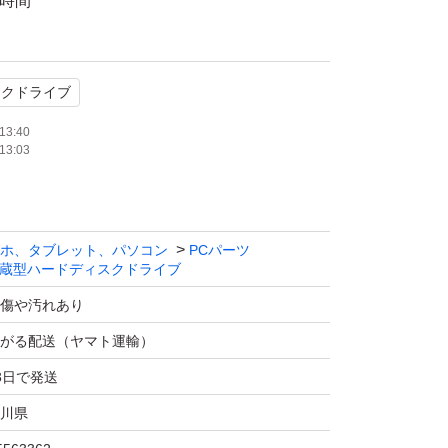
4時間
タ数あり
スクドライブ
13:40
13:03
モデルです。
・使用感あり。
認ください。
ホ、タブレット、パソコン
PCパーツ
蔵型ハードディスクドライブ
現状渡し
傷や汚れあり
不可
がる配送（ヤマト運輸）
赦ください
3日で発送
続環境により状態表示が変動する場合がありま
川県