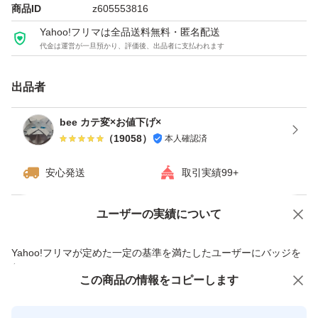
商品ID
z605553816
Yahoo!フリマは全品送料無料・匿名配送
代金は運営が一旦預かり、評価後、出品者に支払われます
出品者
bee カテ変×お値下げ×
（
19058
）
本人確認済
安心発送
取引実績99+
ユーザーの実績について
価格の相談
商品への質問
商品への質問からの値下げ交渉、不適切なカテゴリ変更依頼は禁止です
Yahoo!フリマが定めた一定の基準を満たしたユーザーにバッジを
付与しています
この商品をみている人にオススメ
この商品の情報をコピーします
安心取引出品者
最大10%対象
最大10%対象
最大10%対象
Yahoo!フリマの基準をクリアした安