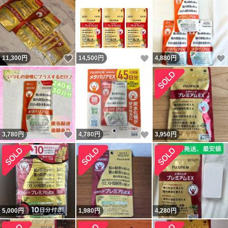
いいね！
いいね！
11,300
円
14,500
円
4,880
円
いいね！
いいね！
3,780
円
4,780
円
3,950
円
5,000
円
1,980
円
4,280
円