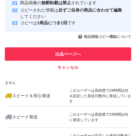
安心取引出品者
商品画像の
無断転載は禁止
されています
心・安全なユーザーです
コピーされた情報は
必ずご自身の商品に合わせて編集
取引実績
してください
コピーは
1商品につき1回
です
このユーザーはYahoo!フリマの取
取引実績◯+
いいね！
いいね！
4,399
円
4,400
円
4,595
円
引を完了させた実績があります
商品情報コピー機能について
このユーザーは他フリマサービス
他フリマ実績◯+
出品ページへ
での取引実績があります
キャンセル
スピード&安心発送
いいね！
いいね！
4,330
※このバッジは実績に基づく表示であり、発送を保証しているものではあり
円
5,000
円
4,880
円
ません
最大10%対象
このユーザーは高頻度で24時間以内
スピード＆安心発送
＆設定した発送日数内に発送していま
す
このユーザーは高頻度で24時間以内
スピード発送
に発送しています
いいね！
いいね！
4,690
円
3,900
円
3,480
円
このユーザーは設定した発送日数内に