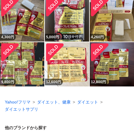
4,300
円
5,000
円
4,260
円
9,800
円
12,600
円
12,800
円
Yahoo!フリマ
ダイエット、健康
ダイエット
ダイエットサプリ
他のブランドから探す