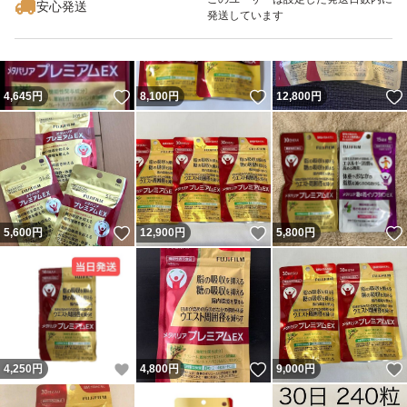
安心発送
発送しています
いいね！
いいね！
4,645
円
8,100
円
12,800
円
いいね！
いいね！
5,600
円
12,900
円
5,800
円
いいね！
いいね！
4,250
円
4,800
円
9,000
円