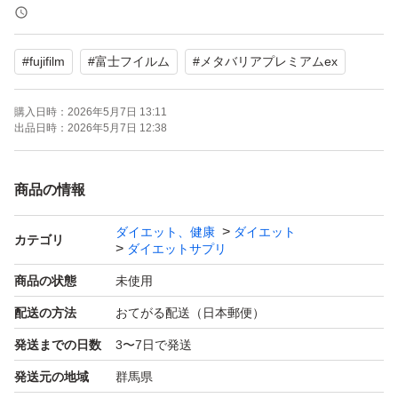
ご理解いただきご購入を宜しくお願い致します！
#
fujifilm
#
富士フイルム
#
メタバリアプレミアムex
★お値下げ不可！
★きちんとお取引していただける方！
購入日時：
2026年5月7日 13:11
→お取引をきちんとできない方はご遠慮下さい！
出品日時：
2026年5月7日 12:38
商品の情報
ダイエット、健康
ダイエット
カテゴリ
ダイエットサプリ
商品の状態
未使用
配送の方法
おてがる配送（日本郵便）
発送までの日数
3〜7日で発送
発送元の地域
群馬県