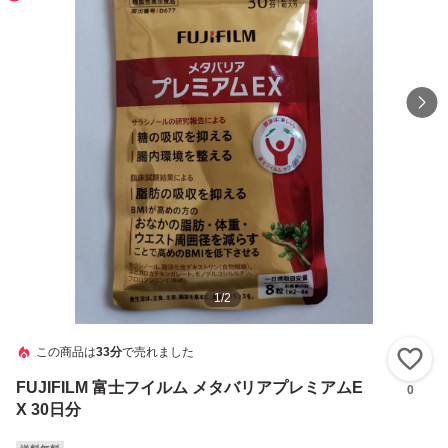
1
/
2
この商品は
33分
で売れました
い
FUJIFILM 富士フイルム メタバリアプレミアムE
0
X 30日分