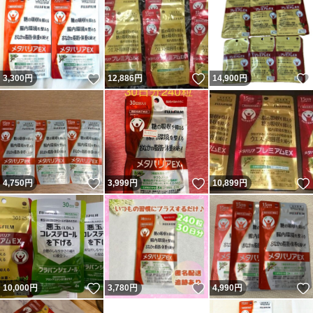
いいね！
いいね！
3,300
円
12,886
円
14,900
円
いいね！
いいね！
4,750
円
3,999
円
10,899
円
いいね！
いいね！
10,000
円
3,780
円
4,990
円