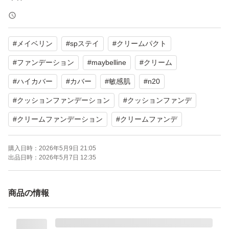
N10
#
メイベリン
#
spステイ
#
クリームパクト
●状態
新品未開封です。
#
ファンデーション
#
maybelline
#
クリーム
購入時期 : 2026年5月
#
ハイカバー
#
カバー
#
敏感肌
#
n20
自宅保管にご理解いただける方にお譲りさせてください。
#
クッションファンデーション
#
クッションファンデ
#
クリームファンデーション
#
クリームファンデ
#メイベリン
#メイベリンニューヨーク
購入日時：
2026年5月9日 21:05
出品日時：
2026年5月7日 12:35
#MAYBELLINE NEW YORK
#SPステイクリームパクトファンデーション
#スーパーステイ
商品の情報
#クリームファンデーション
#クッションファンデーション