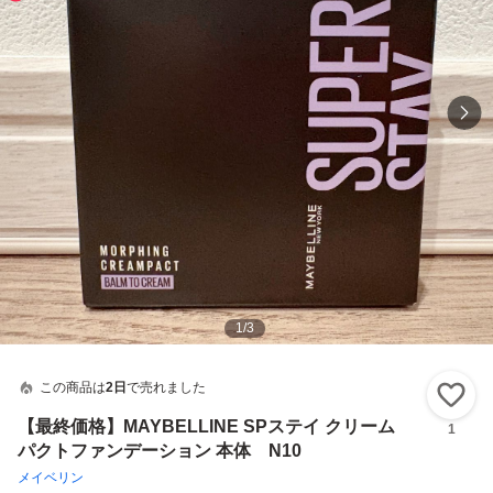
1
/
3
この商品は
2日
で売れました
い
【最終価格】MAYBELLINE SPステイ クリーム
1
パクトファンデーション 本体 N10
メイベリン