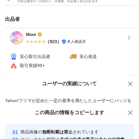
代金は運営が一旦預かり、評価後、出品者に支払われます
出品者
Mimi
（
923
）
本人確認済
安心取引出品者
安心発送
取引実績99+
ユーザーの実績について
価格の相談
商品への質問
商品への質問からの値下げ交渉、不適切なカテゴリ変更依頼は禁止です
Yahoo!フリマが定めた一定の基準を満たしたユーザーにバッジを
付与しています
この商品をみている人にオススメ
この商品の情報をコピーします
安心取引出品者
最大10%対象
最大10%対象
Yahoo!フリマの基準をクリアした安
安心取引出品者
商品画像の
無断転載は禁止
されています
心・安全なユーザーです