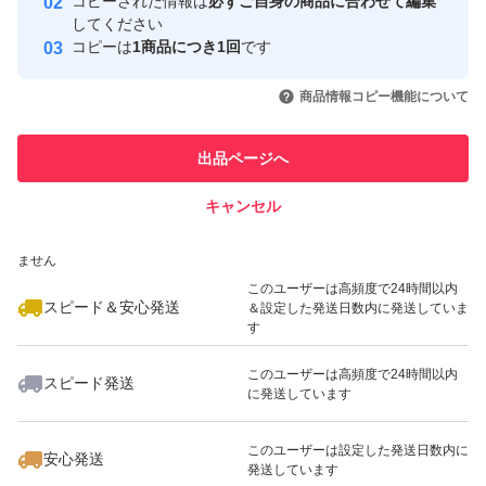
コピーされた情報は
必ずご自身の商品に合わせて編集
取引実績
してください
コピーは
1商品につき1回
です
このユーザーはYahoo!フリマの取
取引実績◯+
いいね！
いいね！
2,499
円
2,000
円
2,099
円
引を完了させた実績があります
商品情報コピー機能について
このユーザーは他フリマサービス
他フリマ実績◯+
出品ページへ
での取引実績があります
キャンセル
スピード&安心発送
いいね！
いいね！
2,500
※このバッジは実績に基づく表示であり、発送を保証しているものではあり
円
2,200
円
2,390
円
ません
このユーザーは高頻度で24時間以内
スピード＆安心発送
＆設定した発送日数内に発送していま
す
このユーザーは高頻度で24時間以内
スピード発送
に発送しています
いいね！
いいね！
1,900
円
2,300
円
1,999
円
このユーザーは設定した発送日数内に
安心発送
発送しています