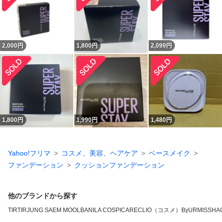
2,000
円
1,800
円
2,099
円
1,800
円
1,990
円
1,480
円
Yahoo!フリマ
コスメ、美容、ヘアケア
ベースメイク
ファンデーション
クッションファンデーション
他のブランドから探す
TIRTIR
JUNG SAEM MOOL
BANILA CO
SPICARE
CLIO（コスメ）
ByUR
MISSHA