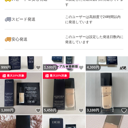
す
このユーザーは高頻度で24時間以内
スピード発送
に発送しています
いいね！
いいね！
7,700
円
1,250
円
4,990
円
このユーザーは設定した発送日数内に
安心発送
発送しています
いいね！
いいね！
999
円
1,599
円
4,300
円
最大10%対象
最大10%対象
いいね！
いいね！
1,000
円
5,450
円
3,100
円