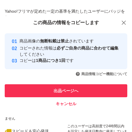
商品への質問からの値下げ交渉、不適切なカテゴリ変更依頼は禁止です
Yahoo!フリマが定めた一定の基準を満たしたユーザーにバッジを
付与しています
この商品をみている人にオススメ
この商品の情報をコピーします
安心取引出品者
Yahoo!フリマの基準をクリアした安
安心取引出品者
商品画像の
無断転載は禁止
されています
心・安全なユーザーです
コピーされた情報は
必ずご自身の商品に合わせて編集
取引実績
してください
コピーは
1商品につき1回
です
このユーザーはYahoo!フリマの取
取引実績◯+
いいね！
いいね！
2,900
円
1,400
円
3,300
円
引を完了させた実績があります
商品情報コピー機能について
最大10%対象
このユーザーは他フリマサービス
他フリマ実績◯+
出品ページへ
での取引実績があります
キャンセル
スピード&安心発送
いいね！
いいね！
2,999
※このバッジは実績に基づく表示であり、発送を保証しているものではあり
円
900
円
2,650
円
ません
最大10%対象
このユーザーは高頻度で24時間以内
スピード＆安心発送
＆設定した発送日数内に発送していま