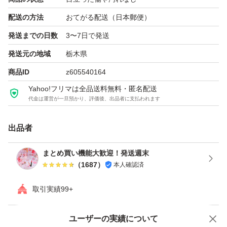
配送の方法
おてがる配送（日本郵便）
発送までの日数
3〜7日で発送
発送元の地域
栃木県
商品ID
z605540164
Yahoo!フリマは全品送料無料・匿名配送
代金は運営が一旦預かり、評価後、出品者に支払われます
出品者
まとめ買い機能大歓迎！発送週末
（
1687
）
本人確認済
取引実績99+
ユーザーの実績について
価格の相談
商品への質問