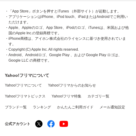
・「App Store」ボタンを押すとiTunes （外部サイト）が起動します。
・アプリケーションはiPhone、iPod touch、iPadまたはAndroidでご利用い
ただけます。
・Apple、Appleのロゴ、App Store、iPodのロゴ、iTunesは、米国および他
国のApple Inc.の登録商標です。
・iPhone商標は、アイホン株式会社のライセンスに基づき使用されていま
す。
・Copyright (C) Apple Inc. All rights reserved.
・Android、Androidロゴ、Google Play 、および Google Play ロゴは、
Google LLC の商標です。
Yahoo!フリマについて
Yahoo!フリマについて
Yahoo!フリマからのお知らせ
Yahoo!フリマトピックス
Yahoo!フリマ特集
カテゴリ一覧
ブランド一覧
ランキング
かんたんご利用ガイド
メール通知設定
公式アカウント