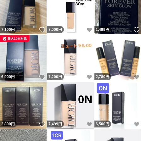
いいね！
いいね！
7,100
円
7,000
円
1,499
円
最大10%対象
いいね！
いいね！
6,900
円
7,200
円
2,780
円
いいね！
いいね！
2,800
円
7,499
円
6,500
円