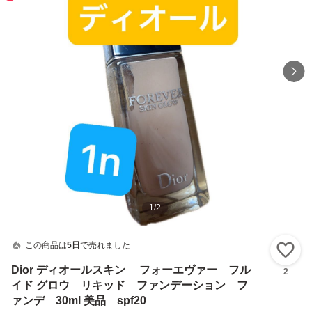
1
/
2
この商品は
5日
で売れました
い
Dior ディオールスキン フォーエヴァー フル
2
イド グロウ リキッド ファンデーション フ
ァンデ 30ml 美品 spf20