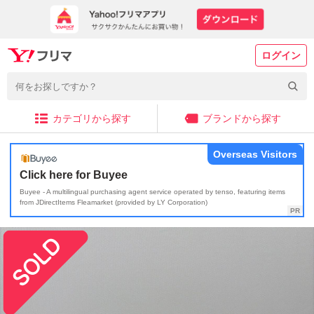
ログイン
カテゴリから探す
ブランドから探す
Overseas Visitors
Click here for Buyee
Buyee - A multilingual purchasing agent service operated by tenso, featuring items
from JDirectItems Fleamarket (provided by LY Corporation)