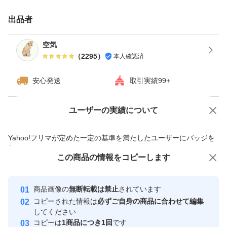
・日曜日、月曜日は発送をお休みさせて頂く場合がござい
出品者
ますが、ご了承下さい。
・ダンボールは破損しやすい為プラスチック箱を推奨しま
空気
（
2295
）
本人確認済
す。※四合瓶はサイズの都合上ダンボールでの発送がメイ
ンとなります。
安心発送
取引実績99+
------------検索用------------
ユーザーの実績について
価格の相談
商品への質問
獺祭、十四代、黒龍、而今、鍋島、勝駒、花邑、花陽浴、
商品への質問からの値下げ交渉、不適切なカテゴリ変更依頼は禁止です
Yahoo!フリマが定めた一定の基準を満たしたユーザーにバッジを
新政、飛露喜、田酒、東洋美人、写楽、No6、鳳凰美田、
付与しています
久保田、作、澤屋まつもと、大吟醸、純米大吟醸、日本
この商品をみている人にオススメ
この商品の情報をコピーします
安心取引出品者
酒、亜麻猫、陽乃鳥、天蛙、プレミア酒、日本酒、山本、
最大10%対象
最大10%対象
最大10%対象
Yahoo!フリマの基準をクリアした安
安心取引出品者
冩楽、飛露喜、十四代、磯自慢
商品画像の
無断転載は禁止
されています
心・安全なユーザーです
コピーされた情報は
必ずご自身の商品に合わせて編集
くどき上手、澤屋まつもと、花陽浴、勝駒、九平次、久保
取引実績
してください
田、山田錦、白鶴錦、居酒屋
コピーは
1商品につき1回
です