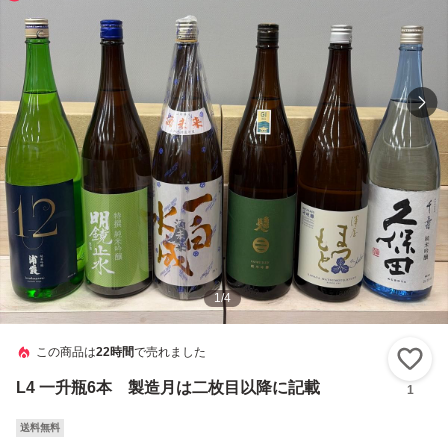
1
/
4
この商品は
22時間
で売れました
い
L4 一升瓶6本 製造月は二枚目以降に記載
1
送料無料