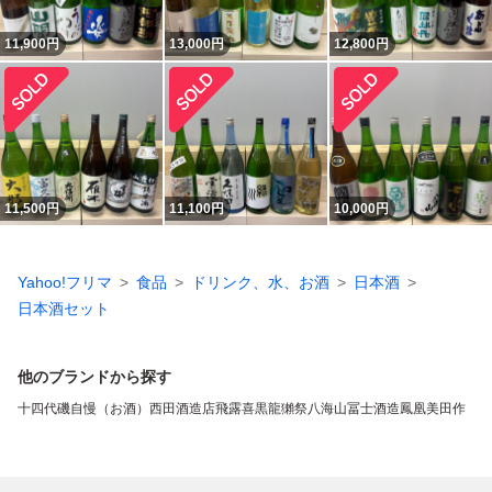
11,900
円
13,000
円
12,800
円
11,500
円
11,100
円
10,000
円
Yahoo!フリマ
食品
ドリンク、水、お酒
日本酒
日本酒セット
他のブランドから探す
十四代
磯自慢（お酒）
西田酒造店
飛露喜
黒龍
獺祭
八海山
冨士酒造
鳳凰美田
作