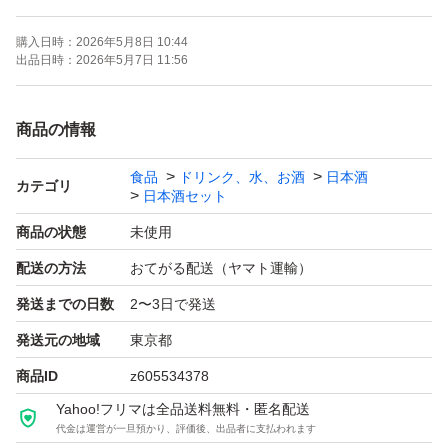
購入日時：
2026年5月8日 10:44
よろしくお願いします！！
出品日時：
2026年5月7日 11:56
【お願い】
商品の情報
・Yahoo!フリマの仕様につきクール便での発送は行なっ
食品
ドリンク、水、お酒
日本酒
ておりません。ご了承ください。
カテゴリ
日本酒セット
・購入意思のない価格相談はお辞めください。
商品の状態
未使用
・20歳未満の方には販売しません。
配送の方法
おてがる配送（ヤマト運輸）
・段ボールでの発送中に割れてしまう事があったため、お
発送までの日数
2〜3日で発送
酒用のP箱で発送しております！
・段ボールご希望の際は購入後にメッセージでご連絡くだ
発送元の地域
東京都
さい。
商品ID
z605534378
・配達日時のご希望がある方も購入後のメッセージでご連
Yahoo!フリマは全品送料無料・匿名配送
代金は運営が一旦預かり、評価後、出品者に支払われます
絡ください。