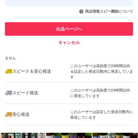
このユーザーはYahoo!フリマの取
取引実績◯+
いいね！
いいね！
12,000
円
11,500
円
15,500
円
引を完了させた実績があります
商品情報コピー機能について
最大10%対象
最大10%対象
最大10%対象
このユーザーは他フリマサービス
他フリマ実績◯+
出品ページへ
での取引実績があります
キャンセル
スピード&安心発送
いいね！
いいね！
13,000
※このバッジは実績に基づく表示であり、発送を保証しているものではあり
円
13,500
円
12,000
円
ません
最大10%対象
最大10%対象
このユーザーは高頻度で24時間以内
スピード＆安心発送
＆設定した発送日数内に発送していま
す
このユーザーは高頻度で24時間以内
スピード発送
に発送しています
いいね！
いいね！
11,500
円
14,800
円
13,800
円
最大10%対象
最大10%対象
このユーザーは設定した発送日数内に
安心発送
発送しています