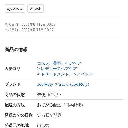
しっとりとまとまりのある表情を演出します。乾燥が気に
#
joelroty
#
track
なる季節には手放せないリッチなうるおいを与えるオイル
です。
購入日時：
2026年6月10日 09:15
出品日時：
2026年5月7日 10:57
※プラスチック容器での発送になります。
商品の情報
［ 主な成分 ］
コスメ、美容、ヘアケア
オリーブ果実油 / ヒマワリ種子油 / ヒマシ油 / ブロッコリ
カテゴリ
レディースヘアケア
ー種子油 / ヒポファエラムンノイデス果実油 / トコフェロ
トリートメント、ヘアパック
ール
ブランド
JoelRoty
track（JoelRoty）
商品の状態
未使用に近い
［ 天然精油 ］
配送の方法
おてがる配送（日本郵便）
レモン果皮油 / ラベンダー油 / ローズマリー葉油 / ユーカ
発送までの日数
3〜7日で発送
リ葉油
発送元の地域
山形県