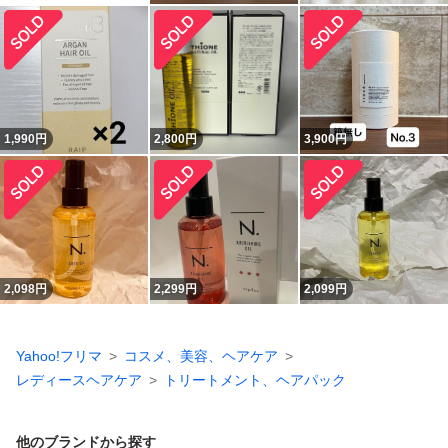
1,990
円
2,800
円
3,900
円
2,098
円
2,299
円
2,099
円
Yahoo!フリマ
コスメ、美容、ヘアケア
レディースヘアケア
トリートメント、ヘアパック
他のブランドから探す