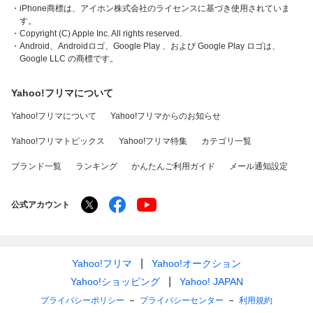
・iPhone商標は、アイホン株式会社のライセンスに基づき使用されていま
す。
・Copyright (C) Apple Inc. All rights reserved.
・Android、Androidロゴ、Google Play 、および Google Play ロゴは、
Google LLC の商標です。
Yahoo!フリマについて
Yahoo!フリマについて
Yahoo!フリマからのお知らせ
Yahoo!フリマトピックス
Yahoo!フリマ特集
カテゴリ一覧
ブランド一覧
ランキング
かんたんご利用ガイド
メール通知設定
公式アカウント
Yahoo!フリマ
Yahoo!オークション
Yahoo!ショッピング
Yahoo! JAPAN
プライバシーポリシー
プライバシーセンター
利用規約