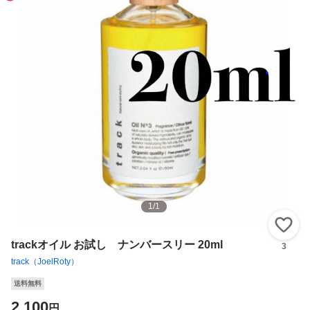
1
/
1
い
trackオイル お試し ナンバースリー 20ml
3
track（JoelRoty）
送料無料
2,100
円