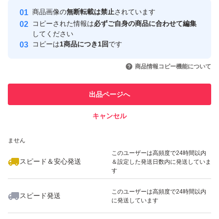
Yahoo!フリマの基準をクリアした安
安心取引出品者
商品画像の
無断転載は禁止
されています
心・安全なユーザーです
コピーされた情報は
必ずご自身の商品に合わせて編集
取引実績
してください
コピーは
1商品につき1回
です
このユーザーはYahoo!フリマの取
取引実績◯+
いいね！
いいね！
2,100
円
3,180
円
3,180
円
引を完了させた実績があります
商品情報コピー機能について
最大10%対象
最大10%対象
このユーザーは他フリマサービス
他フリマ実績◯+
出品ページへ
での取引実績があります
キャンセル
スピード&安心発送
いいね！
いいね！
1,200
※このバッジは実績に基づく表示であり、発送を保証しているものではあり
円
2,099
円
3,000
円
ません
このユーザーは高頻度で24時間以内
スピード＆安心発送
＆設定した発送日数内に発送していま
す
このユーザーは高頻度で24時間以内
スピード発送
に発送しています
いいね！
いいね！
2,250
円
1,530
円
2,000
円
最大10%対象
最大10%対象