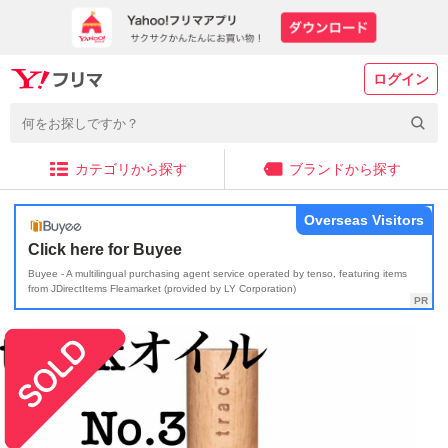
ログイン
カテゴリから探す
ブランドから探す
Overseas Visitors
Click here for Buyee
Buyee - A multilingual purchasing agent service operated by tenso, featuring items
from JDirectItems Fleamarket (provided by LY Corporation)