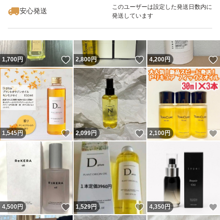
このユーザーは設定した発送日数内に
安心発送
発送しています
いいね！
いいね！
1,700
円
2,800
円
4,200
円
いいね！
いいね！
1,545
円
2,099
円
2,100
円
いいね！
いいね！
4,500
円
1,529
円
4,350
円