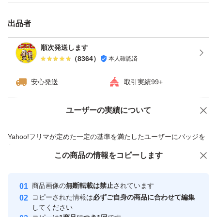
出品者
順次発送します
（
8364
）
本人確認済
安心発送
取引実績99+
ユーザーの実績について
価格の相談
商品への質問
商品への質問からの値下げ交渉、不適切なカテゴリ変更依頼は禁止です
Yahoo!フリマが定めた一定の基準を満たしたユーザーにバッジを
付与しています
この商品をみている人にオススメ
この商品の情報をコピーします
安心取引出品者
Yahoo!フリマの基準をクリアした安
安心取引出品者
商品画像の
無断転載は禁止
されています
心・安全なユーザーです
コピーされた情報は
必ずご自身の商品に合わせて編集
取引実績
してください