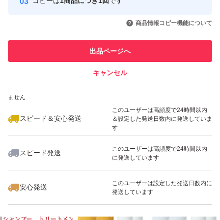
コピーは
1商品につき1回
です
このユーザーはYahoo!フリマの取
取引実績◯+
いいね！
いいね！
1,500
円
4,200
円
4,200
円
引を完了させた実績があります
商品情報コピー機能について
最大10%対象
このユーザーは他フリマサービス
他フリマ実績◯+
出品ページへ
での取引実績があります
キャンセル
スピード&安心発送
いいね！
いいね！
7,190
※このバッジは実績に基づく表示であり、発送を保証しているものではあり
円
7,190
円
6,500
円
ません
最大10%対象
このユーザーは高頻度で24時間以内
スピード＆安心発送
＆設定した発送日数内に発送していま
す
このユーザーは高頻度で24時間以内
スピード発送
に発送しています
いいね！
いいね！
7,199
円
7,800
円
7,190
円
最大10%対象
このユーザーは設定した発送日数内に
安心発送
発送しています