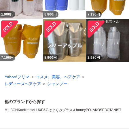
1,900
円
8,800
円
7,190
円
7,190
円
8,900
円
2,980
円
Yahoo!フリマ
コスメ、美容、ヘアケア
レディースヘアケア
シャンプー
他のブランドから探す
MILBON
Kao
Kracie
LUX
P&G
はぐくみプラス
＆honey
POLA
KOSE
BOTANIST