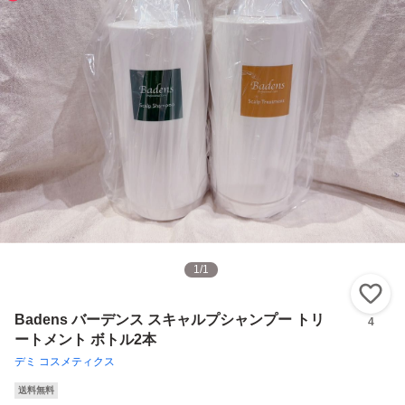
1
/
1
い
Badens バーデンス スキャルプシャンプー トリ
4
ートメント ボトル2本
デミ コスメティクス
送料無料