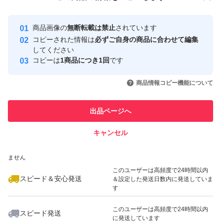
安心取引出品者
最大10%対象
最大10%対象
Yahoo!フリマの基準をクリアした安
安心取引出品者
商品画像の
無断転載は禁止
されています
心・安全なユーザーです
コピーされた情報は
必ずご自身の商品に合わせて編集
取引実績
してください
コピーは
1商品につき1回
です
このユーザーはYahoo!フリマの取
取引実績◯+
いいね！
いいね！
1,200
円
1,200
円
1,200
円
引を完了させた実績があります
商品情報コピー機能について
最大10%対象
最大10%対象
最大10%対象
このユーザーは他フリマサービス
他フリマ実績◯+
出品ページへ
での取引実績があります
キャンセル
スピード&安心発送
いいね！
いいね！
1,380
※このバッジは実績に基づく表示であり、発送を保証しているものではあり
円
1,200
円
2,000
円
ません
最大10%対象
このユーザーは高頻度で24時間以内
スピード＆安心発送
＆設定した発送日数内に発送していま
す
このユーザーは高頻度で24時間以内
スピード発送
に発送しています