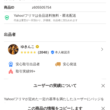
商品ID
z605505754
Yahoo!フリマは全品送料無料・匿名配送
代金は運営が一旦預かり、評価後、出品者に支払われます
出品者
ゆきんこ
（
2040
）
本人確認済
安心取引出品者
安心発送
取引実績99+
ユーザーの実績について
価格の相談
商品への質問
商品への質問からの値下げ交渉、不適切なカテゴリ変更依頼は禁止です
Yahoo!フリマが定めた一定の基準を満たしたユーザーにバッジを
付与しています
この商品をみている人にオススメ
この商品の情報をコピーします