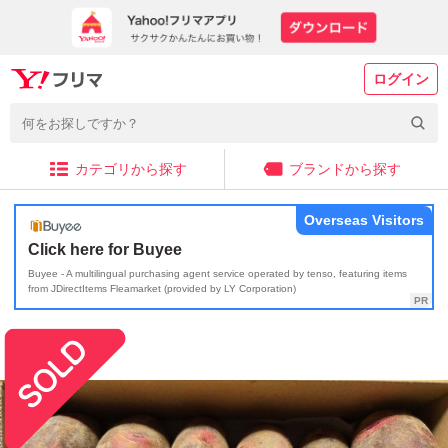
ログイン
カテゴリから探す
ブランドから探す
Overseas Visitors
Click here for Buyee
Buyee - A multilingual purchasing agent service operated by tenso, featuring items
from JDirectItems Fleamarket (provided by LY Corporation)