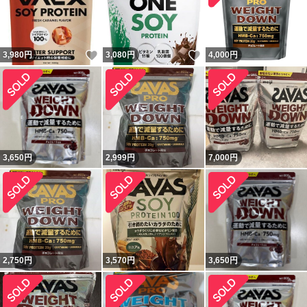
いいね！
いいね！
3,980
円
3,080
円
4,000
円
3,650
円
2,999
円
7,000
円
2,750
円
3,570
円
3,650
円