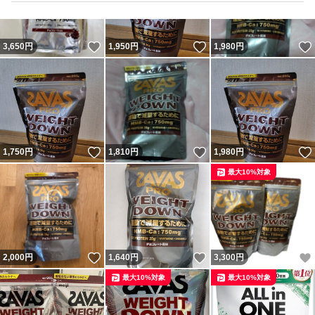
記す場合がございます。
※フリマサイト内規約遵守を心掛けて運用しております。
いいね！
いいね！
3,650
円
1,950
円
1,980
円
いいね！
いいね！
1,750
円
1,810
円
1,980
円
最大10%対象
いいね！
いいね！
2,000
円
1,640
円
3,300
円
最大10%対象
最大10%対象