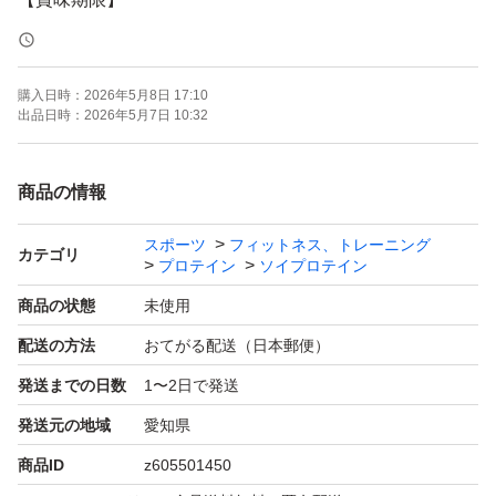
２０２７年６月
購入日時：
2026年5月8日 17:10
■発送方法
出品日時：
2026年5月7日 10:32
ゆうパケットポスト
※送料を抑えるために簡易包装による発送となります。
商品の情報
スポーツ
フィットネス、トレーニング
【商品概要】
カテゴリ
プロテイン
ソイプロテイン
・「ザバス プロ ウエイトダウン」は、大豆プロテインと
商品の状態
未使用
カラダづくりに必要なビタミン、ミネラルに加えて、HM
配送の方法
おてがる配送（日本郵便）
B-Caを独自配合した粉末プロテイン。溶けやすさにこだ
発送までの日数
1〜2日で発送
わった当社独自の配合と造粒技術を活用しているので、サ
ッと溶かせておいしく飲むことができます。
発送元の地域
愛知県
商品ID
z605501450
・たんぱく原料として大豆プロテインを100%使用。明治