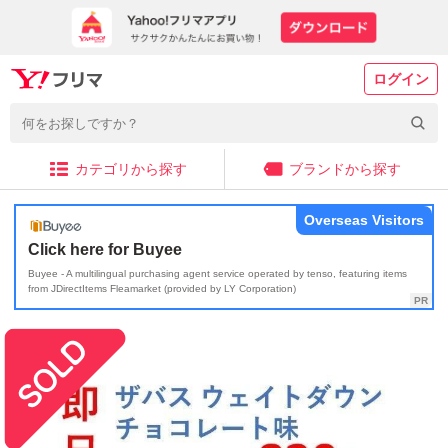
ログイン
カテゴリから探す
ブランドから探す
Overseas Visitors
Click here for Buyee
Buyee - A multilingual purchasing agent service operated by tenso, featuring items
from JDirectItems Fleamarket (provided by LY Corporation)