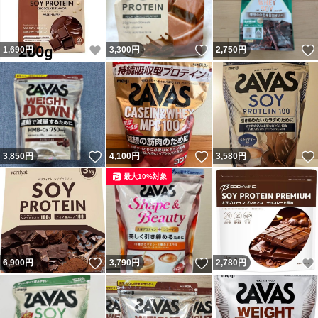
いいね！
いいね！
1,690
円
3,300
円
2,750
円
いいね！
いいね！
3,850
円
4,100
円
3,580
円
最大10%対象
いいね！
いいね！
6,900
円
3,790
円
2,780
円