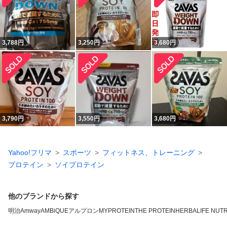
3,788
円
3,250
円
3,680
円
3,790
円
3,550
円
3,680
円
Yahoo!フリマ
スポーツ
フィットネス、トレーニング
プロテイン
ソイプロテイン
他のブランドから探す
明治
Amway
AMBiQUE
アルプロン
MYPROTEIN
THE PROTEIN
HERBALIFE NUTR