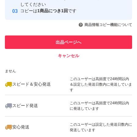
取引実績
してください
イアシン、V.A、V.D、V.B12、（一部に乳成分・大豆を含
コピーは
1商品につき1回
です
このユーザーはYahoo!フリマの取
取引実績◯+
む）
いいね！
いいね！
3,650
円
3,650
円
3,650
円
引を完了させた実績があります
商品情報コピー機能について
このユーザーは他フリマサービス
【出品者よりお客様へ】
他フリマ実績◯+
出品ページへ
での取引実績があります
※可能な限り、24時間以内の発送対応を心がけておりま
キャンセル
スピード&安心発送
す。
いいね！
いいね！
3,880
※このバッジは実績に基づく表示であり、発送を保証しているものではあり
円
3,650
円
1,750
円
※賞味期限、使用期限のある出品に関しましては、在庫状
ません
最大10%対象
況に応じて記載日より新しい物をお送りする場合がござい
このユーザーは高頻度で24時間以内
スピード＆安心発送
＆設定した発送日数内に発送していま
ます。
す
※出品物の複数まとめ買いや他出品物とのおまとめ出品
このユーザーは高頻度で24時間以内
スピード発送
は、お気軽にお問い合わせください。
に発送しています
いいね！
いいね！
1,880
円
3,150
円
3,750
円
※ご購入前に、商品、発送方法等の再確認をお願い申し上
このユーザーは設定した発送日数内に
げます。
安心発送
発送しています
※此方より発送した際の証明の為、梱包材の一部に目印を