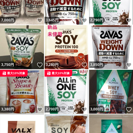
いいね！
いいね！
7,000
円
3,645
円
2,790
円
いいね！
いいね！
3,750
円
3,280
円
3,850
円
最大10%対象
最大10%対象
いいね！
いいね！
3,380
円
2,700
円
3,000
円