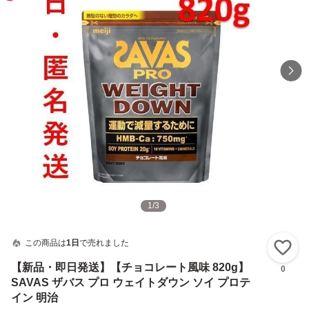
1
/
3
この商品は
1日
で売れました
い
【新品・即日発送】【チョコレート風味 820g】
0
SAVAS ザバス プロ ウェイトダウン ソイ プロテ
イン 明治