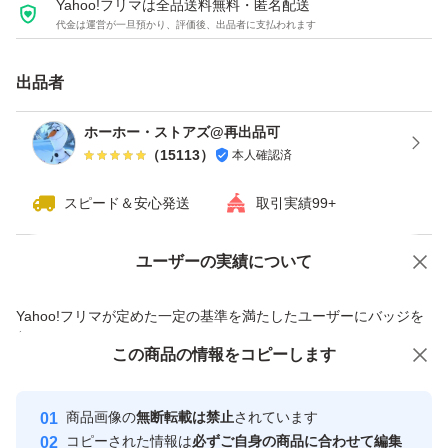
Yahoo!フリマは全品送料無料・匿名配送
代金は運営が一旦預かり、評価後、出品者に支払われます
が実施したアスリートの食事調査結果に基づき、アスリー
トのカラダづくりに必要とされるビタミンとミネラルを独
出品者
自に設計して配合しています。
溶けやすさにこだわった当社独自の配合と造粒技術を活用
ホーホー・ストアズ@再出品可
（
15113
）
本人確認済
しているので、サッと溶かせておいしく飲むことができま
す。
スピード＆安心発送
取引実績99+
・【原材料名】脱脂大豆たんぱく（国内製造）、カルシウ
ユーザーの実績について
価格の相談
商品への質問
ム ビス-3-ヒドロキシ-3-メチルブチレートモノハイドレ
商品への質問からの値下げ交渉、不適切なカテゴリ変更依頼は禁止です
Yahoo!フリマが定めた一定の基準を満たしたユーザーにバッジを
ート（HMBカルシウム）、ココアパウダー、食塩、植物
付与しています
油脂/炭酸Ca、香料、増粘剤（プルラン）、乳化剤、甘味
この商品をみている人にオススメ
この商品の情報をコピーします
安心取引出品者
料（アスパルテーム・L-フェニルアラニン化合物、スクラ
最大10%対象
最大10%対象
Yahoo!フリマの基準をクリアした安
安心取引出品者
ロース、アセスルファムK）、炭酸Mg、V.C、ピロリン酸
商品画像の
無断転載は禁止
されています
心・安全なユーザーです
コピーされた情報は
必ずご自身の商品に合わせて編集
第二鉄、V.E、V.B2、V.B6、パントテン酸Ca、V.B1、ナ