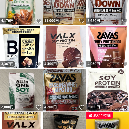
いいね！
いいね！
4,179
円
11,000
円
3,680
円
いいね！
いいね！
3,367
円
4,400
円
4,050
円
いいね！
いいね！
2,800
円
4,200
円
6,700
円
最大10%対象