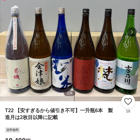
1
/
4
い
T22 【安すぎるから値引き不可】一升瓶6本 製
10
造月は2枚目以降に記載
送料無料