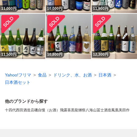
11,000
円
10,000
円
11,900
円
11,500
円
10,800
円
12,300
円
Yahoo!フリマ
食品
ドリンク、水、お酒
日本酒
日本酒セット
他のブランドから探す
十四代
西田酒造店
磯自慢（お酒）
飛露喜
黒龍
獺祭
八海山
冨士酒造
鳳凰美田
作