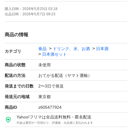
購入日時：
2026年5月25日 03:18
【お願い】
出品日時：
2026年5月7日 09:23
・・Yahoo!フリマの仕様につきクール便での発送は行な
っておりません。ご了承ください。
商品の情報
・20歳未満の方には販売しません。
食品
ドリンク、水、お酒
日本酒
・段ボールでの発送中に割れてしまう事があったため、お
カテゴリ
日本酒セット
酒用のP箱で発送しております！
商品の状態
未使用
・段ボールご希望の際は購入後にメッセージでご連絡くだ
配送の方法
おてがる配送（ヤマト運輸）
さい。
発送までの日数
2〜3日で発送
・配達日時のご希望がある方も購入後のメッセージでご連
絡ください。
発送元の地域
東京都
・日曜日、月曜日は発送をお休みさせて頂く場合がござい
商品ID
z605477924
ますが、ご了承下さい。
Yahoo!フリマは全品送料無料・匿名配送
代金は運営が一旦預かり、評価後、出品者に支払われます
・ダンボールは破損しやすい為プラスチック箱を推奨しま