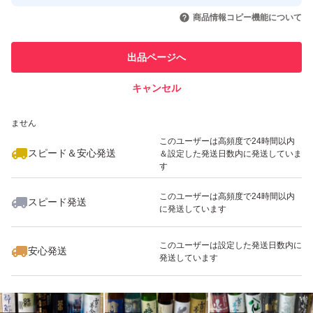
取引実績◯+
いいね！
いいね！
12,000
円
12,000
円
11,500
円
引を完了させた実績があります
商品情報コピー機能について
最大10%対象
最大10%対象
最大10%対象
このユーザーは他フリマサービス
他フリマ実績◯+
出品ページへ
での取引実績があります
キャンセル
スピード&安心発送
いいね！
いいね！
11,500
※このバッジは実績に基づく表示であり、発送を保証しているものではあり
円
11,500
円
11,500
円
ません
最大10%対象
最大10%対象
最大10%対象
このユーザーは高頻度で24時間以内
スピード＆安心発送
＆設定した発送日数内に発送していま
す
このユーザーは高頻度で24時間以内
スピード発送
に発送しています
いいね！
いいね！
12,000
円
11,500
円
13,500
円
最大10%対象
最大10%対象
このユーザーは設定した発送日数内に
安心発送
発送しています