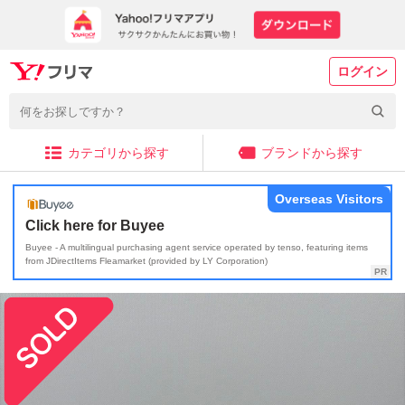
ログイン
カテゴリから探す
ブランドから探す
Overseas Visitors
Click here for Buyee
Buyee - A multilingual purchasing agent service operated by tenso, featuring items
from JDirectItems Fleamarket (provided by LY Corporation)