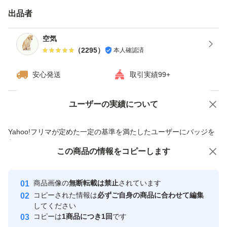
す。※四合瓶はサイズの都合上ダンボールでの発送がメイ
出品者
ンとなります。
空気
（
2295
）
本人確認済
------------検索用------------
獺祭、十四代、黒龍、而今、鍋島、勝駒、花邑、花陽浴、
安心発送
取引実績99+
新政、飛露喜、田酒、東洋美人、写楽、No6、鳳凰美田、
久保田、作、澤屋まつもと、大吟醸、純米大吟醸、日本
ユーザーの実績について
価格の相談
商品への質問
酒、亜麻猫、陽乃鳥、天蛙、プレミア酒、日本酒、山本、
商品への質問からの値下げ交渉、不適切なカテゴリ変更依頼は禁止です
Yahoo!フリマが定めた一定の基準を満たしたユーザーにバッジを
冩楽、飛露喜、十四代、磯自慢
付与しています
くどき上手、澤屋まつもと、花陽浴、勝駒、九平次、久保
この商品をみている人にオススメ
この商品の情報をコピーします
安心取引出品者
田、山田錦、白鶴錦、居酒屋
最大10%対象
最大10%対象
最大10%対象
Yahoo!フリマの基準をクリアした安
安心取引出品者
商品画像の
無断転載は禁止
されています
心・安全なユーザーです
コピーされた情報は
必ずご自身の商品に合わせて編集
取引実績
してください
コピーは
1商品につき1回
です
このユーザーはYahoo!フリマの取