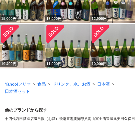
15,000
円
13,000
円
12,900
円
19,400
円
11,000
円
10,000
円
Yahoo!フリマ
食品
ドリンク、水、お酒
日本酒
日本酒セット
他のブランドから探す
十四代
西田酒造店
磯自慢（お酒）
飛露喜
黒龍
獺祭
八海山
冨士酒造
鳳凰美田
久保田