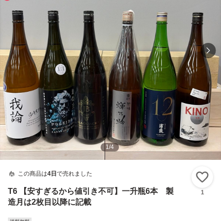
1
/
4
この商品は
4日
で売れました
い
T6 【安すぎるから値引き不可】一升瓶6本 製
1
造月は2枚目以降に記載