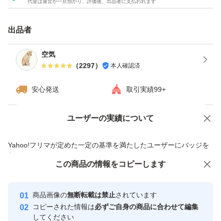
代金は運営が一旦預かり、評価後、出品者に支払われます
・ダンボールは破損しやすい為プラスチック箱を推奨しま
す。※四合瓶はサイズの都合上ダンボールでの発送がメイ
出品者
ンとなります。
空気
（
2297
）
本人確認済
------------検索用------------
獺祭、十四代、黒龍、而今、鍋島、勝駒、花邑、花陽浴、
安心発送
取引実績99+
新政、飛露喜、田酒、東洋美人、写楽、No6、鳳凰美田、
久保田、作、澤屋まつもと、大吟醸、純米大吟醸、日本
ユーザーの実績について
価格の相談
商品への質問
酒、亜麻猫、陽乃鳥、天蛙、プレミア酒、日本酒、山本、
商品への質問からの値下げ交渉、不適切なカテゴリ変更依頼は禁止です
Yahoo!フリマが定めた一定の基準を満たしたユーザーにバッジを
冩楽、飛露喜、十四代、磯自慢
付与しています
くどき上手、澤屋まつもと、花陽浴、勝駒、九平次、久保
この商品をみている人にオススメ
この商品の情報をコピーします
安心取引出品者
田、山田錦、白鶴錦、居酒屋
最大10%対象
最大10%対象
最大10%対象
Yahoo!フリマの基準をクリアした安
安心取引出品者
商品画像の
無断転載は禁止
されています
心・安全なユーザーです
コピーされた情報は
必ずご自身の商品に合わせて編集
取引実績
してください