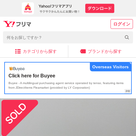
ログイン
カテゴリから探す
ブランドから探す
Overseas Visitors
Click here for Buyee
Buyee - A multilingual purchasing agent service operated by tenso, featuring items
from JDirectItems Fleamarket (provided by LY Corporation)