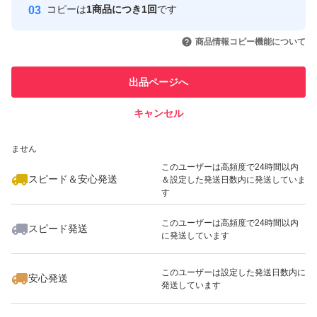
コピーは
1商品につき1回
です
このユーザーはYahoo!フリマの取
取引実績◯+
いいね！
いいね！
11,500
円
13,500
円
11,500
円
引を完了させた実績があります
商品情報コピー機能について
最大10%対象
最大10%対象
最大10%対象
このユーザーは他フリマサービス
他フリマ実績◯+
出品ページへ
での取引実績があります
キャンセル
スピード&安心発送
いいね！
いいね！
11,500
※このバッジは実績に基づく表示であり、発送を保証しているものではあり
円
15,000
円
11,500
円
ません
最大10%対象
最大10%対象
最大10%対象
このユーザーは高頻度で24時間以内
スピード＆安心発送
＆設定した発送日数内に発送していま
す
このユーザーは高頻度で24時間以内
スピード発送
に発送しています
いいね！
いいね！
11,500
円
15,000
円
13,000
円
最大10%対象
最大10%対象
最大10%対象
このユーザーは設定した発送日数内に
安心発送
発送しています