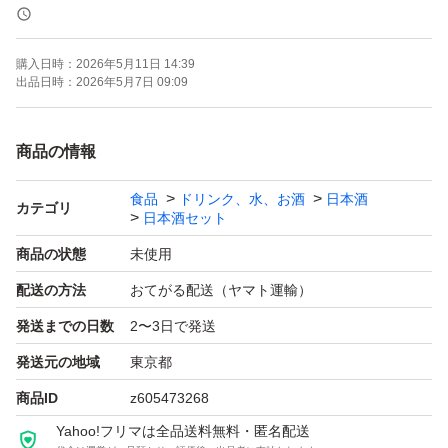
よろしくお願いします！！
購入日時：
2026年5月11日 14:39
【お願い】
出品日時：
2026年5月7日 09:09
・・Yahoo!フリマの仕様につきクール便での発送は行な
っておりません。ご了承ください。？
商品の情報
・20歳未満の方には販売しません。
食品
ドリンク、水、お酒
日本酒
・段ボールでの発送中に割れてしまう事があったため、お
カテゴリ
日本酒セット
酒用のP箱で発送しております！
商品の状態
未使用
・段ボールご希望の際は購入後にメッセージでご連絡くだ
配送の方法
おてがる配送（ヤマト運輸）
さい。
発送までの日数
2〜3日で発送
・配達日時のご希望がある方も購入後のメッセージでご連
絡ください。
発送元の地域
東京都
・日曜日、月曜日は発送をお休みさせて頂く場合がござい
商品ID
z605473268
ますが、ご了承下さい。
Yahoo!フリマは全品送料無料・匿名配送