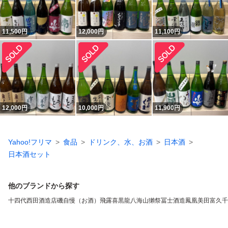
11,500
円
12,000
円
11,100
円
12,000
円
10,000
円
11,900
円
Yahoo!フリマ
食品
ドリンク、水、お酒
日本酒
日本酒セット
他のブランドから探す
十四代
西田酒造店
磯自慢（お酒）
飛露喜
黒龍
八海山
獺祭
冨士酒造
鳳凰美田
富久千