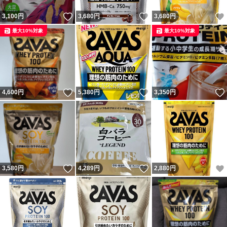
いいね！
いいね！
3,100
円
3,680
円
3,680
円
最大10%対象
最大10%対象
いいね！
いいね！
4,600
円
5,380
円
3,350
円
いいね！
いいね！
3,580
円
4,289
円
2,880
円