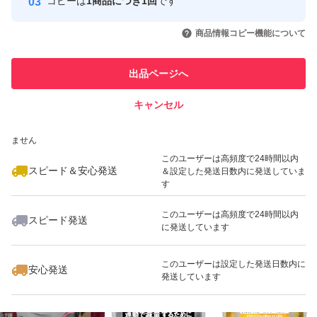
コピーは
1商品につき1回
です
このユーザーはYahoo!フリマの取
取引実績◯+
いいね！
いいね！
3,380
円
3,580
円
3,580
円
引を完了させた実績があります
商品情報コピー機能について
最大10%対象
最大10%対象
このユーザーは他フリマサービス
他フリマ実績◯+
出品ページへ
での取引実績があります
キャンセル
スピード&安心発送
いいね！
いいね！
4,749
※このバッジは実績に基づく表示であり、発送を保証しているものではあり
円
3,000
円
4,780
円
ません
最大10%対象
最大10%対象
このユーザーは高頻度で24時間以内
スピード＆安心発送
＆設定した発送日数内に発送していま
す
このユーザーは高頻度で24時間以内
スピード発送
に発送しています
いいね！
いいね！
3,999
円
9,480
円
3,680
円
最大10%対象
最大10%対象
このユーザーは設定した発送日数内に
安心発送
発送しています