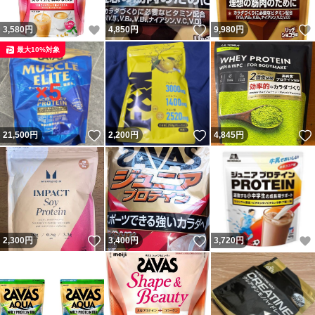
いいね！
いいね！
3,580
円
4,850
円
9,980
円
最大10%対象
いいね！
いいね！
21,500
円
2,200
円
4,845
円
いいね！
いいね！
2,300
円
3,400
円
3,720
円