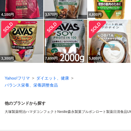
4,100
円
3,570
円
4,800
円
3,300
円
7,699
円
5,800
円
Yahoo!フリマ
ダイエット、健康
バランス栄養、栄養調整食品
他のブランドから探す
大塚製薬
明治
ハマダコンフェクト
Nestle
森永製菓
ブルボン
ロート製薬
日清食品
U