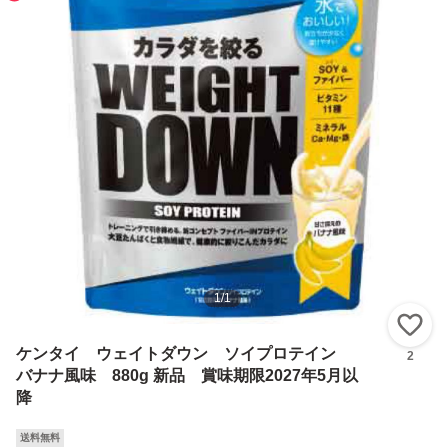
1
/
1
い
ケンタイ ウェイトダウン ソイプロテイン
2
バナナ風味 880g 新品 賞味期限2027年5月以
降
送料無料