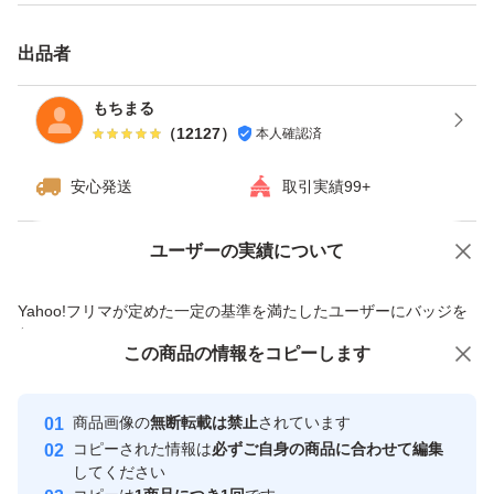
出品者
もちまる
（
12127
）
本人確認済
安心発送
取引実績99+
ユーザーの実績について
価格の相談
商品への質問
商品への質問からの値下げ交渉、不適切なカテゴリ変更依頼は禁止です
Yahoo!フリマが定めた一定の基準を満たしたユーザーにバッジを
付与しています
この商品をみている人にオススメ
この商品の情報をコピーします
安心取引出品者
最大10%対象
Yahoo!フリマの基準をクリアした安
安心取引出品者
商品画像の
無断転載は禁止
されています
心・安全なユーザーです
コピーされた情報は
必ずご自身の商品に合わせて編集
取引実績
してください