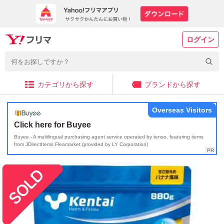
ログイン
カテゴリから探す
ブランドから探す
Overseas Visitors
Click here for Buyee
Buyee - A multilingual purchasing agent service operated by tenso, featuring items
from JDirectItems Fleamarket (provided by LY Corporation)