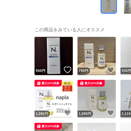
この商品をみている人にオススメ
いいね！
いいね
550
円
750
円
550
最大10%対象
最大10%対象
いいね！
いいね
1,090
円
1,090
円
1,110
最大10%対象