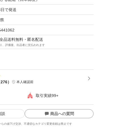
3日で発送
県
5441062
マは全品送料無料・匿名配送
り、評価後、出品者に支払われます
（
276
）
本人確認前
取引実績99+
相談
商品への質問
からの値下げ交渉、不適切なカテゴリ変更依頼は禁止です