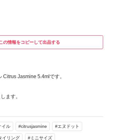
この情報をコピーして出品する
trus Jasmine 5.4mlです。
たします。
オイル
#
citrusjasmine
#
エヌドット
タイリング
#
ミニサイズ