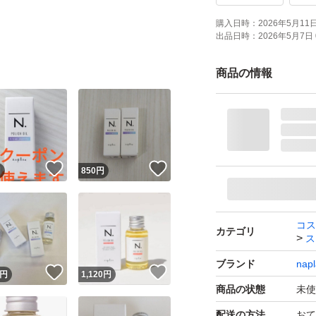
購入日時：
2026年5月11日 
出品日時：
2026年5月7日 
商品の情報
！
いいね！
いいね！
円
850
円
コス
カテゴリ
ス
ブランド
napl
！
いいね！
いいね！
円
1,120
円
商品の状態
未使
配送の方法
おて