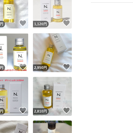
！
いいね！
いいね！
円
1,120
円
ユーザーの実績について
！
いいね！
いいね！
円
2,950
円
o!フリマが定めた一定の基準を満たしたユーザーにバッジを付与しています
出品者
この商品の情報をコピーします
取引出品者
Yahoo!フリマの基準をクリアした安心・安全なユーザーです
！
いいね！
いいね！
商品画像の
無断転載は禁止
されています
円
2,810
円
コピーされた情報は
必ずご自身の商品に合わせて編集
してください
コピーは
1商品につき1回
です
実績◯+
このユーザーはYahoo!フリマの取引を完了させた実績があり