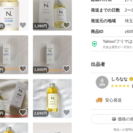
発送までの日数
2〜
発送元の地域
埼玉
！
いいね！
いいね！
円
1,390
円
商品ID
z60
Yahoo!フリ
代金は運営が一旦預か
出品者
！
いいね！
いいね！
円
1,000
円
しろなな
安心発送
！
いいね！
いいね！
円
2,690
円
価格の
商品への質問