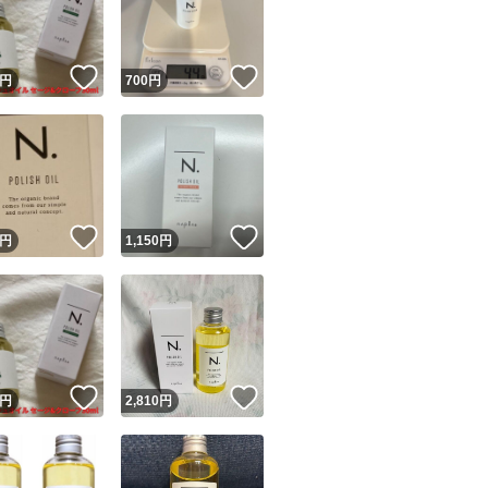
商品情報コピー機
リマ実績◯+
このユーザーは他フリマサービスでの取引実績があります
！
いいね！
いいね！
円
700
円
出品ページへ
&安心発送
キャンセル
ジは実績に基づく表示であり、発送を保証しているものではありません
このユーザーは高頻度で24時間以内＆設定した発送日数内に
ード＆安心発送
ます
！
いいね！
いいね！
円
1,150
円
ード発送
このユーザーは高頻度で24時間以内に発送しています
発送
このユーザーは設定した発送日数内に発送しています
！
いいね！
いいね！
円
2,810
円