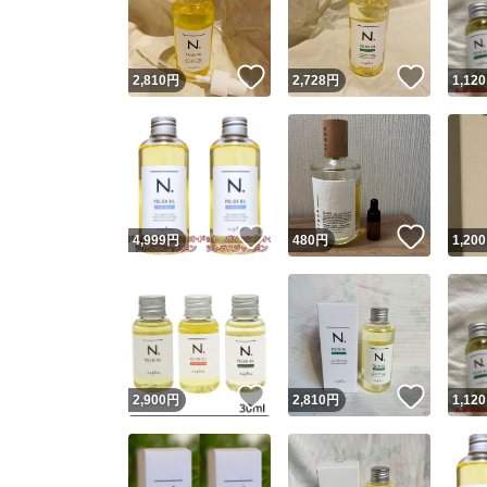
他フ
いいね！
いいね
2,810
円
2,728
円
1,120
スピード
※このバッ
スピ
いいね！
いいね
4,999
円
480
円
1,200
スピ
安心
いいね！
いいね
2,900
円
2,810
円
1,120