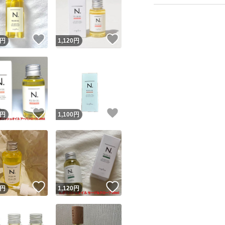
！
いいね！
いいね！
円
1,120
円
ユーザーの実績について
！
いいね！
いいね！
円
1,100
円
o!フリマが定めた一定の基準を満たしたユーザーにバッジを付与しています
出品者
この商品の情報をコピーします
取引出品者
Yahoo!フリマの基準をクリアした安心・安全なユーザーです
！
いいね！
いいね！
商品画像の
無断転載は禁止
されています
円
1,120
円
コピーされた情報は
必ずご自身の商品に合わせて編集
してください
コピーは
1商品につき1回
です
実績◯+
このユーザーはYahoo!フリマの取引を完了させた実績があり