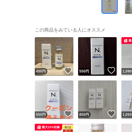
この商品をみている人にオススメ
最
いいね！
いいね
450
円
550
円
1,090
いいね！
いいね
550
円
850
円
1,050
最大10%対象