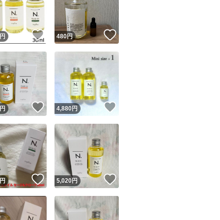
商品情報コピー機
リマ実績◯+
このユーザーは他フリマサービスでの取引実績があります
！
いいね！
いいね！
円
480
円
出品ページへ
&安心発送
キャンセル
ジは実績に基づく表示であり、発送を保証しているものではありません
このユーザーは高頻度で24時間以内＆設定した発送日数内に
ード＆安心発送
ます
！
いいね！
いいね！
円
4,880
円
ード発送
このユーザーは高頻度で24時間以内に発送しています
発送
このユーザーは設定した発送日数内に発送しています
！
いいね！
いいね！
円
5,020
円