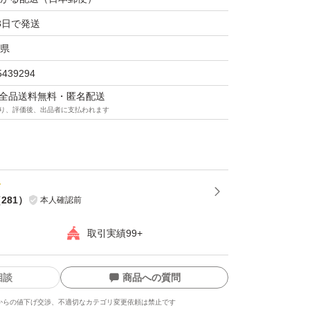
3日で発送
県
5439294
マは全品送料無料・匿名配送
り、評価後、出品者に支払われます
（
281
）
本人確認前
取引実績99+
相談
商品への質問
からの値下げ交渉、不適切なカテゴリ変更依頼は禁止です