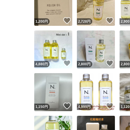
他フ
いいね！
いいね
1,200
円
2,728
円
2,900
スピード
※このバッ
スピ
いいね！
いいね
4,880
円
2,800
円
2,800
スピ
安心
いいね！
いいね
1,150
円
4,999
円
1,120