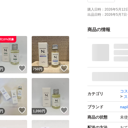
購入日時：
2026年5月12日 
出品日時：
2026年5月7日 
商品の情報
大10%対象
！
いいね！
いいね！
円
750
円
コス
カテゴリ
ス
ブランド
napl
！
いいね！
いいね！
円
1,090
円
商品の状態
未使
配送の方法
おて