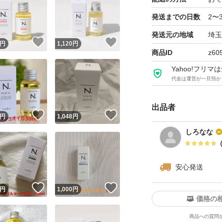
発送までの日数
2〜
発送元の地域
埼玉
！
いいね！
いいね！
円
1,120
円
商品ID
z60
Yahoo!フリ
代金は運営が一旦預か
出品者
！
いいね！
いいね！
円
1,048
円
しろなな
安心発送
！
いいね！
いいね！
円
1,000
円
価格の
商品への質問