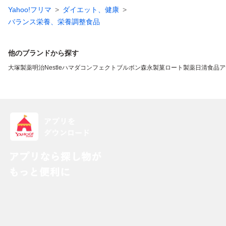
Yahoo!フリマ
ダイエット、健康
バランス栄養、栄養調整食品
他のブランドから探す
大塚製薬
明治
Nestle
ハマダコンフェクト
ブルボン
森永製菓
ロート製薬
日清食品
ア