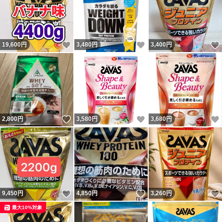
いいね！
いいね！
19,600
円
3,480
円
3,400
円
いいね！
いいね！
2,800
円
3,580
円
3,680
円
いいね！
いいね！
9,450
円
4,850
円
3,260
円
最大10%対象