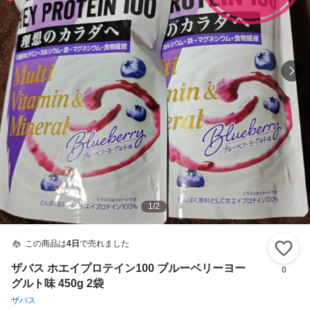
1
/
2
この商品は
4日
で売れました
い
ザバス ホエイプロテイン100 ブルーベリーヨー
0
グルト味 450g 2袋
ザバス