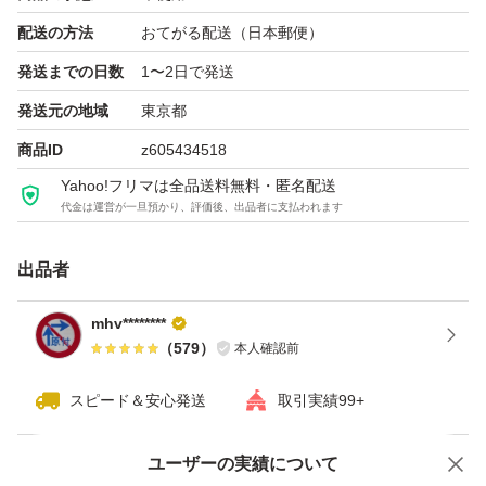
配送の方法
おてがる配送（日本郵便）
発送までの日数
1〜2日で発送
発送元の地域
東京都
商品ID
z605434518
Yahoo!フリマは全品送料無料・匿名配送
代金は運営が一旦預かり、評価後、出品者に支払われます
出品者
mhv********
（
579
）
本人確認前
スピード＆安心発送
取引実績99+
ユーザーの実績について
価格の相談
商品への質問