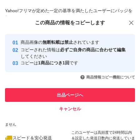
商品への質問からの値下げ交渉、不適切なカテゴリ変更依頼は禁止です
Yahoo!フリマが定めた一定の基準を満たしたユーザーにバッジを
付与しています
この商品をみている人にオススメ
この商品の情報をコピーします
安心取引出品者
最大10%対象
最大10%対象
Yahoo!フリマの基準をクリアした安
安心取引出品者
商品画像の
無断転載は禁止
されています
心・安全なユーザーです
コピーされた情報は
必ずご自身の商品に合わせて編集
取引実績
してください
コピーは
1商品につき1回
です
このユーザーはYahoo!フリマの取
取引実績◯+
いいね！
いいね！
4,300
円
3,780
円
3,999
円
引を完了させた実績があります
商品情報コピー機能について
最大10%対象
最大10%対象
このユーザーは他フリマサービス
他フリマ実績◯+
出品ページへ
での取引実績があります
キャンセル
スピード&安心発送
いいね！
いいね！
3,580
※このバッジは実績に基づく表示であり、発送を保証しているものではあり
円
4,749
円
3,580
円
ません
最大10%対象
このユーザーは高頻度で24時間以内
スピード＆安心発送
＆設定した発送日数内に発送していま