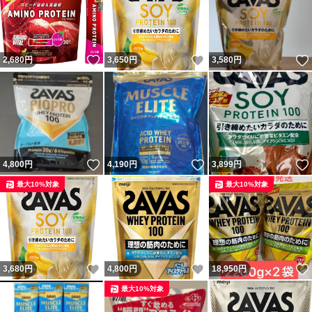
いいね！
いいね！
2,680
円
3,650
円
3,580
円
いいね！
いいね！
4,800
円
4,190
円
3,899
円
最大10%対象
最大10%対象
いいね！
いいね！
3,680
円
4,800
円
18,950
円
最大10%対象