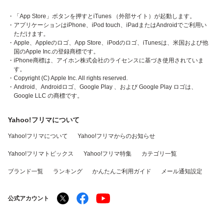
・「App Store」ボタンを押すとiTunes （外部サイト）が起動します。
・アプリケーションはiPhone、iPod touch、iPadまたはAndroidでご利用い
ただけます。
・Apple、Appleのロゴ、App Store、iPodのロゴ、iTunesは、米国および他
国のApple Inc.の登録商標です。
・iPhone商標は、アイホン株式会社のライセンスに基づき使用されていま
す。
・Copyright (C) Apple Inc. All rights reserved.
・Android、Androidロゴ、Google Play 、および Google Play ロゴは、
Google LLC の商標です。
Yahoo!フリマについて
Yahoo!フリマについて
Yahoo!フリマからのお知らせ
Yahoo!フリマトピックス
Yahoo!フリマ特集
カテゴリ一覧
ブランド一覧
ランキング
かんたんご利用ガイド
メール通知設定
公式アカウント