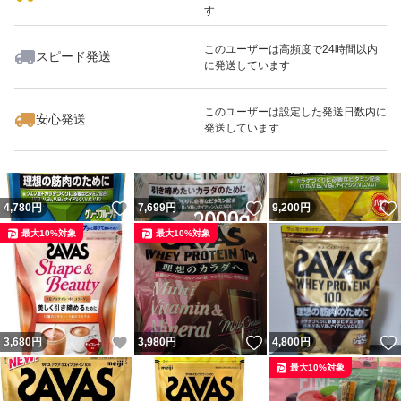
す
このユーザーは高頻度で24時間以内
スピード発送
に発送しています
いいね！
いいね！
9,480
円
3,980
円
4,600
円
最大10%対象
最大10%対象
このユーザーは設定した発送日数内に
安心発送
発送しています
いいね！
いいね！
4,780
円
7,699
円
9,200
円
最大10%対象
最大10%対象
いいね！
いいね！
3,680
円
3,980
円
4,800
円
最大10%対象