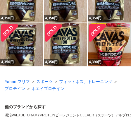
4,350
円
4,350
円
4,350
円
4,350
円
4,350
円
4,390
円
Yahoo!フリマ
スポーツ
フィットネス、トレーニング
プロテイン
ホエイプロテイン
他のブランドから探す
明治
VALX
ULTORA
MYPROTEIN
ビーレジェンド
CLEVER（スポーツ）
アルプロ