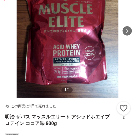
1
/
4
この商品は
1日
で売れました
い
明治 ザバス マッスルエリート アシッドホエイプ
2
ロテイン ココア味 900g