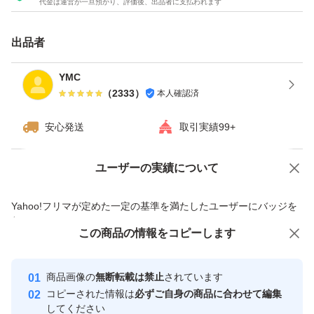
代金は運営が一旦預かり、評価後、出品者に支払われます
・賞味期限（写真をご確認ください）
・原材料：乳清たんぱく、ココア、植物油脂、ビタミン類
出品者
ほか（乳成分・大豆を含む）。
YMC
（
2333
）
本人確認済
【状態】
・新品／未開封
安心発送
取引実績99+
【発送】
ユーザーの実績について
価格の相談
商品への質問
・ゆうパケットポストで発送します。
商品への質問からの値下げ交渉、不適切なカテゴリ変更依頼は禁止です
Yahoo!フリマが定めた一定の基準を満たしたユーザーにバッジを
付与しています
【その他】
この商品をみている人にオススメ
この商品の情報をコピーします
安心取引出品者
・コメントなし即購入も大歓迎
最大10%対象
最大10%対象
最大10%対象
Yahoo!フリマの基準をクリアした安
安心取引出品者
商品画像の
無断転載は禁止
されています
心・安全なユーザーです
コピーされた情報は
必ずご自身の商品に合わせて編集
賞味期限2026.9
取引実績
してください