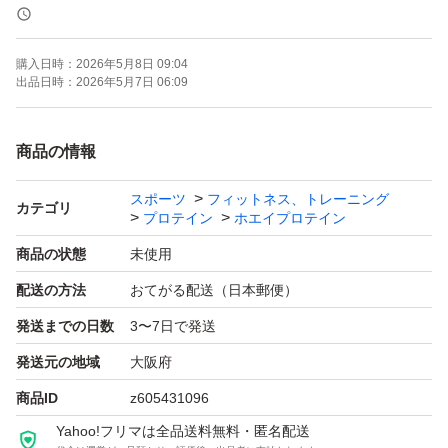
ザバス マッスルエリート アシッドホエイプロテイン ココ
ア味 900g
購入日時：
2026年5月8日 09:04
出品日時：
2026年5月7日 06:09
【概要】
・主原料：アシッドホエイ（乳清たんぱく）— ロイシン
商品の情報
含有に着目した独自配合。
スポーツ
フィットネス、トレーニング
・栄養（1食28g目安）：エネルギー105kcal／たんぱく質
カテゴリ
プロテイン
ホエイプロテイン
20.0g／脂質1.6g／炭水化物3.2g（糖質2.27g・食物繊維0.
商品の状態
未使用
531.33g）／食塩相当量0.290.79g／ナイアシン・B1・B
配送の方法
おてがる配送（日本郵便）
2・B6・C・D配合。
発送までの日数
3〜7日で発送
・品質指標：タンパク含量75％（無水物当たり）／アミ
ノ酸スコア100。
発送元の地域
大阪府
・飲み方：水または牛乳250mlに付属スプーン4杯（約28
商品ID
z605431096
g）を溶かすだけ。
Yahoo!フリマは全品送料無料・匿名配送