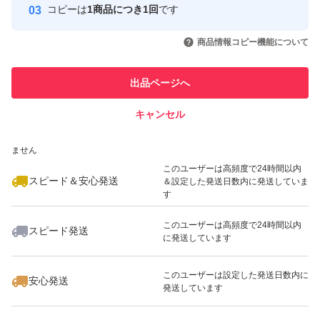
コピーは
1商品につき1回
です
このユーザーはYahoo!フリマの取
取引実績◯+
いいね！
いいね！
3,980
円
4,150
円
2,540
円
引を完了させた実績があります
商品情報コピー機能について
最大10%対象
このユーザーは他フリマサービス
他フリマ実績◯+
出品ページへ
での取引実績があります
キャンセル
スピード&安心発送
いいね！
いいね！
3,980
※このバッジは実績に基づく表示であり、発送を保証しているものではあり
円
4,900
円
4,300
円
ません
このユーザーは高頻度で24時間以内
スピード＆安心発送
＆設定した発送日数内に発送していま
す
このユーザーは高頻度で24時間以内
スピード発送
に発送しています
いいね！
いいね！
4,850
円
3,080
円
2,880
円
このユーザーは設定した発送日数内に
安心発送
発送しています