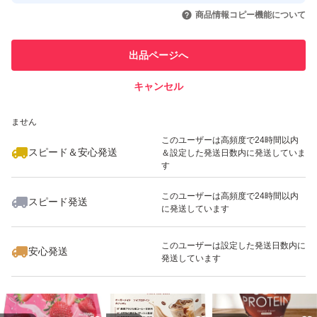
取引実績◯+
いいね！
いいね！
1,680
円
2,280
円
2,199
円
引を完了させた実績があります
商品情報コピー機能について
最大10%対象
このユーザーは他フリマサービス
他フリマ実績◯+
出品ページへ
での取引実績があります
キャンセル
スピード&安心発送
いいね！
いいね！
1,680
※このバッジは実績に基づく表示であり、発送を保証しているものではあり
円
2,280
円
2,500
円
ません
最大10%対象
このユーザーは高頻度で24時間以内
スピード＆安心発送
＆設定した発送日数内に発送していま
す
このユーザーは高頻度で24時間以内
スピード発送
に発送しています
いいね！
いいね！
1,599
円
2,280
円
2,199
円
このユーザーは設定した発送日数内に
安心発送
発送しています