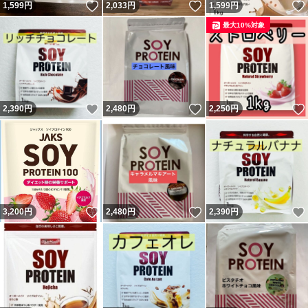
いいね！
いいね！
1,599
円
2,033
円
1,599
円
最大10%対象
いいね！
いいね！
2,390
円
2,480
円
2,250
円
いいね！
いいね！
3,200
円
2,480
円
2,390
円