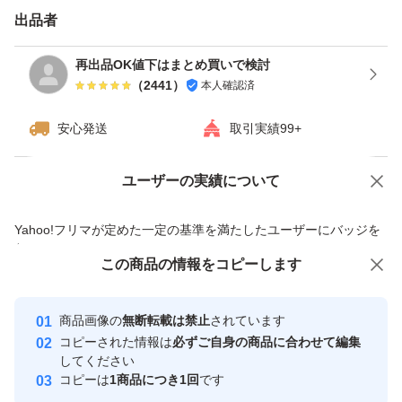
出品者
再出品OK値下はまとめ買いで検討
（
2441
）
本人確認済
安心発送
取引実績99+
ユーザーの実績について
価格の相談
商品への質問
商品への質問からの値下げ交渉、不適切なカテゴリ変更依頼は禁止です
Yahoo!フリマが定めた一定の基準を満たしたユーザーにバッジを
付与しています
この商品をみている人にオススメ
この商品の情報をコピーします
安心取引出品者
最大10%対象
最大10%対象
Yahoo!フリマの基準をクリアした安
安心取引出品者
商品画像の
無断転載は禁止
されています
心・安全なユーザーです
コピーされた情報は
必ずご自身の商品に合わせて編集
取引実績
してください
コピーは
1商品につき1回
です
このユーザーはYahoo!フリマの取