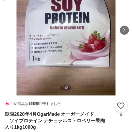
1
/
2
この商品は
19時間
で売れました
い
期限2028年4月OgarMade オーガーメイド
0
ソイプロテイン ナチュラルストロベリー果肉
入り1kg1000g