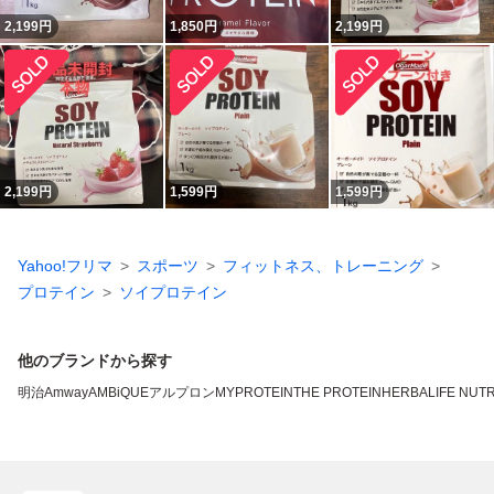
2,199
円
1,850
円
2,199
円
2,199
円
1,599
円
1,599
円
Yahoo!フリマ
スポーツ
フィットネス、トレーニング
プロテイン
ソイプロテイン
他のブランドから探す
明治
Amway
AMBiQUE
アルプロン
MYPROTEIN
THE PROTEIN
HERBALIFE NUTR