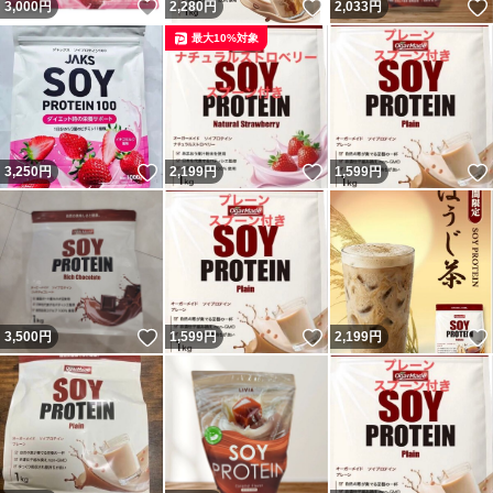
いいね！
いいね！
3,000
円
2,280
円
2,033
円
最大10%対象
いいね！
いいね！
3,250
円
2,199
円
1,599
円
いいね！
いいね！
3,500
円
1,599
円
2,199
円