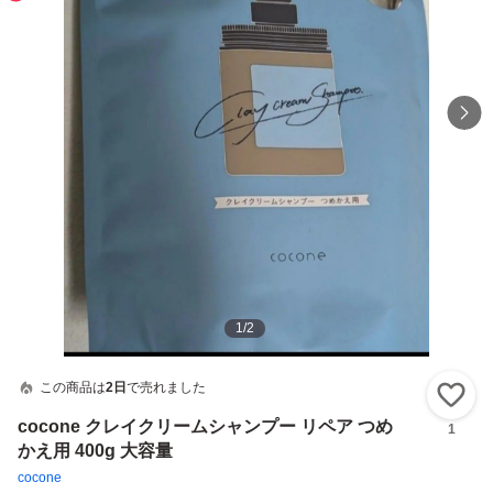
1
/
2
この商品は
2日
で売れました
い
cocone クレイクリームシャンプー リペア つめ
1
かえ用 400g 大容量
cocone