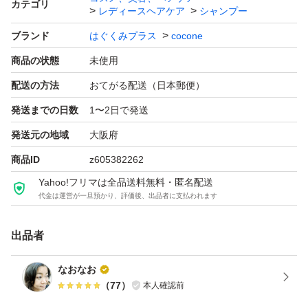
カテゴリ
レディースヘアケア
シャンプー
よろしくお願いいたします。
ブランド
はぐくみプラス
cocone
商品の状態
未使用
cocone クレイクリームシャンプー リペア 詰め替え 400g
ブランド：はぐくみプラス cocone
配送の方法
おてがる配送（日本郵便）
発送までの日数
1〜2日で発送
発送元の地域
大阪府
商品ID
z605382262
Yahoo!フリマは全品送料無料・匿名配送
代金は運営が一旦預かり、評価後、出品者に支払われます
出品者
なおなお
（
77
）
本人確認前