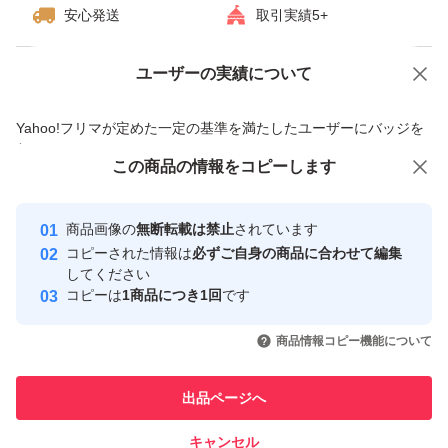
安心発送
取引実績5+
ユーザーの実績について
価格の相談
商品への質問
商品への質問からの値下げ交渉、不適切なカテゴリ変更依頼は禁止です
Yahoo!フリマが定めた一定の基準を満たしたユーザーにバッジを
付与しています
この商品をみている人にオススメ
この商品の情報をコピーします
安心取引出品者
最大10%対象
Yahoo!フリマの基準をクリアした安
安心取引出品者
商品画像の
無断転載は禁止
されています
心・安全なユーザーです
コピーされた情報は
必ずご自身の商品に合わせて編集
取引実績
してください
コピーは
1商品につき1回
です
このユーザーはYahoo!フリマの取
取引実績◯+
いいね！
いいね！
2,750
円
2,700
円
2,490
円
引を完了させた実績があります
商品情報コピー機能について
このユーザーは他フリマサービス
他フリマ実績◯+
出品ページへ
での取引実績があります
キャンセル
スピード&安心発送