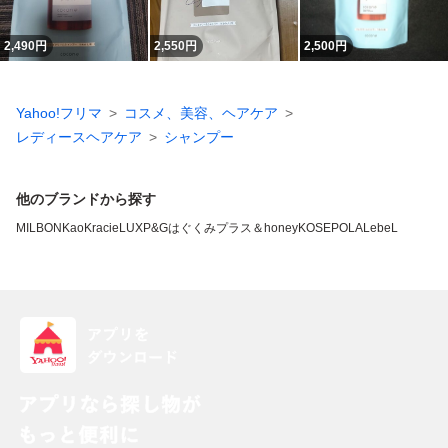
2,490
円
2,550
円
2,500
円
Yahoo!フリマ
コスメ、美容、ヘアケア
レディースヘアケア
シャンプー
他のブランドから探す
MILBON
Kao
Kracie
LUX
P&G
はぐくみプラス
＆honey
KOSE
POLA
LebeL