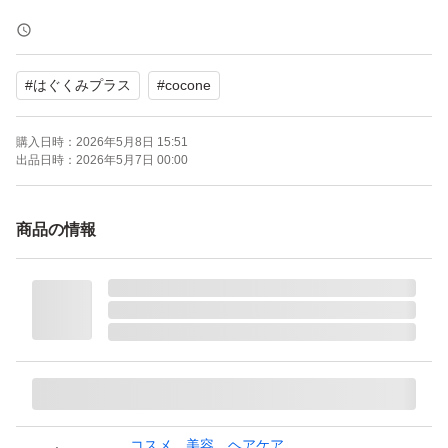
こちらは、ダメージ補修のシャンプーで使い心地はシャン
プーだけで、とゅるんとゅるんです。コシのない髪をして
#
はぐくみプラス
#
cocone
いましたが、ふんわり柔らかくなり大満足で使用していま
す。（あくまでも個人の感想です）
購入日時：
2026年5月8日 15:51
自宅保管のため、神経質な方はご遠慮ください。
出品日時：
2026年5月7日 00:00
どうぞよろしくお願いいたします。
商品の情報
【ブランド】cocone
【カテゴリ】シャンプー
【商品の状態】未使用
【カラー】ブルー系
【容量】400g
【タイプ】リペアタイプ
コスメ、美容、ヘアケア