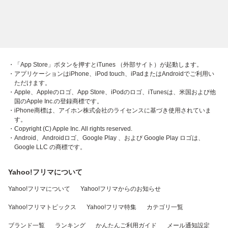
・「App Store」ボタンを押すとiTunes （外部サイト）が起動します。
・アプリケーションはiPhone、iPod touch、iPadまたはAndroidでご利用い
ただけます。
・Apple、Appleのロゴ、App Store、iPodのロゴ、iTunesは、米国および他
国のApple Inc.の登録商標です。
・iPhone商標は、アイホン株式会社のライセンスに基づき使用されていま
す。
・Copyright (C) Apple Inc. All rights reserved.
・Android、Androidロゴ、Google Play 、および Google Play ロゴは、
Google LLC の商標です。
Yahoo!フリマについて
Yahoo!フリマについて
Yahoo!フリマからのお知らせ
Yahoo!フリマトピックス
Yahoo!フリマ特集
カテゴリ一覧
ブランド一覧
ランキング
かんたんご利用ガイド
メール通知設定