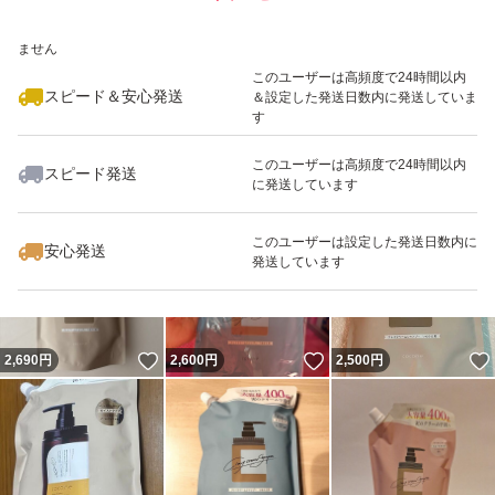
いいね！
いいね！
2,550
※このバッジは実績に基づく表示であり、発送を保証しているものではあり
円
2,800
円
2,500
円
ません
最大10%対象
このユーザーは高頻度で24時間以内
スピード＆安心発送
＆設定した発送日数内に発送していま
す
このユーザーは高頻度で24時間以内
スピード発送
に発送しています
いいね！
いいね！
2,500
円
2,500
円
2,699
円
このユーザーは設定した発送日数内に
安心発送
発送しています
いいね！
いいね！
2,690
円
2,600
円
2,500
円