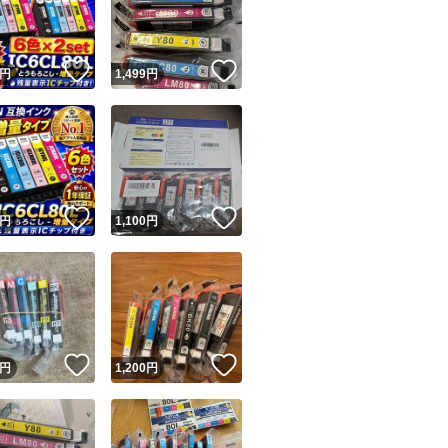
商品情報コピー機
リマ実績◯+
このユーザーは他フリマサービスでの取引実績があります
！
いいね！
いいね！
円
1,499
円
出品ページへ
&安心発送
キャンセル
ジは実績に基づく表示であり、発送を保証しているものではありません
このユーザーは高頻度で24時間以内＆設定した発送日数内に
ード＆安心発送
ます
！
いいね！
いいね！
円
1,100
円
ード発送
このユーザーは高頻度で24時間以内に発送しています
発送
このユーザーは設定した発送日数内に発送しています
！
いいね！
いいね！
円
1,200
円