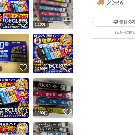
他社も含めウェブ
安心発送
売いたしておりま
価格の
！
いいね！
いいね！
円
1,100
円
尚、梱包資材、送
商品への質問
せんが外税として、
のほどよろしくお
ユーザーの実績について
！
いいね！
いいね！
円
1,299
円
ご覧いただきあり
o!フリマが定めた一定の基準を満たしたユーザーにバッジを付与しています
出品者
この商品の情報をコピーします
取引出品者
Yahoo!フリマの基準をクリアした安心・安全なユーザーです
！
いいね！
いいね！
商品画像の
無断転載は禁止
されています
円
1,080
円
コピーされた情報は
必ずご自身の商品に合わせて編集
してください
コピーは
1商品につき1回
です
実績◯+
このユーザーはYahoo!フリマの取引を完了させた実績があり