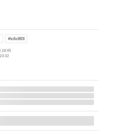
ジ
#
ic6cl80l
いましたら、お問い合わせください。
18:45
23:32
の箱の色あせ、へこみ等,
つまりがあり使用不可の物が入る可能性もあり
、そういった報告はありませんが、ある場合が
は未開封品です。出荷時に開封確認はしません
い。
筒、ゆうパケットにての発送になりますので、
なります。