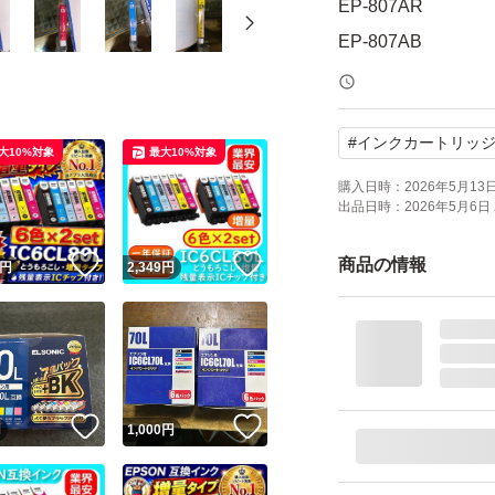
EP-807AR
EP-807AB
EP-777A
EP-707A
#
インクカートリッ
大10%対象
最大10%対象
その他質問がござ
購入日時：
2026年5月13日 
出品日時：
2026年5月6日 
在庫品につき、外側
まれには、インク
！
いいね！
いいね！
商品の情報
円
2,349
円
ます、今のところ
ありますが、中身
のでご了承くださ
！
いいね！
いいね！
出荷時は、A4の封
円
1,000
円
中身のみの発送に