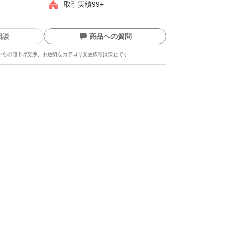
サイトで販売いたしておりますが、最安値で販
取引実績99+
すので、よろしくお願いいたします、
相談
商品への質問
料等、高騰しておりますので、申し訳ございま
からの値下げ交渉、不適切なカテゴリ変更依頼は禁止です
税込み￥1100とさせていただきます。ご理解
願いいたします
がとうございます。
ます