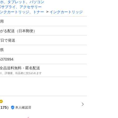
、落札後コメント欄に、外箱入れると、ご記入
ホ、タブレット、パソコン
Cサプライ、アクセサリー
おういたします。
ンクカートリッジ、トナー
インクカートリッジ
何時の製造、在庫になってからの期間、私が仕
用
の保管方法など、わかりませんので、梱包前に
がる配送（日本郵便）
クが液体のままか劣化して固まっているかくら
7日で発送
ません。そのことを了承の上、ご購入してくだ
県
5370994
でお願いいたします、返金、交換等はできませ
マは全品送料無料・匿名配送
ご購入お願いいたします。
り、評価後、出品者に支払われます
元に入る売り上げは６００円程度、一個にした
経質な方のご購入はご円了ください、転売目的
した商品ではございません、当方はリサイクル
ます。けしてインク屋ではございませんので、
（
175
）
本人確認済
願いいたします。