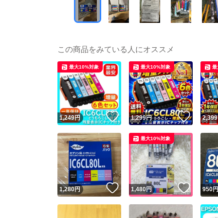
この商品をみている人にオススメ
最大10%対象
最大10%対象
最
いいね！
いいね
1,249
円
1,299
円
2,399
最大10%対象
いいね！
いいね
1,280
円
1,480
円
950