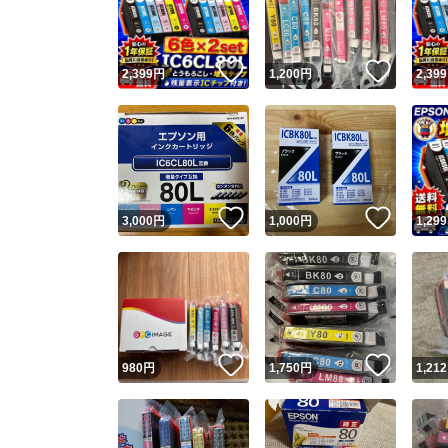
他フ
いいね！
いいね
2,399
円
1,200
円
2,399
スピード
※このバッ
スピ
いいね！
いいね
3,000
円
1,000
円
1,299
スピ
安心
いいね！
いいね
980
円
1,750
円
1,212