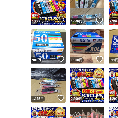
いいね！
いいね
1,299
円
1,000
円
2,399
いいね！
いいね
900
円
1,500
円
999
Yaho
安心取引
安心
いいね！
いいね
1,175
円
2,399
円
1,299
取引実績
取引