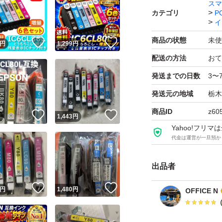
外箱が必要な方は
スマ
カテゴリ
P
いただければたい
イ
在庫品ですので、
商品の状態
未使
！
いいね！
いいね！
円
1,299
円
入れる前の時点で
配送の方法
おて
振ってみて、イン
発送までの日数
3〜
いの判断しか付き
発送元の地域
栃木
さい。
商品ID
z60
購入後は自己責任
！
いいね！
いいね！
円
1,443
円
Yahoo!フリ
んのでご了承の上
代金は運営が一旦預か
２箱セットでの手
ら３０円です。神
出品者
の方は、転売に適
！
いいね！
いいね！
円
1,480
円
OFFICE N
ショップでござい
ご理解よろしくお