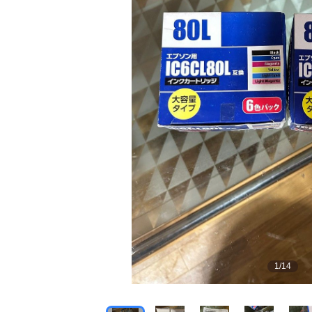
1
/
14