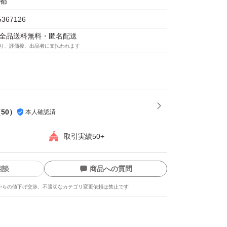
都
5367126
マは全品送料無料・匿名配送
り、評価後、出品者に支払われます
（
50
）
本人確認済
取引実績50+
相談
商品への質問
からの値下げ交渉、不適切なカテゴリ変更依頼は禁止です