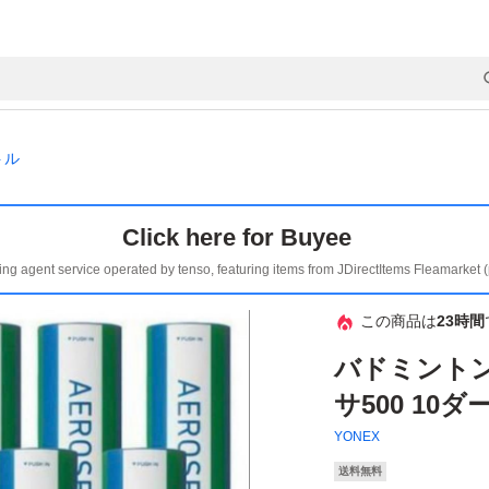
トル
Click here for Buyee
ing agent service operated by tenso, featuring items from JDirectItems Fleamarket 
この商品は
23時間
バドミント
サ500 10ダ
YONEX
送料無料