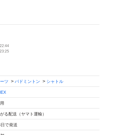
ルは行いません。
てください。
い！
22:44
23:25
ーツ
バドミントン
シャトル
NEX
用
がる配送（ヤマト運輸）
3日で発送