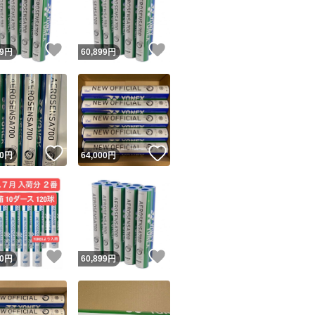
商品情報コピー機
リマ実績◯+
このユーザーは他フリマサービスでの取引実績があります
！
いいね！
いいね！
9
円
60,899
円
出品ページへ
&安心発送
キャンセル
ジは実績に基づく表示であり、発送を保証しているものではありません
このユーザーは高頻度で24時間以内＆設定した発送日数内に
ード＆安心発送
ます
！
いいね！
いいね！
0
円
64,000
円
ード発送
このユーザーは高頻度で24時間以内に発送しています
発送
このユーザーは設定した発送日数内に発送しています
！
いいね！
いいね！
0
円
60,899
円