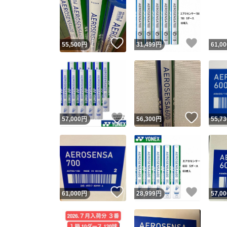
いいね！
いいね
55,500
円
31,499
円
61,00
いいね！
いいね
57,000
円
56,300
円
55,73
いいね！
いいね
61,000
円
28,999
円
57,00