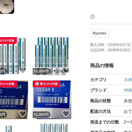
発送後のキャンセ
購入前に質問等し
#
yonex
是非ご購入くださ
大10%対象
購入日時：
2026年5月7日 
出品日時：
2026年5月6日 
商品の情報
！
いいね！
いいね！
0
円
52,000
円
カテゴリ
スポ
大10%対象
最大10%対象
ブランド
YO
商品の状態
未使
配送の方法
おて
！
いいね！
いいね！
0
円
51,900
円
発送までの日数
2〜