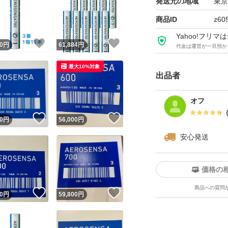
発送元の地域
東京
商品ID
z60
Yahoo!フリ
！
いいね！
いいね！
0
円
61,884
円
代金は運営が一旦預か
最大10%対象
出品者
オフ
！
いいね！
いいね！
0
円
56,000
円
安心発送
価格の
商品への質問
！
いいね！
いいね！
0
円
59,800
円