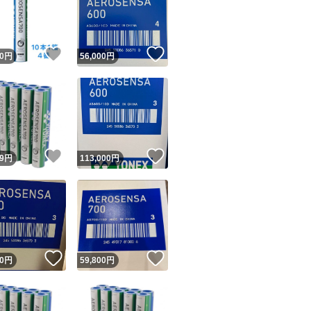
！
いいね！
いいね！
0
円
56,000
円
ユーザーの実績について
！
いいね！
いいね！
9
円
113,000
円
o!フリマが定めた一定の基準を満たしたユーザーにバッジを付与しています
出品者
この商品の情報をコピーします
取引出品者
Yahoo!フリマの基準をクリアした安心・安全なユーザーです
！
いいね！
いいね！
商品画像の
無断転載は禁止
されています
0
円
59,800
円
コピーされた情報は
必ずご自身の商品に合わせて編集
してください
コピーは
1商品につき1回
です
実績◯+
このユーザーはYahoo!フリマの取引を完了させた実績があり