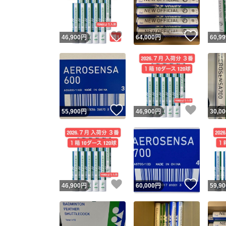
他フ
いいね！
いいね
46,900
円
64,000
円
60,99
スピード
※このバッ
スピ
いいね！
いいね
55,900
円
46,900
円
30,00
スピ
安心
いいね！
いいね
46,900
円
60,000
円
59,90