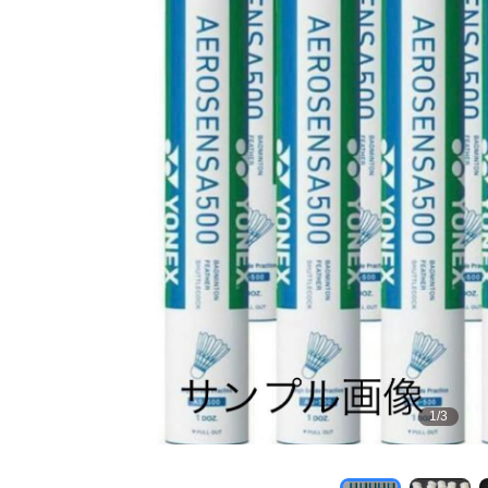
1
/
3