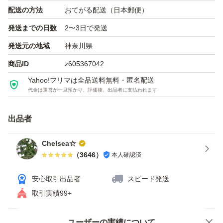
配送の方法
おてがる配送（日本郵便）
05dsbh3
発送までの日数
2〜3日で発送
発送元の地域
神奈川県
商品ID
z605367042
Yahoo!フリマは全品送料無料・匿名配送
代金は運営が一旦預かり、評価後、出品者に支払われます
出品者
Chelsea☆
（
3646
）
本人確認済
安心取引出品者
スピード発送
取引実績99+
ユーザーの実績について