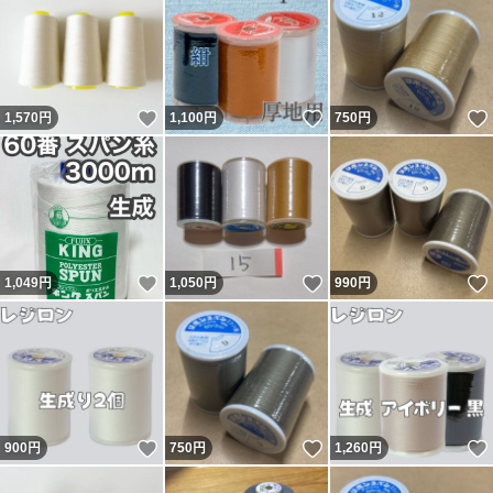
いいね！
いいね！
1,570
円
1,100
円
750
円
いいね！
いいね！
1,049
円
1,050
円
990
円
いいね！
いいね！
900
円
750
円
1,260
円