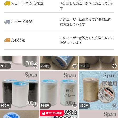
スピード＆安心発送
＆設定した発送日数内に発送していま
す
このユーザーは高頻度で24時間以内
スピード発送
に発送しています
いいね！
いいね！
766
円
1,100
円
766
円
最大10%対象
最大10%対象
このユーザーは設定した発送日数内に
安心発送
発送しています
いいね！
いいね！
990
円
750
円
750
円
いいね！
いいね！
990
円
766
円
860
円
最大10%対象