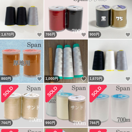
いいね！
いいね！
1,670
円
766
円
900
円
いいね！
いいね！
860
円
1,000
円
1,670
円
766
円
990
円
766
円