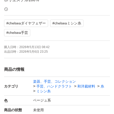
60番手
#
chelseaダイヤフェザー
#
chelseaミシン糸
※OPP袋と封筒での梱包です。配送の厚さ制限があるた
め、ご了承お願いいたします。
#
chelsea手芸
購入日時：
2026年5月13日 08:42
◯
出品日時：
2026年5月6日 23:25
ミシン糸→手芸・グッズクーポン
（おもちゃと共同開催の時もあり）
商品の情報
◯
楽器、手芸、コレクション
カテゴリ
手芸、ハンドクラフト
和洋裁材料
糸
他の糸は1番下のタグ
ミシン糸
#chelseaダイヤフェザーから見られます。
ベージュ系
色
商品の状態
未使用
ミシン糸 縫製