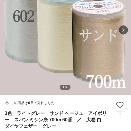
1
/
4
この商品は
6日
で売れました
い
3色 ライトグレー サンド ベージュ アイボリ
1
ー スパン ミシン糸 700m 60番 ／ 大巻 白
ダイヤフェザー グレー