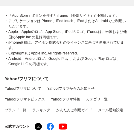
・「App Store」ボタンを押すとiTunes （外部サイト）が起動します。
・アプリケーションはiPhone、iPod touch、iPadまたはAndroidでご利用い
ただけます。
・Apple、Appleのロゴ、App Store、iPodのロゴ、iTunesは、米国および他
国のApple Inc.の登録商標です。
・iPhone商標は、アイホン株式会社のライセンスに基づき使用されていま
す。
・Copyright (C) Apple Inc. All rights reserved.
・Android、Androidロゴ、Google Play 、および Google Play ロゴは、
Google LLC の商標です。
Yahoo!フリマについて
Yahoo!フリマについて
Yahoo!フリマからのお知らせ
Yahoo!フリマトピックス
Yahoo!フリマ特集
カテゴリ一覧
ブランド一覧
ランキング
かんたんご利用ガイド
メール通知設定
公式アカウント