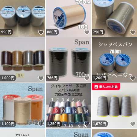
いいね！
いいね！
990
円
880
円
750
円
いいね！
いいね！
1,000
円
766
円
1,200
円
最大10%対象
いいね！
いいね！
1,100
円
1,250
円
1,670
円