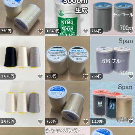
いいね！
いいね！
750
円
1,049
円
766
円
いいね！
いいね！
1,670
円
750
円
766
円
いいね！
いいね！
1,670
円
750
円
1,100
円