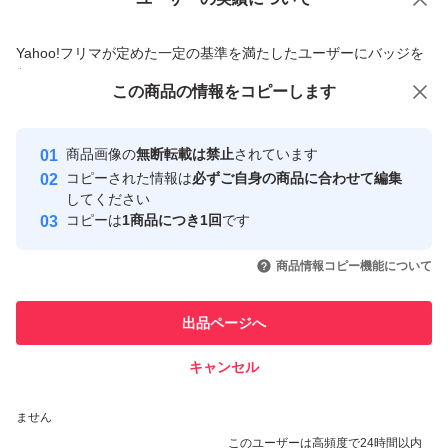
価格の相談
商品への質問
商品への質問からの値下げ交渉、不適切なカテゴリ変更依頼は禁止です
Yahoo!フリマが定めた一定の基準を満たしたユーザーにバッジを
付与しています
この商品をみている人にオススメ
この商品の情報をコピーします
安心取引出品者
最大10%対象
最大10%対象
Yahoo!フリマの基準をクリアした安
安心取引出品者
商品画像の
無断転載は禁止
されています
心・安全なユーザーです
コピーされた情報は
必ずご自身の商品に合わせて編集
取引実績
してください
コピーは
1商品につき1回
です
このユーザーはYahoo!フリマの取
取引実績◯+
いいね！
いいね！
990
円
990
円
990
円
引を完了させた実績があります
商品情報コピー機能について
最大10%対象
最大10%対象
このユーザーは他フリマサービス
他フリマ実績◯+
出品ページへ
での取引実績があります
キャンセル
スピード&安心発送
いいね！
いいね！
766
※このバッジは実績に基づく表示であり、発送を保証しているものではあり
円
990
円
766
円
ません
このユーザーは高頻度で24時間以内