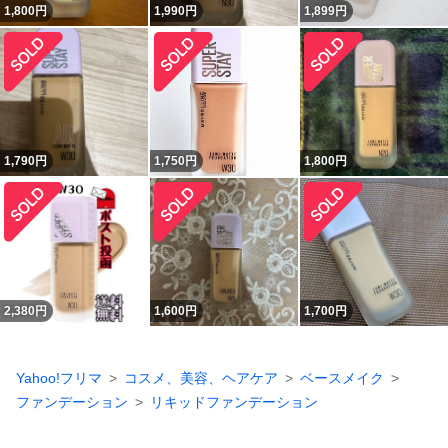
1,800
円
1,990
円
1,899
円
1,790
円
1,750
円
1,800
円
2,380
円
1,600
円
1,700
円
Yahoo!フリマ
コスメ、美容、ヘアケア
ベースメイク
ファンデーション
リキッドファンデーション