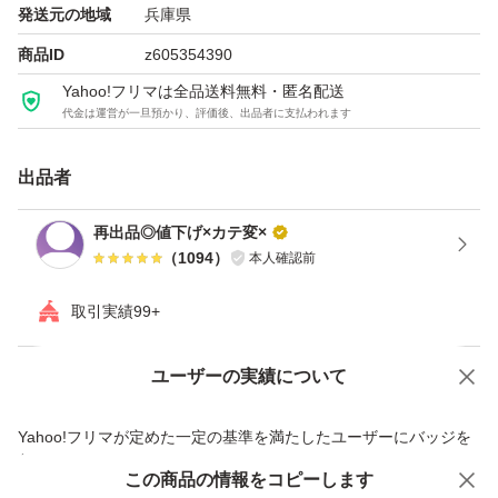
発送元の地域
兵庫県
商品ID
z605354390
Yahoo!フリマは全品送料無料・匿名配送
代金は運営が一旦預かり、評価後、出品者に支払われます
出品者
再出品◎値下げ×カテ変×
（
1094
）
本人確認前
取引実績99+
ユーザーの実績について
価格の相談
商品への質問
商品への質問からの値下げ交渉、不適切なカテゴリ変更依頼は禁止です
Yahoo!フリマが定めた一定の基準を満たしたユーザーにバッジを
付与しています
この商品をみている人にオススメ
この商品の情報をコピーします
安心取引出品者