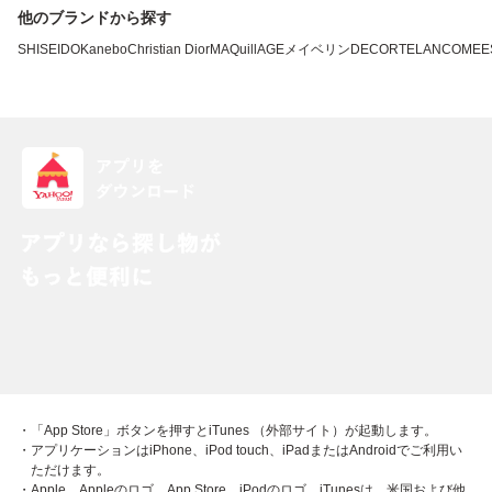
他のブランドから探す
SHISEIDO
Kanebo
Christian Dior
MAQuillAGE
メイベリン
DECORTE
LANCOME
E
・「App Store」ボタンを押すとiTunes （外部サイト）が起動します。
・アプリケーションはiPhone、iPod touch、iPadまたはAndroidでご利用い
ただけます。
・Apple、Appleのロゴ、App Store、iPodのロゴ、iTunesは、米国および他