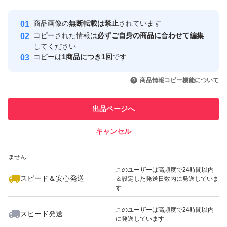
Yahoo!フリマの基準をクリアした安
安心取引出品者
商品画像の
無断転載は禁止
されています
心・安全なユーザーです
コピーされた情報は
必ずご自身の商品に合わせて編集
取引実績
してください
コピーは
1商品につき1回
です
このユーザーはYahoo!フリマの取
取引実績◯+
いいね！
いいね！
1,990
円
1,800
円
2,100
円
引を完了させた実績があります
商品情報コピー機能について
最大10%対象
このユーザーは他フリマサービス
他フリマ実績◯+
出品ページへ
での取引実績があります
キャンセル
スピード&安心発送
いいね！
いいね！
1,790
※このバッジは実績に基づく表示であり、発送を保証しているものではあり
円
1,880
円
1,750
円
ません
最大10%対象
このユーザーは高頻度で24時間以内
スピード＆安心発送
＆設定した発送日数内に発送していま
す
このユーザーは高頻度で24時間以内
スピード発送
に発送しています
いいね！
いいね！
2,000
円
1,800
円
1,900
円