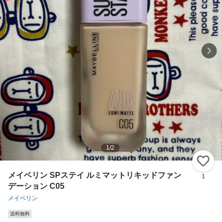
1
/
2
い
メイベリン SPステイ ルミマットリキッドファン
1
デーション C05
メイベリン
送料無料