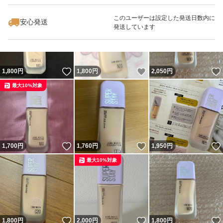
最大10%対象
このユーザーは設定した発送日数内に
安心発送
発送しています
いいね！
いいね！
1,800
円
1,800
円
2,050
円
最大10%対象
いいね！
いいね！
1,700
円
1,760
円
1,950
円
最大10%対象
いいね！
いいね！
1,800
円
2,000
円
1,800
円