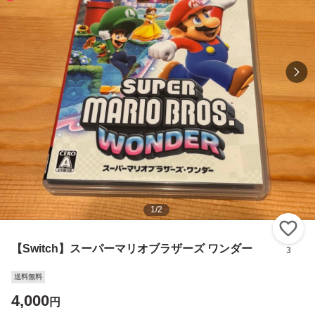
1
/
2
い
【Switch】スーパーマリオブラザーズ ワンダー
3
送料無料
4,000
円