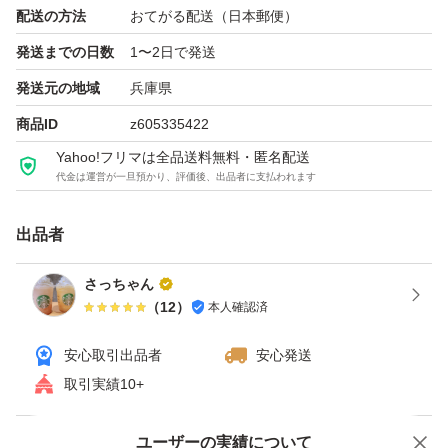
配送の方法
おてがる配送（日本郵便）
発送までの日数
1〜2日で発送
発送元の地域
兵庫県
商品ID
z605335422
Yahoo!フリマは全品送料無料・匿名配送
代金は運営が一旦預かり、評価後、出品者に支払われます
出品者
さっちゃん
（
12
）
本人確認済
安心取引出品者
安心発送
取引実績10+
ユーザーの実績について
価格の相談
商品への質問