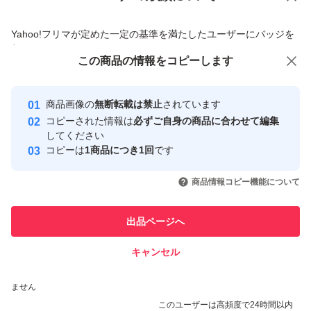
商品への質問からの値下げ交渉、不適切なカテゴリ変更依頼は禁止です
Yahoo!フリマが定めた一定の基準を満たしたユーザーにバッジを
付与しています
この商品をみている人にオススメ
この商品の情報をコピーします
安心取引出品者
最大10%対象
最大10%対象
最大10%対象
Yahoo!フリマの基準をクリアした安
安心取引出品者
商品画像の
無断転載は禁止
されています
心・安全なユーザーです
コピーされた情報は
必ずご自身の商品に合わせて編集
取引実績
してください
コピーは
1商品につき1回
です
このユーザーはYahoo!フリマの取
取引実績◯+
いいね！
いいね！
3,700
円
3,550
円
3,699
円
引を完了させた実績があります
商品情報コピー機能について
最大10%対象
最大10%対象
このユーザーは他フリマサービス
他フリマ実績◯+
出品ページへ
での取引実績があります
キャンセル
スピード&安心発送
いいね！
いいね！
3,600
※このバッジは実績に基づく表示であり、発送を保証しているものではあり
円
3,650
円
3,850
円
ません
最大10%対象
このユーザーは高頻度で24時間以内