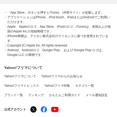
・「App Store」ボタンを押すとiTunes （外部サイト）が起動します。
・アプリケーションはiPhone、iPod touch、iPadまたはAndroidでご利用い
ただけます。
・Apple、Appleのロゴ、App Store、iPodのロゴ、iTunesは、米国および他
国のApple Inc.の登録商標です。
・iPhone商標は、アイホン株式会社のライセンスに基づき使用されていま
す。
・Copyright (C) Apple Inc. All rights reserved.
・Android、Androidロゴ、Google Play 、および Google Play ロゴは、
Google LLC の商標です。
Yahoo!フリマについて
Yahoo!フリマについて
Yahoo!フリマからのお知らせ
Yahoo!フリマトピックス
Yahoo!フリマ特集
カテゴリ一覧
ブランド一覧
ランキング
かんたんご利用ガイド
メール通知設定
公式アカウント