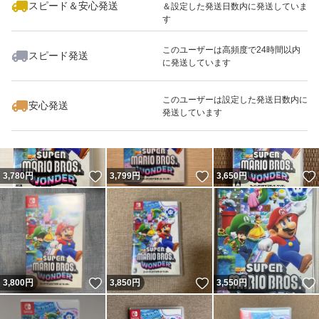
スピード＆安心発送
＆設定した発送日数内に発送していま
す
このユーザーは高頻度で24時間以内
スピード発送
に発送しています
いいね！
いいね！
3,800
円
3,780
円
3,778
円
このユーザーは設定した発送日数内に
安心発送
発送しています
いいね！
いいね！
3,780
円
3,799
円
3,650
円
いいね！
いいね！
3,800
円
3,850
円
3,550
円