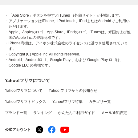
・「App Store」ボタンを押すとiTunes （外部サイト）が起動します。
・アプリケーションはiPhone、iPod touch、iPadまたはAndroidでご利用い
ただけます。
・Apple、Appleのロゴ、App Store、iPodのロゴ、iTunesは、米国および他
国のApple Inc.の登録商標です。
・iPhone商標は、アイホン株式会社のライセンスに基づき使用されていま
す。
・Copyright (C) Apple Inc. All rights reserved.
・Android、Androidロゴ、Google Play 、および Google Play ロゴは、
Google LLC の商標です。
Yahoo!フリマについて
Yahoo!フリマについて
Yahoo!フリマからのお知らせ
Yahoo!フリマトピックス
Yahoo!フリマ特集
カテゴリ一覧
ブランド一覧
ランキング
かんたんご利用ガイド
メール通知設定
公式アカウント