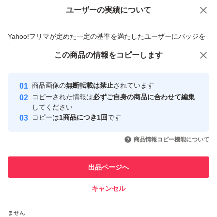
ユーザーの実績について
価格の相談
商品への質問
商品への質問からの値下げ交渉、不適切なカテゴリ変更依頼は禁止です
Yahoo!フリマが定めた一定の基準を満たしたユーザーにバッジを
付与しています
この商品をみている人にオススメ
この商品の情報をコピーします
安心取引出品者
最大10%対象
最大10%対象
Yahoo!フリマの基準をクリアした安
安心取引出品者
商品画像の
無断転載は禁止
されています
心・安全なユーザーです
コピーされた情報は
必ずご自身の商品に合わせて編集
取引実績
してください
コピーは
1商品につき1回
です
このユーザーはYahoo!フリマの取
取引実績◯+
いいね！
いいね！
1,000
円
1,170
円
1,450
円
引を完了させた実績があります
商品情報コピー機能について
最大10%対象
最大10%対象
このユーザーは他フリマサービス
他フリマ実績◯+
出品ページへ
での取引実績があります
キャンセル
スピード&安心発送
いいね！
いいね！
1,198
※このバッジは実績に基づく表示であり、発送を保証しているものではあり
円
1,580
円
1,075
円
ません