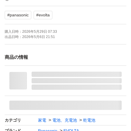
#
panasonic
#
evolta
懐中電灯や防災用品、アウトドア機器などにおすすめで
す。
購入日時：
2026年5月29日 07:33
未使用品になります。
出品日時：
2026年5月6日 21:51
信頼のパナソニック製で安心
商品の情報
・長持ち性能で交換回数が少なくコスパ◎
・単1電池は需要が高く売れやすい
・防災・停電対策として常備に最適
・すぐ使える未使用品
・まとめ買いより手軽な4本セットで購入されやすい
アルカリ乾電池 エボルタ 単1形 4本パック LR20EJ/4SW
カテゴリ
家電
電池、充電池
乾電池
ブランド：Panasonic EVOLTA
ブランド
Panasonic
EVOLTA