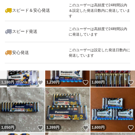
このユーザーは高頻度で24時間以内
スピード＆安心発送
＆設定した発送日数内に発送していま
す
このユーザーは高頻度で24時間以内
スピード発送
に発送しています
いいね！
いいね！
1,050
円
2,200
円
1,100
円
このユーザーは設定した発送日数内に
安心発送
発送しています
いいね！
いいね！
1,180
円
1,230
円
1,000
円
いいね！
いいね！
1,050
円
1,399
円
1,600
円