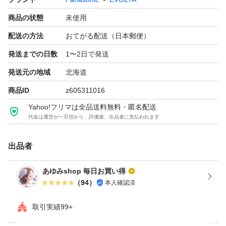
商品の状態
未使用
在庫管理NO:TR5402656
配送の方法
おてがる配送（日本郵便）
発送までの日数
1〜2日で発送
発送元の地域
北海道
商品ID
z605311016
Yahoo!フリマは全品送料無料・匿名配送
代金は運営が一旦預かり、評価後、出品者に支払われます
出品者
あゆみshop 毎日お買い得
（
94
）
本人確認済
取引実績99+