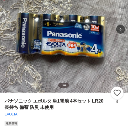
1
/
4
い
パナソニック エボルタ 単1電池 4本セット LR20
9
長持ち 備蓄 防災 未使用
EVOLTA
送料無料