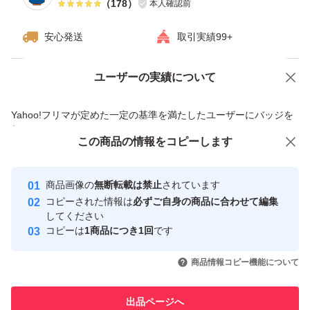
（
178
）
本人確認前
安心発送
取引実績99+
ユーザーの実績について
価格の相談
商品への質問
商品への質問からの値下げ交渉、不適切なカテゴリ変更依頼は禁止です
Yahoo!フリマが定めた一定の基準を満たしたユーザーにバッジを
付与しています
この商品をみている人にオススメ
この商品の情報をコピーします
安心取引出品者
最大10%対象
最大10%対象
最大10%対象
Yahoo!フリマの基準をクリアした安
安心取引出品者
商品画像の
無断転載は禁止
されています
心・安全なユーザーです
コピーされた情報は
必ずご自身の商品に合わせて編集
取引実績
してください
コピーは
1商品につき1回
です
このユーザーはYahoo!フリマの取
取引実績◯+
いいね！
いいね！
27,000
円
29,999
円
28,000
円
引を完了させた実績があります
商品情報コピー機能について
最大10%対象
このユーザーは他フリマサービス
他フリマ実績◯+
出品ページへ
での取引実績があります