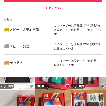
キャンセル
スピード&安心発送
いいね！
いいね！
24,000
※このバッジは実績に基づく表示であり、発送を保証しているものではあり
円
19,900
円
31,500
円
ません
最大10%対象
このユーザーは高頻度で24時間以内
スピード＆安心発送
＆設定した発送日数内に発送していま
す
このユーザーは高頻度で24時間以内
スピード発送
に発送しています
いいね！
いいね！
29,500
円
27,990
円
28,000
円
このユーザーは設定した発送日数内に
安心発送
発送しています
いいね！
いいね！
23,000
円
28,500
円
30,000
円