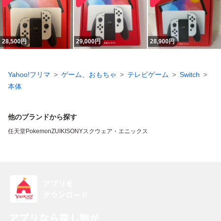
28,500
円
29,000
円
28,900
円
Yahoo!フリマ
ゲーム、おもちゃ
テレビゲーム
Switch
本体
他のブランドから探す
任天堂
Pokemon
ZUIKI
SONY
スクウェア・エニックス