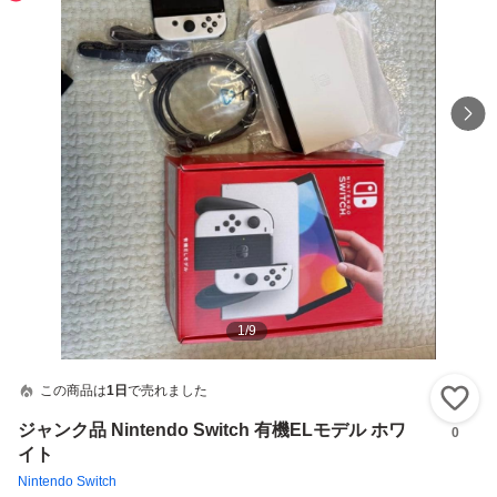
1
/
9
この商品は
1日
で売れました
い
ジャンク品 Nintendo Switch 有機ELモデル ホワ
0
イト
Nintendo Switch