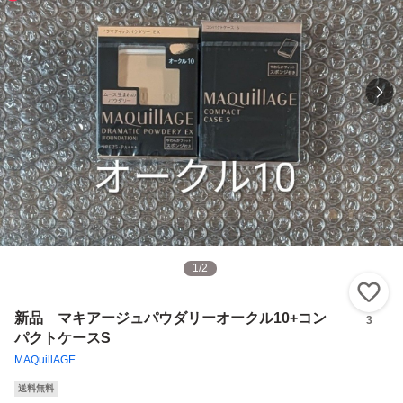
1
/
2
い
新品 マキアージュパウダリーオークル10+コン
3
パクトケースS
MAQuillAGE
送料無料