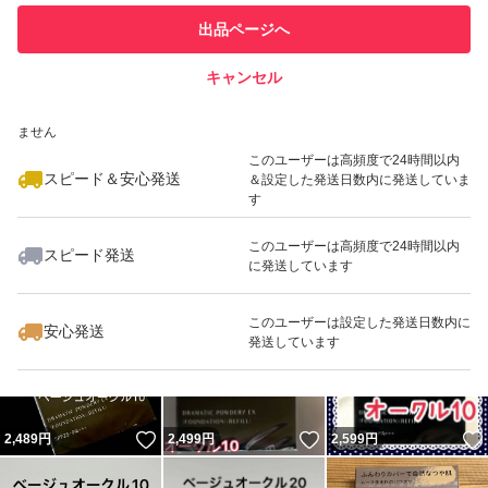
このユーザーは他フリマサービス
他フリマ実績◯+
出品ページへ
での取引実績があります
キャンセル
スピード&安心発送
いいね！
いいね！
3,300
※このバッジは実績に基づく表示であり、発送を保証しているものではあり
円
2,499
円
2,440
円
ません
このユーザーは高頻度で24時間以内
スピード＆安心発送
＆設定した発送日数内に発送していま
す
このユーザーは高頻度で24時間以内
スピード発送
に発送しています
いいね！
いいね！
2,470
円
3,624
円
3,630
円
最大10%対象
最大10%対象
最大10%対象
このユーザーは設定した発送日数内に
安心発送
発送しています
いいね！
いいね！
2,489
円
2,499
円
2,599
円