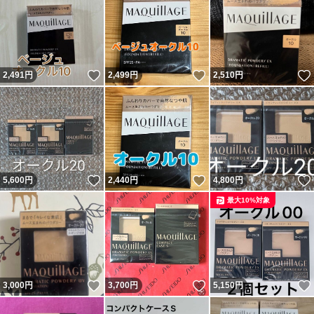
いいね！
いいね！
2,491
円
2,499
円
2,510
円
いいね！
いいね！
5,600
円
2,440
円
4,800
円
最大10%対象
いいね！
いいね！
3,000
円
3,700
円
5,150
円