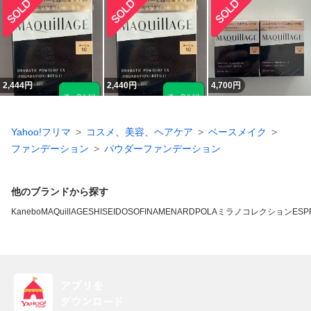
2,444
円
2,440
円
4,700
円
Yahoo!フリマ
コスメ、美容、ヘアケア
ベースメイク
ファンデーション
パウダーファンデーション
他のブランドから探す
Kanebo
MAQuillAGE
SHISEIDO
SOFINA
MENARD
POLA
ミラノコレクション
ESP