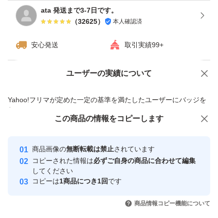
ata 発送まで3-7日です。
（
32625
）
本人確認済
安心発送
取引実績99+
ユーザーの実績について
価格の相談
商品への質問
商品への質問からの値下げ交渉、不適切なカテゴリ変更依頼は禁止です
Yahoo!フリマが定めた一定の基準を満たしたユーザーにバッジを
付与しています
この商品をみている人にオススメ
この商品の情報をコピーします
安心取引出品者
最大10%対象
Yahoo!フリマの基準をクリアした安
安心取引出品者
商品画像の
無断転載は禁止
されています
心・安全なユーザーです
コピーされた情報は
必ずご自身の商品に合わせて編集
取引実績
してください
コピーは
1商品につき1回
です
このユーザーはYahoo!フリマの取
取引実績◯+
いいね！
いいね！
3,300
円
3,300
円
2,490
円
引を完了させた実績があります
商品情報コピー機能について
最大10%対象