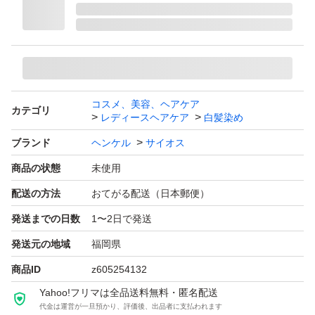
2.放置時間はたった5分。手軽に時短白髪ケア
3.濡れた髪でも乾いた髪でも使える
4.ダブルケラチン*配合で、ダメージ補修
*ココジモニウムヒドロキシプロピル加水分解ケラチン
コスメ、美容、ヘアケア
（羊毛）
カテゴリ
レディースヘアケア
白髪染め
加水分解ケラチン（羊毛）
ブランド
ヘンケル
サイオス
商品の状態
未使用
◆独自の濃厚カラー処方で、たった一回で白髪が染まる
配送の方法
おてがる配送（日本郵便）
長年の研究結果による、こだわり抜いた染料バランスを採
発送までの日数
1〜2日で発送
用。
発送元の地域
福岡県
１回の使時から白髪の染まりの実感を目指し、多種類の染
商品ID
z605254132
料をバランス良く配合。髪一本一本を包み込んで、濃厚で
Yahoo!フリマは全品送料無料・匿名配送
代金は運営が一旦預かり、評価後、出品者に支払われます
リッチに染め上げます。