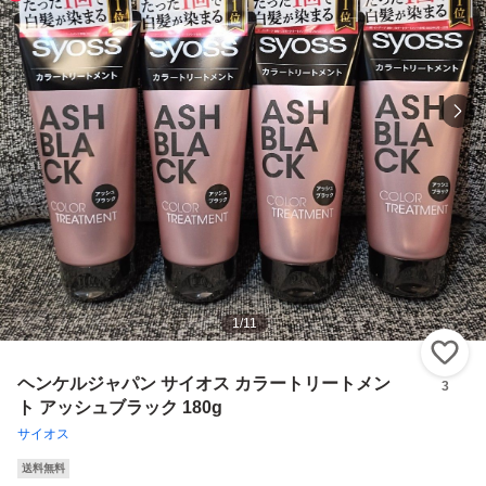
1
/
11
い
ヘンケルジャパン サイオス カラートリートメン
3
ト アッシュブラック 180g
サイオス
送料無料