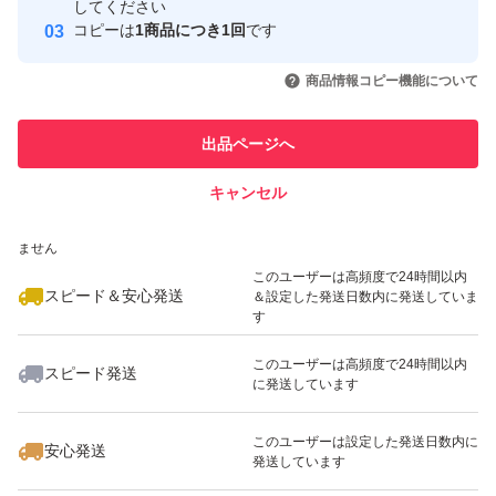
取引実績
してください
コピーは
1商品につき1回
です
このユーザーはYahoo!フリマの取
取引実績◯+
いいね！
いいね！
2,999
円
2,980
円
3,870
円
引を完了させた実績があります
商品情報コピー機能について
このユーザーは他フリマサービス
他フリマ実績◯+
出品ページへ
での取引実績があります
キャンセル
スピード&安心発送
いいね！
いいね！
3,870
※このバッジは実績に基づく表示であり、発送を保証しているものではあり
円
2,980
円
3,030
円
ません
最大10%対象
このユーザーは高頻度で24時間以内
スピード＆安心発送
＆設定した発送日数内に発送していま
す
このユーザーは高頻度で24時間以内
スピード発送
に発送しています
いいね！
いいね！
3,450
円
4,670
円
3,150
円
このユーザーは設定した発送日数内に
安心発送
発送しています