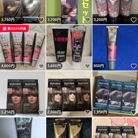
いいね！
いいね！
3,750
円
3,700
円
3,200
円
最大10%対象
いいね！
いいね！
4,600
円
3,600
円
950
円
いいね！
いいね！
1,250
円
2,000
円
1,950
円