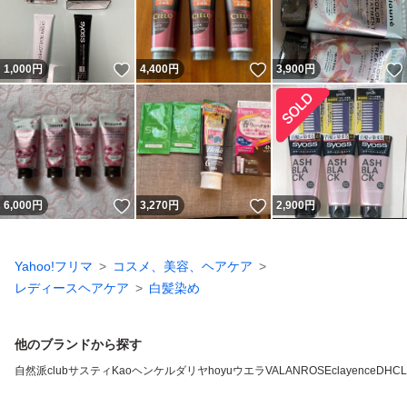
いいね！
いいね！
1,000
円
4,400
円
3,900
円
いいね！
いいね！
6,000
円
3,270
円
2,900
円
Yahoo!フリマ
コスメ、美容、ヘアケア
レディースヘアケア
白髪染め
他のブランドから探す
自然派clubサスティ
Kao
ヘンケル
ダリヤ
hoyu
ウエラ
VALANROSE
clayence
DHC
L