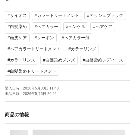
#
サイオス
#
カラートリートメント
#
アッシュブラック
※お値下げ不可でお願いします
#
白髪染め
#
ヘアカラー
#
ヘンケル
#
ヘアケア
≪商品説明≫
#
頭皮ケア
#
クーポン
#
ヘアカラー剤
#
ヘアカラートリートメント
#
カラーリング
重くない暗髪を作れるブラック
#
カラーリンス
#
白髪染めメンズ
#
白髪染めレディース
#
白髪染めトリートメント
独自の濃厚カラー処方で、たった一回で白髪が染まる。
濡れた髪でも乾いた髪でも塗りやすいトリートメントタイ
購入日時：
2026年5月30日 11:40
プ。
出品日時：
2026年5月6日 20:26
5分おくだけで、手軽に使える。
商品の情報
◆製品特長
1.たった一回。白髪が染まる“濃厚カラー処方”