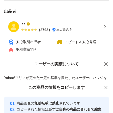
出品者
◆ダブルケラチン*配合で、しっかりダメージ補修
77
（
2793
）
本人確認済
髪を傷めず染めてツヤやかな仕上がり。
傷んだ髪の補修にこだわったダブルケラチン配合。髪の内
安心取引出品者
スピード＆安心発送
部に浸透し、日々のダメージをしっかりケア。
取引実績99+
まるでサロン帰りのツヤやかな仕上がりに。
ユーザーの実績について
価格の相談
商品への質問
★説明文・タグ/画像転載は
商品への質問からの値下げ交渉、不適切なカテゴリ変更依頼は禁止です
Yahoo!フリマが定めた一定の基準を満たしたユーザーにバッジを
通報します
付与しています
この商品をみている人にオススメ
この商品の情報をコピーします
安心取引出品者
サイオス カラートリートメント アッシュブラック 180g
Yahoo!フリマの基準をクリアした安
安心取引出品者
ブランド：ヘンケル サイオス
商品画像の
無断転載は禁止
されています
心・安全なユーザーです
コピーされた情報は
必ずご自身の商品に合わせて編集