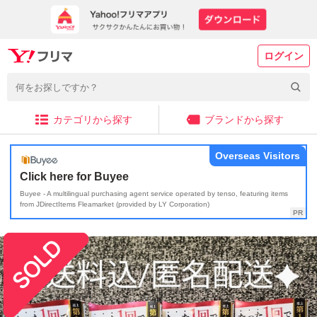
ログイン
カテゴリから探す
ブランドから探す
Overseas Visitors
Click here for Buyee
Buyee - A multilingual purchasing agent service operated by tenso, featuring items
from JDirectItems Fleamarket (provided by LY Corporation)