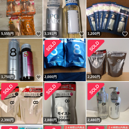
いいね！
いいね！
5,555
円
3,191
円
1,200
円
いいね！
1,750
円
2,000
円
2,200
円
2,390
円
2,880
円
2,480
円