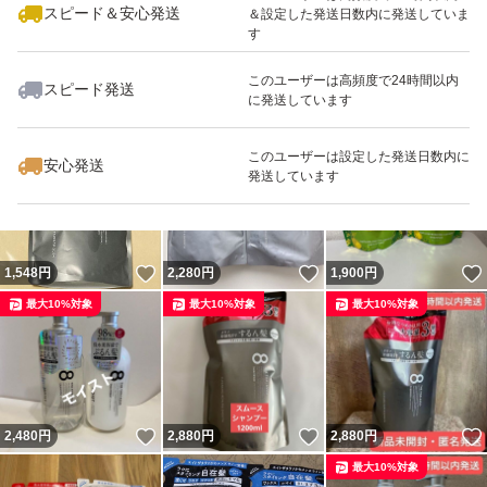
スピード＆安心発送
＆設定した発送日数内に発送していま
す
このユーザーは高頻度で24時間以内
スピード発送
に発送しています
いいね！
いいね！
2,300
円
2,300
円
2,555
円
このユーザーは設定した発送日数内に
安心発送
発送しています
いいね！
いいね！
1,548
円
2,280
円
1,900
円
最大10%対象
最大10%対象
最大10%対象
いいね！
いいね！
2,480
円
2,880
円
2,880
円
最大10%対象