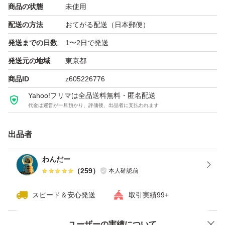
商品の状態
未使用
配送の方法
おてがる配送（日本郵便）
発送までの日数
1〜2日で発送
発送元の地域
東京都
商品ID
z605226776
Yahoo!フリマは全品送料無料・匿名配送
代金は運営が一旦預かり、評価後、出品者に支払われます
出品者
わんだー
（
259
）
本人確認前
スピード＆安心発送
取引実績99+
ユーザーの実績について