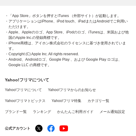
・「App Store」ボタンを押すとiTunes （外部サイト）が起動します。
・アプリケーションはiPhone、iPod touch、iPadまたはAndroidでご利用い
ただけます。
・Apple、Appleのロゴ、App Store、iPodのロゴ、iTunesは、米国および他
国のApple Inc.の登録商標です。
・iPhone商標は、アイホン株式会社のライセンスに基づき使用されていま
す。
・Copyright (C) Apple Inc. All rights reserved.
・Android、Androidロゴ、Google Play 、および Google Play ロゴは、
Google LLC の商標です。
Yahoo!フリマについて
Yahoo!フリマについて
Yahoo!フリマからのお知らせ
Yahoo!フリマトピックス
Yahoo!フリマ特集
カテゴリ一覧
ブランド一覧
ランキング
かんたんご利用ガイド
メール通知設定
公式アカウント