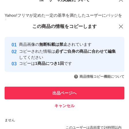
価格の相談
商品への質問
商品への質問からの値下げ交渉、不適切なカテゴリ変更依頼は禁止です
Yahoo!フリマが定めた一定の基準を満たしたユーザーにバッジを
付与しています
この商品をみている人にオススメ
この商品の情報をコピーします
安心取引出品者
最大10%対象
Yahoo!フリマの基準をクリアした安
安心取引出品者
商品画像の
無断転載は禁止
されています
心・安全なユーザーです
コピーされた情報は
必ずご自身の商品に合わせて編集
取引実績
してください
コピーは
1商品につき1回
です
このユーザーはYahoo!フリマの取
取引実績◯+
いいね！
いいね！
2,880
円
2,200
円
2,390
円
引を完了させた実績があります
商品情報コピー機能について
最大10%対象
このユーザーは他フリマサービス
他フリマ実績◯+
出品ページへ
での取引実績があります
キャンセル
スピード&安心発送
いいね！
いいね！
2,280
※このバッジは実績に基づく表示であり、発送を保証しているものではあり
円
1,750
円
2,300
円
ません
このユーザーは高頻度で24時間以内