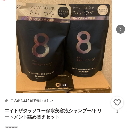
1
/
3
この商品は
4日
で売れました
い
エイトザタラソユー保水美容液シャンプー/トリ
1
ートメント詰め替えセット