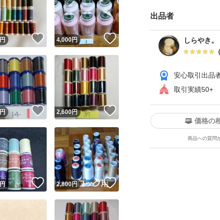
出品者
『まとめ買い割引
！
いいね！
いいね！
ん( ´∀｀) コメ
円
4,000
円
しらやき。
安心取引出品
取引実績50+
ユーザーの実績について
！
いいね！
いいね！
円
2,600
円
価格の
o!フリマが定めた一定の基準を満たしたユーザーにバッジを付与しています
商品への質問
出品者
この商品の情報をコピーします
取引出品者
Yahoo!フリマの基準をクリアした安心・安全なユーザーです
！
いいね！
いいね！
商品画像の
無断転載は禁止
されています
円
2,800
円
コピーされた情報は
必ずご自身の商品に合わせて編集
してください
コピーは
1商品につき1回
です
実績◯+
このユーザーはYahoo!フリマの取引を完了させた実績があり