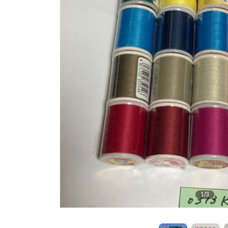
1
/
3