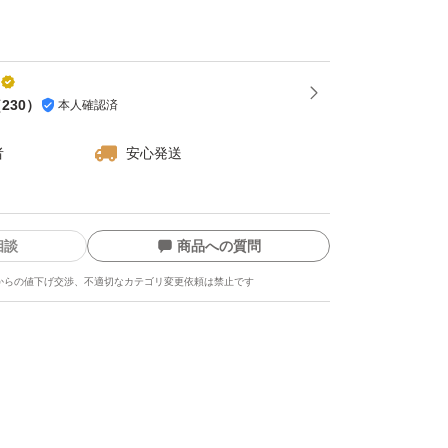
』、『リピーター割引』ができるかもしれませ
ントでご相談くださいませ
（
230
）
本人確認済
者
安心発送
相談
商品への質問
からの値下げ交渉、不適切なカテゴリ変更依頼は禁止です
ます