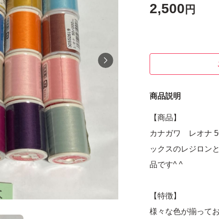
2,500
円
商品説明
【商品】
カナガワ レオナ 5
ックスのレジロン
品です^ ^
【特徴】
様々な色が揃って