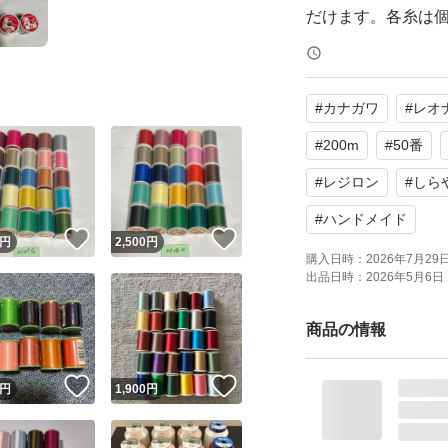
だけます。各糸は
【表記・型番】
#
カナガワ
#
レオ
レオナ 50番 200m
#
200m
#
50番
特価のため、値引きは
#
レジロン
#
しら
色変更、数量変更でき
#
ハンドメイド
！
いいね！
いいね！
円
2,500
円
購入日時：
2026年7月29日 
よろしくお願いい
出品日時：
2026年5月6日 
商品の情報
#カナガワ
#レオナ
！
いいね！
いいね！
円
1,900
円
#50番
#200m