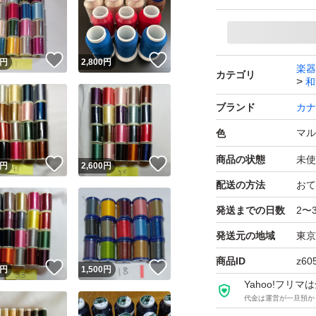
#未使用
#フジックス
#レジロン
！
いいね！
いいね！
円
2,800
円
楽器
カテゴリ
#ニット
和
#ストレッチ糸
ブランド
カナ
マル
色
＝＝＝＝＝＝以下
商品の状態
未使
！
いいね！
いいね！
円
2,600
円
配送の方法
おて
その他にも
発送までの日数
2〜
発送元の地域
東京
#しらやき手芸
#しらやき糸
商品ID
z60
！
いいね！
いいね！
円
1,500
円
Yahoo!フリ
代金は運営が一旦預か
にて、たくさん出