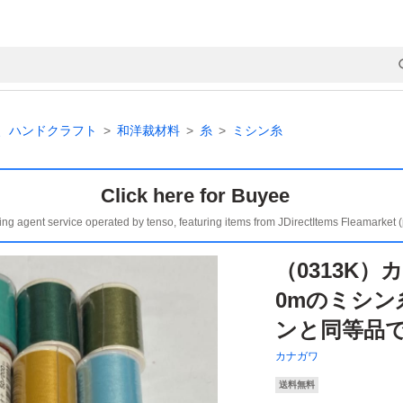
、ハンドクラフト
和洋裁材料
糸
ミシン糸
Click here for Buyee
ing agent service operated by tenso, featuring items from JDirectItems Fleamarket 
（0313K）
0mのミシン
ンと同等品
カナガワ
送料無料