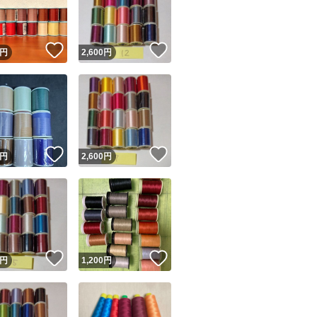
商品情報コピー機
リマ実績◯+
このユーザーは他フリマサービスでの取引実績があります
！
いいね！
いいね！
円
2,600
円
出品ページへ
&安心発送
キャンセル
ジは実績に基づく表示であり、発送を保証しているものではありません
このユーザーは高頻度で24時間以内＆設定した発送日数内に
ード＆安心発送
ます
！
いいね！
いいね！
円
2,600
円
ード発送
このユーザーは高頻度で24時間以内に発送しています
発送
このユーザーは設定した発送日数内に発送しています
！
いいね！
いいね！
円
1,200
円