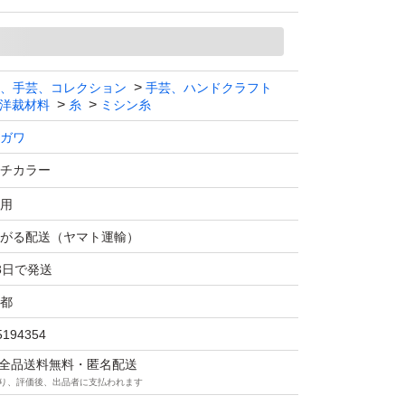
、手芸、コレクション
手芸、ハンドクラフト
洋裁材料
糸
ミシン糸
ガワ
チカラー
、宣伝です。＝＝＝＝＝＝
用
がる配送（ヤマト運輸）
3日で発送
都
5194354
マは全品送料無料・匿名配送
り、評価後、出品者に支払われます
品しております。