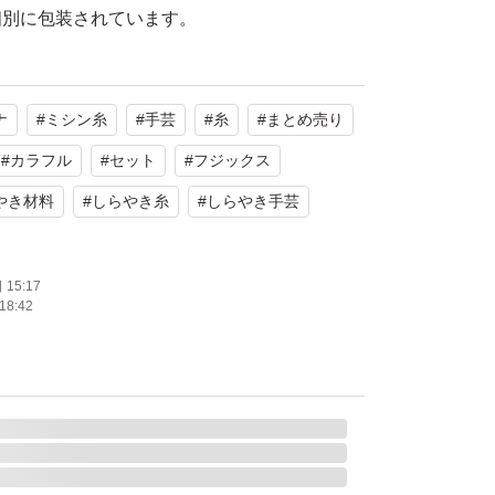
個別に包装されています。
ナ
#
ミシン糸
#
手芸
#
糸
#
まとめ売り
#
カラフル
#
セット
#
フジックス
できかねますm(_ _)m
やき材料
#
しらやき糸
#
しらやき手芸
かねますm(_ _)m
15:17
たします。
18:42