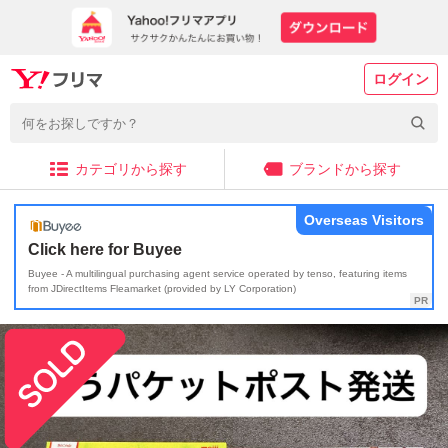
ログイン
カテゴリから探す
ブランドから探す
Overseas Visitors
Click here for Buyee
Buyee - A multilingual purchasing agent service operated by tenso, featuring items
from JDirectItems Fleamarket (provided by LY Corporation)