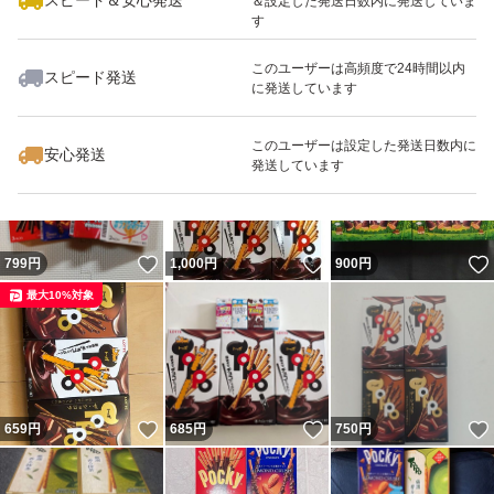
スピード＆安心発送
＆設定した発送日数内に発送していま
す
＊住所不備等により返送された荷物はいかなる理由がござ
このユーザーは高頻度で24時間以内
いましても、《再送はできません》ので予めご了承くださ
スピード発送
に発送しています
いいね！
いいね！
800
円
750
円
1,000
円
い。
このユーザーは設定した発送日数内に
安心発送
発送しています
いいね！
いいね！
799
円
1,000
円
900
円
最大10%対象
いいね！
いいね！
659
円
685
円
750
円