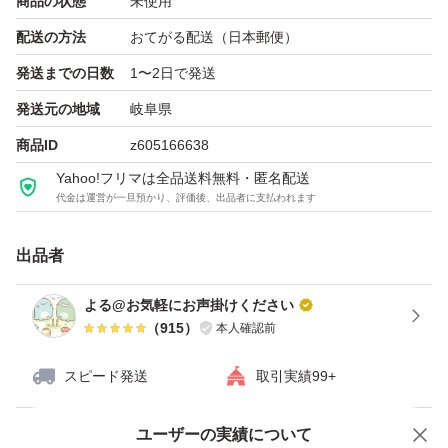
商品の状態
未使用
合がございます。
配送の方法
おてがる配送（日本郵便）
細かい事が気になる方はご購入をご遠慮ください。
発送までの日数
1〜2日で発送
発送元の地域
岐阜県
〜〜〜〜〜〜〜〜〜〜〜〜〜〜〜〜〜〜
商品ID
z605166638
Yahoo!フリマは全品送料無料・匿名配送
※初期不良はメーカー様に直接お問い合わせをお願いいた
代金は運営が一旦預かり、評価後、出品者に支払われます
します。
出品者
☆
よる@お気軽にお声掛けください
（
915
）
本人確認前
〜発送方法〜
スピード発送
取引実績99+
・ゆうパケットポスト
防水対策+宅配袋にて発送いたします。
ユーザーの実績について
価格の相談
商品への質問
配達中にバラバラにならないように外箱をテープで留めま