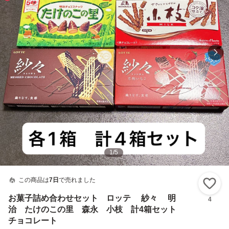
1
/
5
この商品は
7日
で売れました
い
お菓子詰め合わせセット ロッテ 紗々 明
4
治 たけのこの里 森永 小枝 計4箱セット
チョコレート