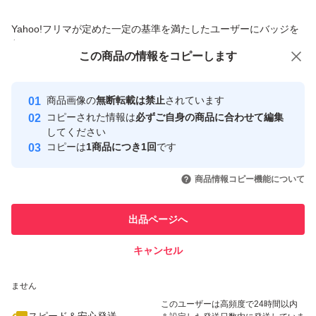
商品への質問からの値下げ交渉、不適切なカテゴリ変更依頼は禁止です
すので、予めご了承ください。
Yahoo!フリマが定めた一定の基準を満たしたユーザーにバッジを
付与しています
この商品をみている人にオススメ
この商品の情報をコピーします
安心取引出品者
※輸送中の溶け・割れ・欠け・潰れ等の補償はございませ
最大10%対象
最大10%対象
んので予めご了承ください。
Yahoo!フリマの基準をクリアした安
安心取引出品者
商品画像の
無断転載は禁止
されています
心・安全なユーザーです
コピーされた情報は
必ずご自身の商品に合わせて編集
取引実績
してください
☆
コピーは
1商品につき1回
です
このユーザーはYahoo!フリマの取
取引実績◯+
いいね！
いいね！
899
円
770
円
799
円
引を完了させた実績があります
《当方の保管環境について》
商品情報コピー機能について
最大10%対象
＊家族にペット・喫煙者おりません。
このユーザーは他フリマサービス
他フリマ実績◯+
出品ページへ
での取引実績があります
＊アロマや香水等は使用していません。
キャンセル
スピード&安心発送
《発送について》
いいね！
いいね！
899
※このバッジは実績に基づく表示であり、発送を保証しているものではあり
円
1,000
円
580
円
ません
＊梱包には再利用品を使う事がありますが、出来るだけ丁
このユーザーは高頻度で24時間以内
寧に梱包いたしますのでご理解ください。