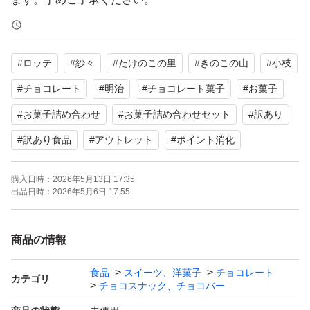
☆
#
ロッテ
#
紗々
#
たけのこの里
#
きのこの山
#
小枝
・たけのこの里 1箱
#
チョコレート
#
明治
#
チョコレート菓子
#
お菓子
・小枝 1箱
#
お菓子詰め合わせ
#
お菓子詰め合わせセット
#
訳あり
・ロッテ 紗々 1箱
#
訳あり食品
#
アウトレット
#
ポイント消化
・ロッテ 紗々 芳醇いちご味 1箱
計4箱セット
購入日時：
2026年5月13日 17:35
出品日時：
2026年5月6日 17:55
賞味期限 2026.06、2026.07、2026.08
商品の情報
〜〜〜〜〜〜〜〜〜〜〜〜〜〜〜〜〜〜
食品
スイーツ、洋菓子
チョコレート
カテゴリ
チョコスナック、チョコバー
ゲームセンターで獲得しました。
割れ・欠け・潰れ・溶け・パッケージにスレ傷等がある場