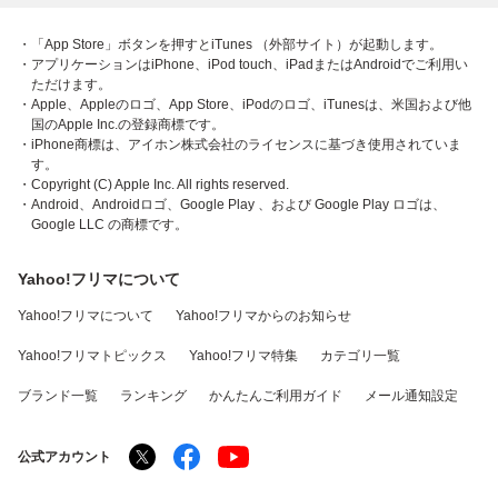
・「App Store」ボタンを押すとiTunes （外部サイト）が起動します。
・アプリケーションはiPhone、iPod touch、iPadまたはAndroidでご利用い
ただけます。
・Apple、Appleのロゴ、App Store、iPodのロゴ、iTunesは、米国および他
国のApple Inc.の登録商標です。
・iPhone商標は、アイホン株式会社のライセンスに基づき使用されていま
す。
・Copyright (C) Apple Inc. All rights reserved.
・Android、Androidロゴ、Google Play 、および Google Play ロゴは、
Google LLC の商標です。
Yahoo!フリマについて
Yahoo!フリマについて
Yahoo!フリマからのお知らせ
Yahoo!フリマトピックス
Yahoo!フリマ特集
カテゴリ一覧
ブランド一覧
ランキング
かんたんご利用ガイド
メール通知設定
公式アカウント