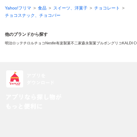
Yahoo!フリマ
食品
スイーツ、洋菓子
チョコレート
チョコスナック、チョコバー
他のブランドから探す
明治
ロッテ
チロルチョコ
Nestle
有楽製菓
不二家
森永製菓
ブルボン
グリコ
KALDI 