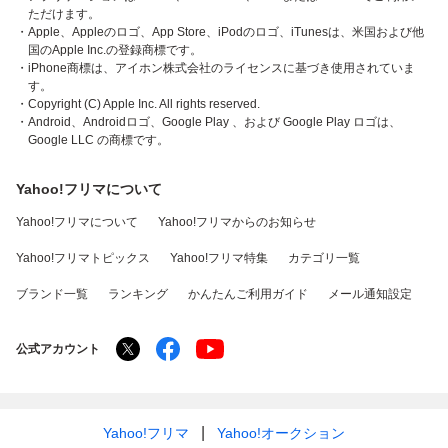
ただけます。
・Apple、Appleのロゴ、App Store、iPodのロゴ、iTunesは、米国および他
国のApple Inc.の登録商標です。
・iPhone商標は、アイホン株式会社のライセンスに基づき使用されていま
す。
・Copyright (C) Apple Inc. All rights reserved.
・Android、Androidロゴ、Google Play 、および Google Play ロゴは、
Google LLC の商標です。
Yahoo!フリマについて
Yahoo!フリマについて
Yahoo!フリマからのお知らせ
Yahoo!フリマトピックス
Yahoo!フリマ特集
カテゴリ一覧
ブランド一覧
ランキング
かんたんご利用ガイド
メール通知設定
公式アカウント
Yahoo!フリマ
Yahoo!オークション