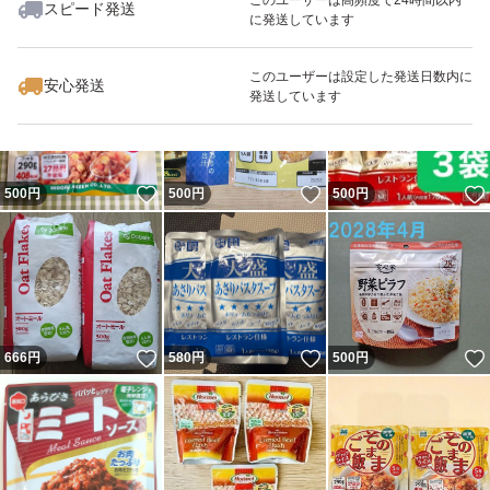
スピード発送
に発送しています
いいね！
いいね！
600
円
650
円
555
円
最大10%対象
このユーザーは設定した発送日数内に
安心発送
発送しています
いいね！
いいね！
500
円
500
円
500
円
いいね！
いいね！
666
円
580
円
500
円