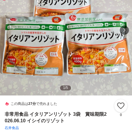
1
/
5
この商品は
27分
で売れました
い
非常用食品 イタリアンリゾット 3袋 賞味期限2
0
026.06.10 イシイのリゾット
石井食品