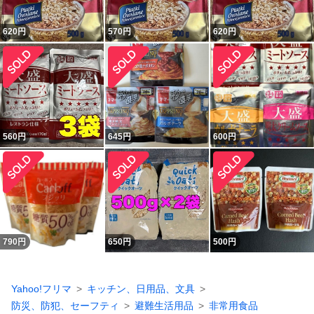
620
円
570
円
620
円
560
円
645
円
600
円
790
円
650
円
500
円
Yahoo!フリマ
キッチン、日用品、文具
防災、防犯、セーフティ
避難生活用品
非常用食品