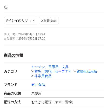
スプーンつきですので、お皿いらずでそのまま食べられま
す。
#
イシイのリゾット
#
石井食品
- 商品名: イタリアンリゾット
購入日時：
2026年5月6日 17:44
- 内容量: 400g
出品日時：
2026年5月6日 17:16
- 人数: 1人前
- 袋数: 3袋
商品の情報
-賞味期限:2026.06.10
キッチン、日用品、文具
カテゴリ
防災、防犯、セーフティ
避難生活用品
ペット・喫煙者 いません。
非常用食品
ブランド
石井食品
商品の状態
未使用
配送の方法
おてがる配送（ヤマト運輸）