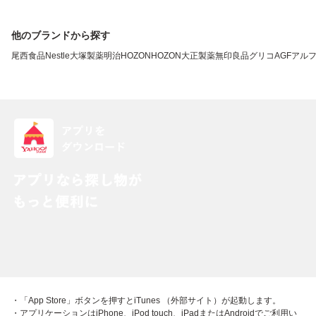
他のブランドから探す
尾西食品
Nestle
大塚製薬
明治
HOZONHOZON
大正製薬
無印良品
グリコ
AGF
アル
・「App Store」ボタンを押すとiTunes （外部サイト）が起動します。
・アプリケーションはiPhone、iPod touch、iPadまたはAndroidでご利用い