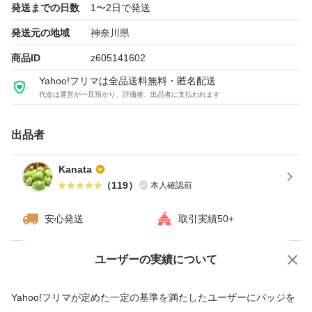
発送までの日数
1〜2日で発送
発送元の地域
神奈川県
商品ID
z605141602
Yahoo!フリマは全品送料無料・匿名配送
代金は運営が一旦預かり、評価後、出品者に支払われます
出品者
Kanata
（
119
）
本人確認前
安心発送
取引実績50+
ユーザーの実績について
価格の相談
商品への質問
商品への質問からの値下げ交渉、不適切なカテゴリ変更依頼は禁止です
Yahoo!フリマが定めた一定の基準を満たしたユーザーにバッジを