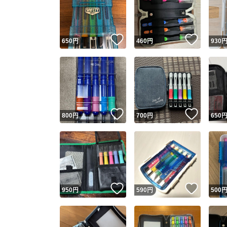
いいね！
いいね
650
円
460
円
930
いいね！
いいね
800
円
700
円
650
Yaho
安心取引
安心
いいね！
いいね
950
円
590
円
500
取引実績
取引