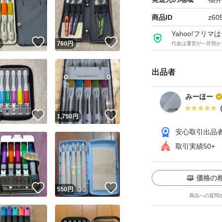
商品ID
z60
Yahoo!フリ
！
いいね！
いいね！
円
760
円
代金は運営が一旦預か
出品者
みーほー
！
いいね！
いいね！
円
1,750
円
安心取引出品
取引実績50+
価格の
！
いいね！
いいね！
円
550
円
商品への質問