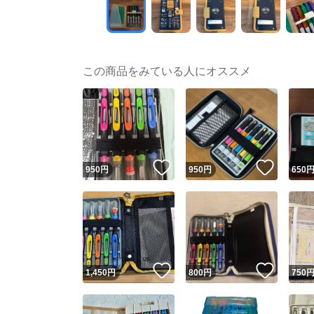
この商品をみている人にオススメ
いいね！
いいね
950
円
950
円
650
いいね！
いいね
1,450
円
800
円
750