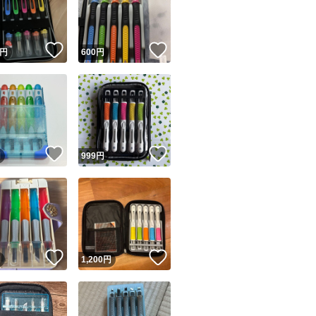
商品情報コピー機
リマ実績◯+
このユーザーは他フリマサービスでの取引実績があります
！
いいね！
いいね！
円
600
円
出品ページへ
&安心発送
キャンセル
ジは実績に基づく表示であり、発送を保証しているものではありません
このユーザーは高頻度で24時間以内＆設定した発送日数内に
ード＆安心発送
ます
！
いいね！
いいね！
円
999
円
ード発送
このユーザーは高頻度で24時間以内に発送しています
発送
このユーザーは設定した発送日数内に発送しています
！
いいね！
いいね！
円
1,200
円