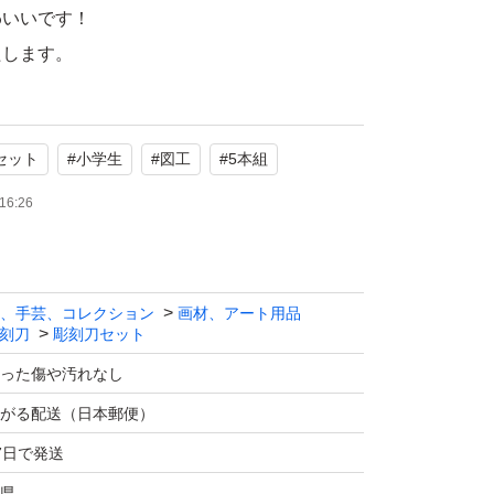
わいいです！
たします。
セット
#
小学生
#
図工
#
5本組
16:26
、手芸、コレクション
画材、アート用品
刻刀
彫刻刀セット
った傷や汚れなし
がる配送（日本郵便）
7日で発送
県