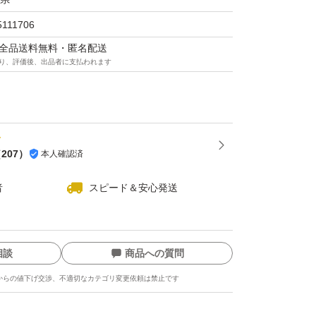
5111706
マは全品送料無料・匿名配送
り、評価後、出品者に支払われます
（
207
）
本人確認済
者
スピード＆安心発送
相談
商品への質問
からの値下げ交渉、不適切なカテゴリ変更依頼は禁止です