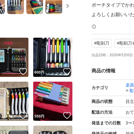
ポーチタイプでか
よろしくお願いい
#
彫刻刀
#
彫刻刀
出品日時：
2026年5月6日 
商品の情報
！
いいね！
いいね！
円
600
円
楽器
カテゴリ
彫
商品の状態
目立
配送の方法
おて
！
いいね！
いいね！
円
550
円
発送までの日数
3〜
発送元の地域
福井