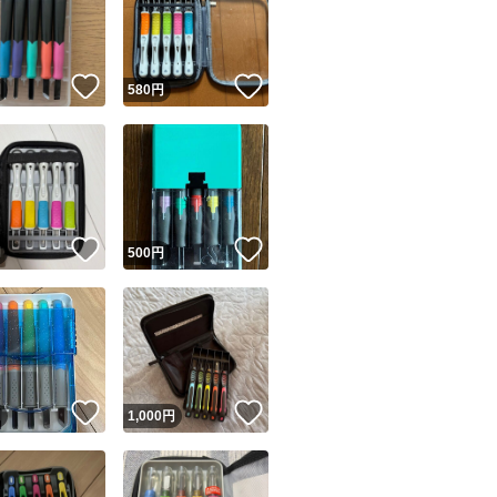
！
いいね！
いいね！
円
580
円
ユーザーの実績について
！
いいね！
いいね！
円
500
円
o!フリマが定めた一定の基準を満たしたユーザーにバッジを付与しています
出品者
この商品の情報をコピーします
取引出品者
Yahoo!フリマの基準をクリアした安心・安全なユーザーです
！
いいね！
いいね！
商品画像の
無断転載は禁止
されています
円
1,000
円
コピーされた情報は
必ずご自身の商品に合わせて編集
してください
コピーは
1商品につき1回
です
実績◯+
このユーザーはYahoo!フリマの取引を完了させた実績があり