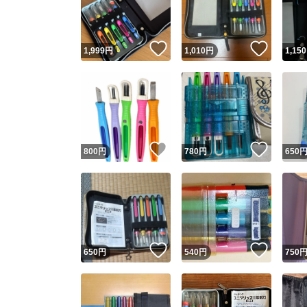
他フ
いいね！
いいね
1,999
円
1,010
円
1,150
スピード
※このバッ
スピ
いいね！
いいね
800
円
780
円
650
スピ
安心
いいね！
いいね
650
円
540
円
750