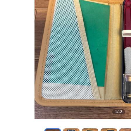
1
/
12