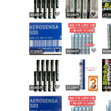
いいね！
いいね
44,801
円
30,000
円
27,75
いいね！
いいね
57,930
円
69,900
円
60,89
いいね！
いいね
44,801
円
10,198
円
18,94