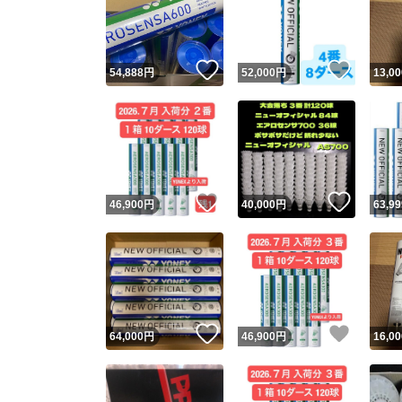
いいね！
いいね
54,888
円
52,000
円
13,00
いいね！
いいね
46,900
円
40,000
円
63,99
Yaho
安心取引
安心
いいね！
いいね
64,000
円
46,900
円
16,00
取引実績
取引