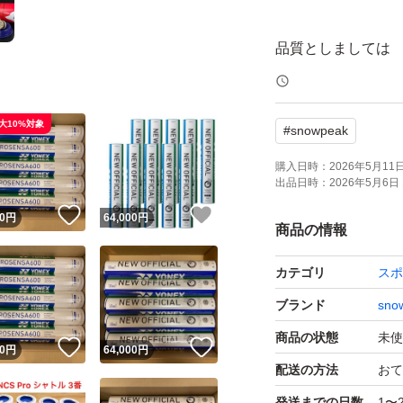
品質としましては
ヨネックスエアロセン
となります。
大10%対象
#
snowpeak
お勧めの方としま
購入日時：
2026年5月11日 
出品日時：
2026年5月6日 
◎初級者〜中級者
！
いいね！
いいね！
0
円
64,000
円
◎レディースチー
商品の情報
◎ジュニアチーム
カテゴリ
スポ
となります。
ブランド
sno
１箱（10ダース）価格
商品の状態
未使
！
いいね！
いいね！
0
円
64,000
円
番号3番（77）
配送の方法
おて
発送までの日数
1〜