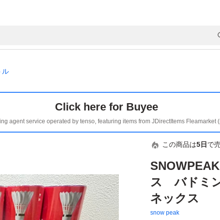
トル
Click here for Buyee
ing agent service operated by tenso, featuring items from JDirectItems Fleamarket 
この商品は
5日
で
SNOWPEAK
ス バドミ
ネックス
snow peak