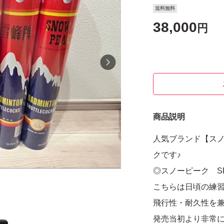
送料無料
38,000
円
商品説明
人気ブランド【ス
クです♪
◎スノーピーク SP
こちらは日頃の練
飛行性・耐久性を
発売当初より非常