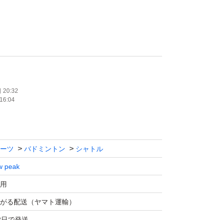
サ300〜400相当
しては
20:32
16:04
の方
ム
ーツ
バドミントン
シャトル
w peak
¥39000
用
がる配送（ヤマト運輸）
2日で発送