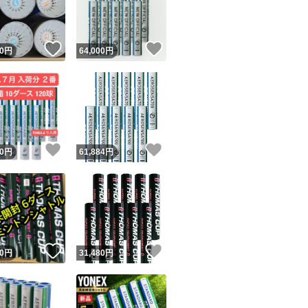
商品情報コピー機
リマ実績◯+
このユーザーは他フリマサービスでの取引実績があります
！
いいね！
いいね！
0
円
64,000
円
出品ページへ
&安心発送
キャンセル
ジは実績に基づく表示であり、発送を保証しているものではありません
このユーザーは高頻度で24時間以内＆設定した発送日数内に
ード＆安心発送
ます
！
いいね！
いいね！
0
円
61,884
円
ード発送
このユーザーは高頻度で24時間以内に発送しています
発送
このユーザーは設定した発送日数内に発送しています
！
いいね！
いいね！
0
円
31,480
円