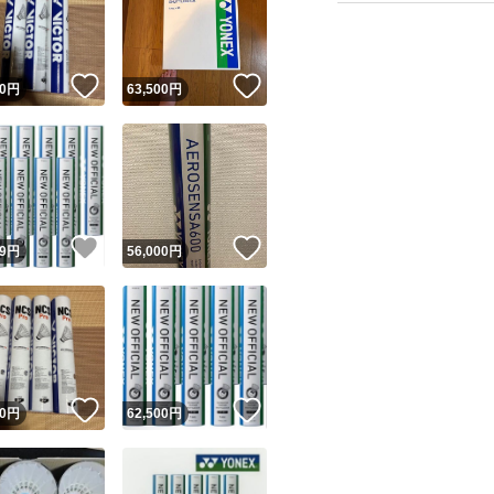
！
いいね！
いいね！
0
円
63,500
円
ユーザーの実績について
！
いいね！
いいね！
9
円
56,000
円
o!フリマが定めた一定の基準を満たしたユーザーにバッジを付与しています
出品者
この商品の情報をコピーします
取引出品者
Yahoo!フリマの基準をクリアした安心・安全なユーザーです
！
いいね！
いいね！
商品画像の
無断転載は禁止
されています
0
円
62,500
円
コピーされた情報は
必ずご自身の商品に合わせて編集
してください
コピーは
1商品につき1回
です
実績◯+
このユーザーはYahoo!フリマの取引を完了させた実績があり