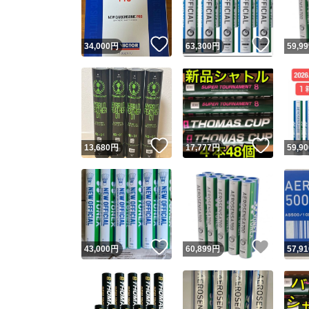
いいね！
いいね
34,000
円
63,300
円
59,99
いいね！
いいね
13,680
円
17,777
円
59,90
いいね！
いいね
43,000
円
60,899
円
57,91