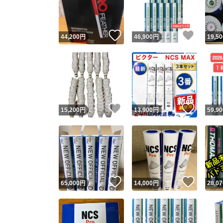
他フ
いいね！
いいね
44,200
円
46,900
円
19,50
スピード
※このバッ
スピ
いいね！
いいね
15,200
円
13,900
円
59,90
スピ
安心
いいね！
いいね
65,000
円
14,000
円
28,07