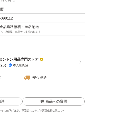
よって、より安くより高品質なシャトルをお探
府
ームの方は是非一度お試しください♪
5098112
マは全品送料無料・匿名配送
ル #シャトルコック #スノーピーク #高品質
り、評価後、出品者に支払われます
ミントン用品専門ストア
（
25
）
本人確認済
者
安心発送
相談
商品への質問
からの値下げ交渉、不適切なカテゴリ変更依頼は禁止です