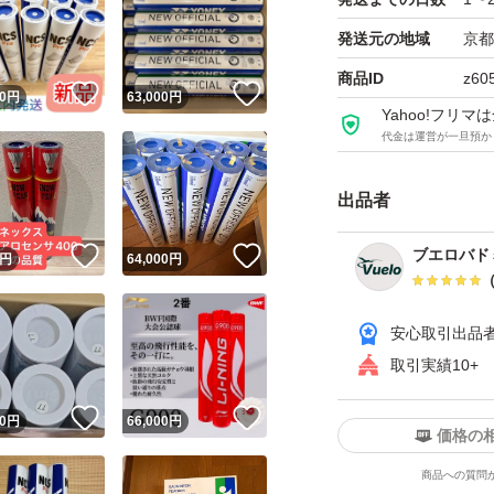
シャトルの高騰に
発送元の地域
京都
しのプレイヤーやチ
商品ID
z60
！
いいね！
いいね！
0
円
63,000
円
Yahoo!フリ
#バドミントンシャト
代金は運営が一旦預か
シャトル #vuelo
出品者
！
いいね！
いいね！
ブエロバド
円
64,000
円
安心取引出品
取引実績10+
！
いいね！
いいね！
0
円
66,000
円
価格の
商品への質問